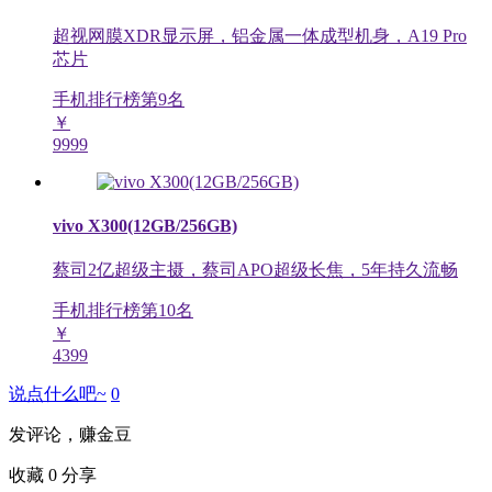
超视网膜XDR显示屏，铝金属一体成型机身，A19 Pro
芯片
手机排行榜第
9
名
￥
9999
vivo X300(12GB/256GB)
蔡司2亿超级主摄，蔡司APO超级长焦，5年持久流畅
手机排行榜第
10
名
￥
4399
说点什么吧~
0
发评论，赚金豆
收藏
0
分享