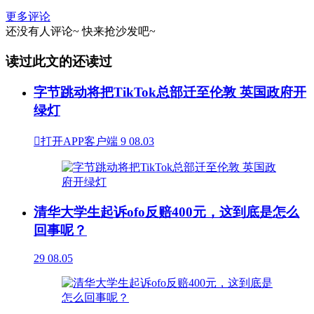
更多评论
还没有人评论~
快来
抢沙发
吧~
读过此文的还读过
字节跳动将把TikTok总部迁至伦敦 英国政府开
绿灯

打开APP客户端
9
08.03
清华大学生起诉ofo反赔400元，这到底是怎么
回事呢？
29
08.05