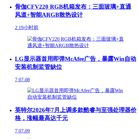
骨伽CFV220 RGB机箱发布：三面玻璃+直通
风道+智能ARGB散热设计
2
19小时前
LG显示器首用即弹McAfee广告，暴露Win自动
安装机制监管缺位
7
07.08
英特尔2026年7月上调多款酷睿与至强处理器价
格，涨幅最高达千元
7
07.09