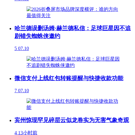
哈兰德误删汤姆·赫兰德私信：足球巨星因不追
剧错失蜘蛛侠邀约
5
07.10
微信支付上线红包转账提醒与快捷收款功能
7
07.10
宾州惊现罕见碎层云似龙卷实为无害气象奇观
4
13小时前