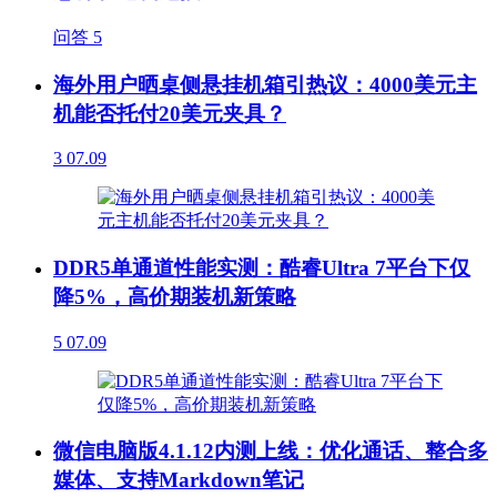
问答
5
海外用户晒桌侧悬挂机箱引热议：4000美元主
机能否托付20美元夹具？
3
07.09
DDR5单通道性能实测：酷睿Ultra 7平台下仅
降5%，高价期装机新策略
5
07.09
微信电脑版4.1.12内测上线：优化通话、整合多
媒体、支持Markdown笔记