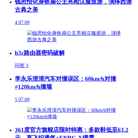
钱思怡化身铁扇公主亮相汉服巡游，演绎西游
古典之美
4
07.09
h3c路由器密码破解
问答
3
李永乐澄清汽车对撞误区：60km/h对撞
≠120km/h撞墙
5
07.09
361度官方旗舰店限时特惠：多款鞋低至63.2
元，享飞织透气+ENRG-X缓震