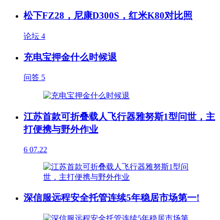
松下FZ28，尼康D300S，红米K80对比照
论坛
4
充电宝押金什么时候退
问答
5
江苏首款可折叠载人飞行器雅努斯1型问世，主
打便携与野外作业
6
07.22
深信服远程安全托管连续5年稳居市场第一!