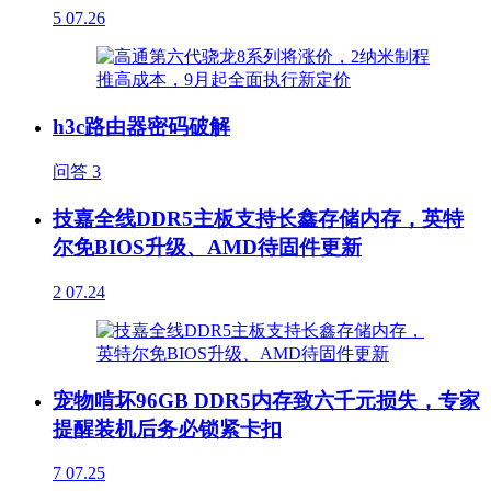
5
07.26
h3c路由器密码破解
问答
3
技嘉全线DDR5主板支持长鑫存储内存，英特
尔免BIOS升级、AMD待固件更新
2
07.24
宠物啃坏96GB DDR5内存致六千元损失，专家
提醒装机后务必锁紧卡扣
7
07.25