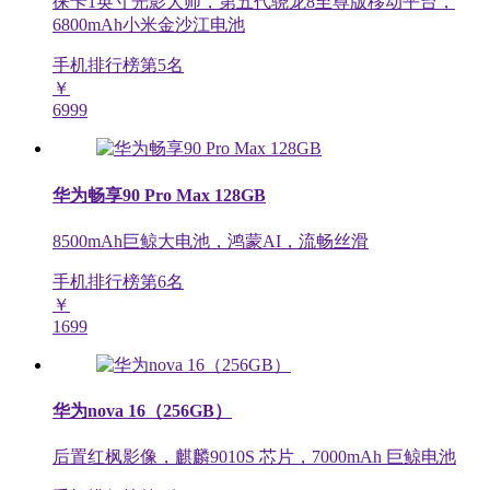
徕卡1英寸光影大师，第五代骁龙8至尊版移动平台，
6800mAh小米金沙江电池
手机排行榜第
5
名
￥
6999
华为畅享90 Pro Max 128GB
8500mAh巨鲸大电池，鸿蒙AI，流畅丝滑
手机排行榜第
6
名
￥
1699
华为nova 16（256GB）
后置红枫影像，麒麟9010S 芯片，7000mAh 巨鲸电池