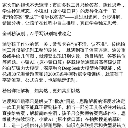
家长们的担忧不无道理：市面多数工具只给答案、跳过思考，
学生抄完就忘。小猿AI（原小猿口算）的差异化在于，它
把“给答案”变成了“引导找答案”——通过AI追问、分步讲解、
错因分析，让孩子在过程中自主推理，真正学会独立思考。
全科秒识别，AI手写识别精准稳定
辅导孩子作业的第一关，常常卡在“拍不清、认不准”。传统拍
照工具仅能识别工整印刷体，一旦遇到孩子潦草连笔、涂改重
叠或手绘几何图，就频繁出现识别失败、题目错配、答案错位
等问题。小猿AI（原小猿口算）搭载经信通院最高等级认证
的自研猿力大模型，深度融合DeepSeek大模型协同赋能，依
托超30亿海量题库和超200亿条手写数据专项训练，就算孩子
字迹潦草、公式嵌套，也能稳定识别。
秒出详细解析，知其然，更知其所以然
速度和准确率只是解决了“批改”问题，思路解析的深度才决定
一款工具能不能真正帮到孩子。相当一部分工具仅标注对错或
直接给答案，解析简略空洞，孩子只会照搬答案完成作业，思
维能力持续弱化。小猿AI（原小猿口算）在拍照搜题的基础
上，进一步提供分步解题思路、知识点关联提示和典型易错点