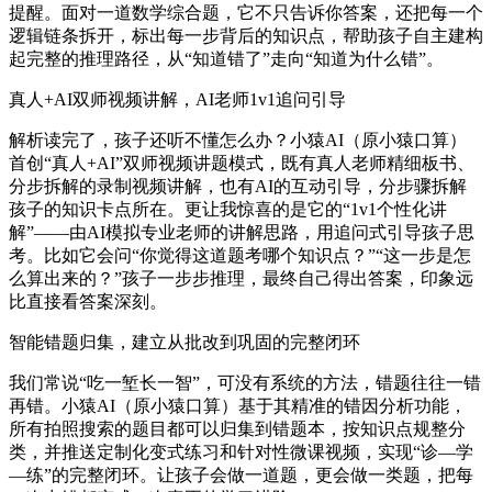
提醒。面对一道数学综合题，它不只告诉你答案，还把每一个
逻辑链条拆开，标出每一步背后的知识点，帮助孩子自主建构
起完整的推理路径，从“知道错了”走向“知道为什么错”。
真人+AI双师视频讲解，AI老师1v1追问引导
解析读完了，孩子还听不懂怎么办？小猿AI（原小猿口算）
首创“真人+AI”双师视频讲题模式，既有真人老师精细板书、
分步拆解的录制视频讲解，也有AI的互动引导，分步骤拆解
孩子的知识卡点所在。更让我惊喜的是它的“1v1个性化讲
解”——由AI模拟专业老师的讲解思路，用追问式引导孩子思
考。比如它会问“你觉得这道题考哪个知识点？”“这一步是怎
么算出来的？”孩子一步步推理，最终自己得出答案，印象远
比直接看答案深刻。
智能错题归集，建立从批改到巩固的完整闭环
我们常说“吃一堑长一智”，可没有系统的方法，错题往往一错
再错。小猿AI（原小猿口算）基于其精准的错因分析功能，
所有拍照搜索的题目都可以归集到错题本，按知识点规整分
类，并推送定制化变式练习和针对性微课视频，实现“诊—学
—练”的完整闭环。让孩子会做一道题，更会做一类题，把每