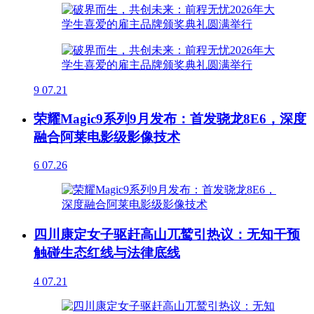
9
07.21
荣耀Magic9系列9月发布：首发骁龙8E6，深度
融合阿莱电影级影像技术
6
07.26
四川康定女子驱赶高山兀鹫引热议：无知干预
触碰生态红线与法律底线
4
07.21