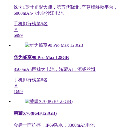
徕卡1英寸光影大师，第五代骁龙8至尊版移动平台，
6800mAh小米金沙江电池
手机排行榜第
5
名
￥
6999
华为畅享90 Pro Max 128GB
8500mAh巨鲸大电池，鸿蒙AI，流畅丝滑
手机排行榜第
6
名
￥
1699
荣耀X70(8GB/128GB)
金标十面抗摔，IP69防水，8300mAh电池