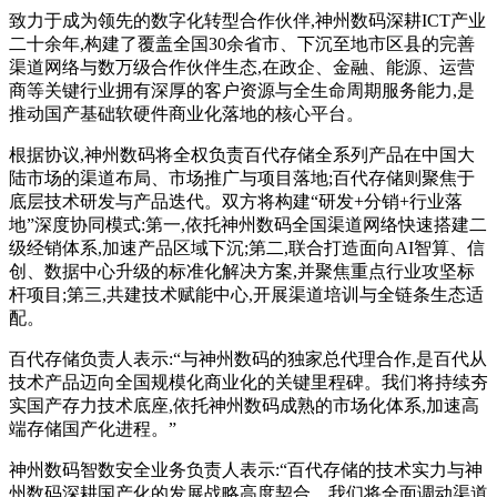
致力于成为领先的数字化转型合作伙伴,神州数码深耕ICT产业
二十余年,构建了覆盖全国30余省市、下沉至地市区县的完善
渠道网络与数万级合作伙伴生态,在政企、金融、能源、运营
商等关键行业拥有深厚的客户资源与全生命周期服务能力,是
推动国产基础软硬件商业化落地的核心平台。
根据协议,神州数码将全权负责百代存储全系列产品在中国大
陆市场的渠道布局、市场推广与项目落地;百代存储则聚焦于
底层技术研发与产品迭代。双方将构建“研发+分销+行业落
地”深度协同模式:第一,依托神州数码全国渠道网络快速搭建二
级经销体系,加速产品区域下沉;第二,联合打造面向AI智算、信
创、数据中心升级的标准化解决方案,并聚焦重点行业攻坚标
杆项目;第三,共建技术赋能中心,开展渠道培训与全链条生态适
配。
百代存储负责人表示:“与神州数码的独家总代理合作,是百代从
技术产品迈向全国规模化商业化的关键里程碑。我们将持续夯
实国产存力技术底座,依托神州数码成熟的市场化体系,加速高
端存储国产化进程。”
神州数码智数安全业务负责人表示:“百代存储的技术实力与神
州数码深耕国产化的发展战略高度契合。我们将全面调动渠道