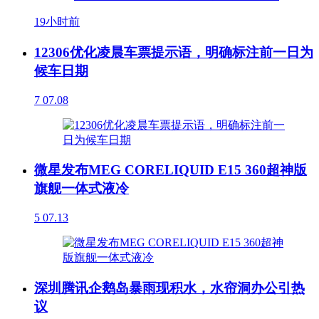
19小时前
12306优化凌晨车票提示语，明确标注前一日为
候车日期
7
07.08
微星发布MEG CORELIQUID E15 360超神版
旗舰一体式液冷
5
07.13
深圳腾讯企鹅岛暴雨现积水，水帘洞办公引热
议