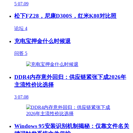
5
07.09
松下FZ28，尼康D300S，红米K80对比照
论坛
4
充电宝押金什么时候退
问答
5
DDR4内存意外回归：供应链紧张下成2026年
主流性价比选择
3
07.08
Windows 95安装识别机制揭秘：仅靠文件名关