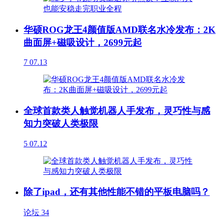
华硕ROG龙王4颜值版AMD联名水冷发布：2K
曲面屏+磁吸设计，2699元起
7
07.13
全球首款类人触觉机器人手发布，灵巧性与感
知力突破人类极限
5
07.12
除了ipad，还有其他性能不错的平板电脑吗？
论坛
34