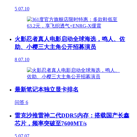
5
07.10
火影忍者真人电影启动全球海选，鸣人、佐
助、小樱三大主角公开招募演员
8
07.10
最新笔记本独立显卡排名
问答
6
雷克沙推雷神二代DDR5内存：搭载国产长鑫
芯片，频率突破至7600MT/s
5
07.07