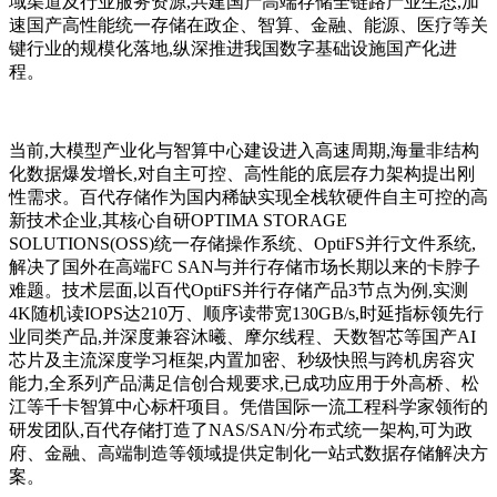
域渠道及行业服务资源,共建国产高端存储全链路产业生态,加
速国产高性能统一存储在政企、智算、金融、能源、医疗等关
键行业的规模化落地,纵深推进我国数字基础设施国产化进
程。
当前,大模型产业化与智算中心建设进入高速周期,海量非结构
化数据爆发增长,对自主可控、高性能的底层存力架构提出刚
性需求。百代存储作为国内稀缺实现全栈软硬件自主可控的高
新技术企业,其核心自研OPTIMA STORAGE
SOLUTIONS(OSS)统一存储操作系统、OptiFS并行文件系统,
解决了国外在高端FC SAN与并行存储市场长期以来的卡脖子
难题。技术层面,以百代OptiFS并行存储产品3节点为例,实测
4K随机读IOPS达210万、顺序读带宽130GB/s,时延指标领先行
业同类产品,并深度兼容沐曦、摩尔线程、天数智芯等国产AI
芯片及主流深度学习框架,内置加密、秒级快照与跨机房容灾
能力,全系列产品满足信创合规要求,已成功应用于外高桥、松
江等千卡智算中心标杆项目。凭借国际一流工程科学家领衔的
研发团队,百代存储打造了NAS/SAN/分布式统一架构,可为政
府、金融、高端制造等领域提供定制化一站式数据存储解决方
案。