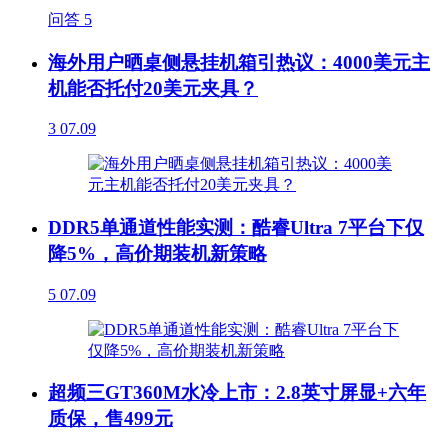
问答
5
海外用户晒桌侧悬挂机箱引热议：4000美元主
机能否托付20美元夹具？
3
07.09
DDR5单通道性能实测：酷睿Ultra 7平台下仅
降5%，高价期装机新策略
5
07.09
超频三GT360M水冷上市：2.8英寸屏显+六年
质保，售499元