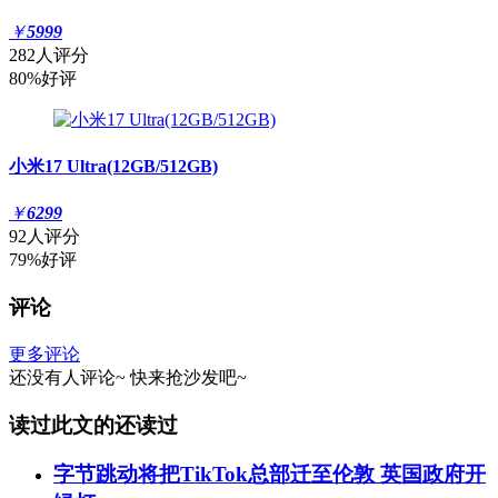
￥
5999
282人评分
80%好评
小米17 Ultra(12GB/512GB)
￥
6299
92人评分
79%好评
评论
更多评论
还没有人评论~
快来
抢沙发
吧~
读过此文的还读过
字节跳动将把TikTok总部迁至伦敦 英国政府开