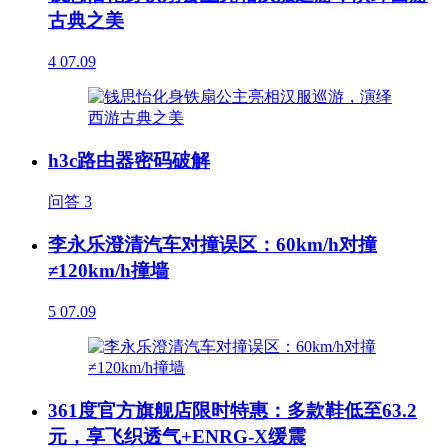
古典之美
4
07.09
h3c路由器密码破解
问答
3
李永乐澄清汽车对撞误区：60km/h对撞
≠120km/h撞墙
5
07.09
361度官方旗舰店限时特惠：多款鞋低至63.2
元，享飞织透气+ENRG-X缓震