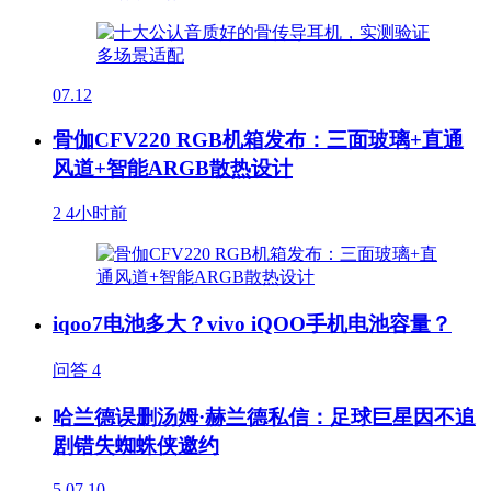
07.12
骨伽CFV220 RGB机箱发布：三面玻璃+直通
风道+智能ARGB散热设计
2
4小时前
iqoo7电池多大？vivo iQOO手机电池容量？
问答
4
哈兰德误删汤姆·赫兰德私信：足球巨星因不追
剧错失蜘蛛侠邀约
5
07.10