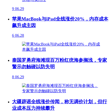
9
06.29
苹果MacBook与iPad全线涨价20%，内存成本
飙升成主因
6
06.28
泰国罗勇府海滩现百万粉红疣海参搁浅，专家
警示勿触碰以防失明
8
06.29
大疆辟谣全线涨价传闻，称无调价计划，但行
业成本压力持续攀升