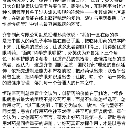
健康的风险，从而抓住干预的最佳窗口期。"因此，参天将提
升大众眼健康认知置于首要位置。裴洪认为，互联网平台让这
种长期管理具备了过去难以实现的连续性——尤其偏远地区患
者，在确诊后能在线上获得稳定的复购、随访与用药提醒，这
恰是慢病管理中过去最容易脱落的环节。
齐鲁制药有限公司副总经理孙英侠
说：“我们一直在做的事，
是把中国人的药瓶子牢牢攥在自己手里，把临床用药的成本降
下来，用最高的质价比，让城乡患者都能用得上、用得起优质
眼科药。”面向“科学护眼联盟”，孙英侠为齐鲁定下三个角
色：科学护眼的引领者、优质产品的供给者、全链路服务的提
供者。她认为，这是齐鲁“国际品质、国民好药”理念的自然延
伸，依托先进制造能力和严格质控，把好药做出来；联合平台
科普生态，把科学护眼知识送出去；让防、筛、诊、治一体化
的眼健康管理，落到每一个普通人的日常之中。
恒瑞医药副总裁霍仕文
认为，创新药的价值在于触达。"很多
眼病患者最大的困境不是没药可用，而是不知道怎样选药、怎
样用对药。"以干眼为例，干眼分为缺水、缺油、混合型等不
同类型，患者自行用药往往不对症，甚至可能延误病情。霍仕
文认为，对创新药企而言，研发出好药只是第一步，帮助患者
用对药是同样重要的课题，让好药真正发挥作用，才是以患者