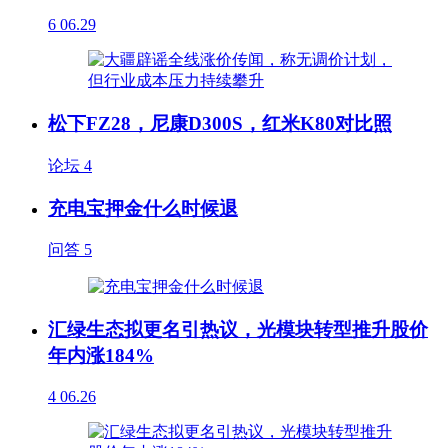
6
06.29
松下FZ28，尼康D300S，红米K80对比照
论坛
4
充电宝押金什么时候退
问答
5
汇绿生态拟更名引热议，光模块转型推升股价
年内涨184%
4
06.26