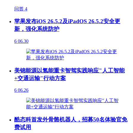
问答
4
苹果发布iOS 26.5.2及iPadOS 26.5.2安全更
新，强化系统防护
6
06.30
美锦能源以氢能重卡智驾实践响应"人工智能
+交通运输"行动方案
6
06.26
酷态科首发外骨骼机器人，招募50名体验官免
费试用