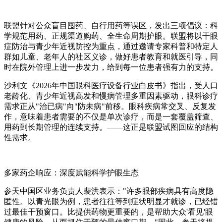
联盟针对公众盲目囤药、自行用药等误区，发出三项倡议：科
学规范用药、正规渠道购药、全生命周期护眼。联盟将以干眼
症防治与青少年近视防控为重点，通过邀请专家科普和特定人
群如儿童、老年人的社区义诊，做好患者教育和就医引导，同
时在院外管理上进一步发力，给到每一位患者强有力的支持。
沙利文《2026年中国眼科医疗设备行业白皮书》指出，受人口
老龄化、青少年近视高发和慢病管理多重因素驱动，眼科诊疗
需求正从"治已病"向"防未病"前移。眼科疾病常交叉、反复发
作，意味着患者需要的不仅是单次诊疗，而是一套覆盖筛查、
用药到长期管理的连续支持。——这正是联盟试图回应的结构
性需求。
多家药企响应：深度赋能科学护眼生态
参天中国区业务负责人裴洪表示：
"许多眼部疾病具有高度隐
匿性。以青光眼为例，患者往往等到症状明显才就诊，已经错
过最佳干预窗口。比提供药物更重要的，是帮助大众'看见'眼