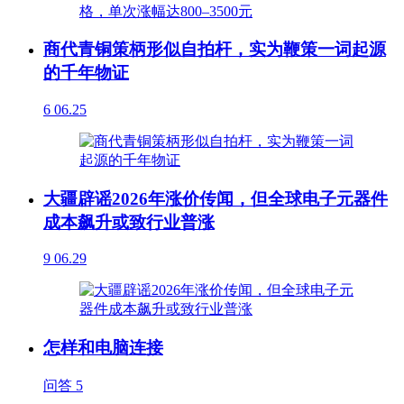
商代青铜策柄形似自拍杆，实为鞭策一词起源
的千年物证
6
06.25
大疆辟谣2026年涨价传闻，但全球电子元器件
成本飙升或致行业普涨
9
06.29
怎样和电脑连接
问答
5