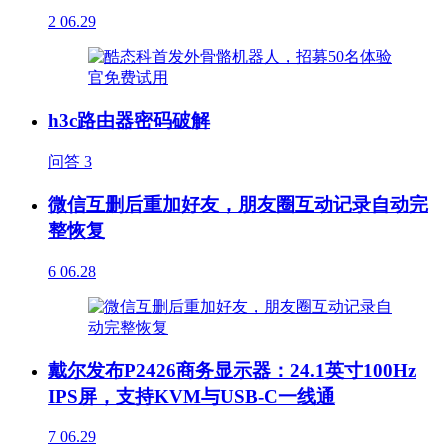
2
06.29
h3c路由器密码破解
问答
3
微信互删后重加好友，朋友圈互动记录自动完
整恢复
6
06.28
戴尔发布P2426商务显示器：24.1英寸100Hz
IPS屏，支持KVM与USB-C一线通
7
06.29