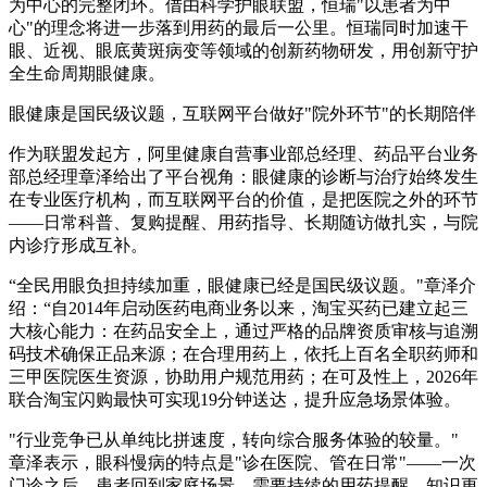
为中心的完整闭环。借由科学护眼联盟，恒瑞"以患者为中
心"的理念将进一步落到用药的最后一公里。恒瑞同时加速干
眼、近视、眼底黄斑病变等领域的创新药物研发，用创新守护
全生命周期眼健康。
眼健康是国民级议题，互联网平台做好"院外环节"的长期陪伴
作为联盟发起方，
阿里健康自营事业部总经理、药品平台业务
部总经理章泽
给出了平台视角：眼健康的诊断与治疗始终发生
在专业医疗机构，而互联网平台的价值，是把医院之外的环节
——日常科普、复购提醒、用药指导、长期随访做扎实，与院
内诊疗形成互补。
“全民用眼负担持续加重，眼健康已经是国民级议题。"章泽介
绍：“自2014年启动医药电商业务以来，淘宝买药已建立起三
大核心能力：在药品安全上，通过严格的品牌资质审核与追溯
码技术确保正品来源；在合理用药上，依托上百名全职药师和
三甲医院医生资源，协助用户规范用药；在可及性上，2026年
联合淘宝闪购最快可实现19分钟送达，提升应急场景体验。
"行业竞争已从单纯比拼速度，转向综合服务体验的较量。"
章泽表示，眼科慢病的特点是"诊在医院、管在日常"——一次
门诊之后，患者回到家庭场景，需要持续的用药提醒、知识更