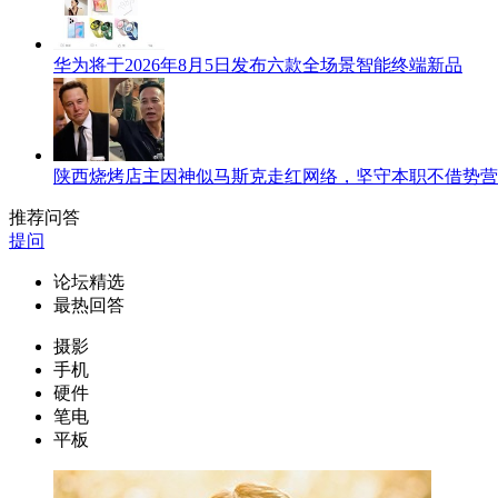
华为将于2026年8月5日发布六款全场景智能终端新品
陕西烧烤店主因神似马斯克走红网络，坚守本职不借势营
推荐问答
提问
论坛精选
最热回答
摄影
手机
硬件
笔电
平板