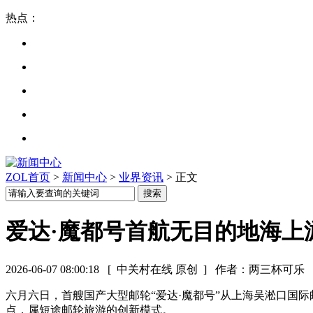
热点：
ZOL首页
>
新闻中心
>
业界资讯
> 正文
爱达·魔都号首航无目的地海上
2026-06-07 08:00:18
[ 中关村在线 原创 ]
作者：两三杯可乐
六月六日，首艘国产大型邮轮“爱达·魔都号”从上海吴淞口国
点，属短途邮轮旅游的创新模式。