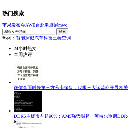
热门搜索
苹果发布会
AWE
台北电脑展
mwc
热词：
智能穿戴
汽车科技
三菱空调
24小时热文
本周热评
微信全面叫停第三方号卡销售，仅限三大运营商开展相关
DDR5主板市占超90%：AM5强势崛起，英特尔重启DD