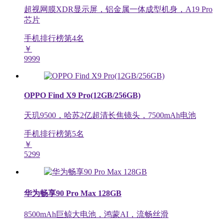
超视网膜XDR显示屏，铝金属一体成型机身，A19 Pro
芯片
手机排行榜第
4
名
￥
9999
OPPO Find X9 Pro(12GB/256GB)
天玑9500，哈苏2亿超清长焦镜头，7500mAh电池
手机排行榜第
5
名
￥
5299
华为畅享90 Pro Max 128GB
8500mAh巨鲸大电池，鸿蒙AI，流畅丝滑