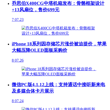
乔思伯X400CG中塔机箱发布：骨骼框架设计
+13风扇位，售价699元
7
07.23
iPhone 18系列因存储芯片涨价被迫提价，苹果
大幅压降OLED面板采购价
8
07.26
微信PC版4.1.12上线：支持通话中接听新来电
及多媒合体卡片展示
8
07.24