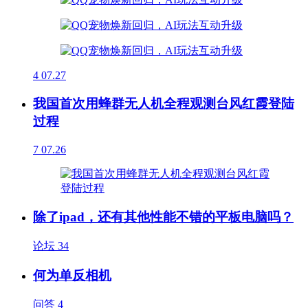
4
07.27
我国首次用蜂群无人机全程观测台风红霞登陆
过程
7
07.26
除了ipad，还有其他性能不错的平板电脑吗？
论坛
34
何为单反相机
问答
4