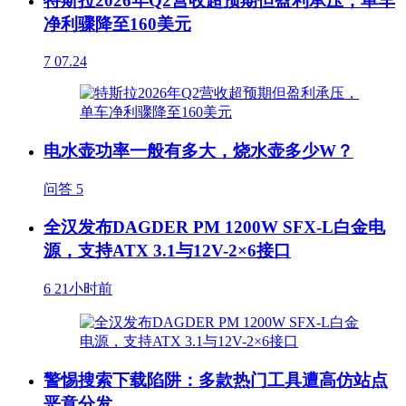
特斯拉2026年Q2营收超预期但盈利承压，单车
净利骤降至160美元
7
07.24
电水壶功率一般有多大，烧水壶多少W？
问答
5
全汉发布DAGDER PM 1200W SFX-L白金电
源，支持ATX 3.1与12V-2×6接口
6
21小时前
警惕搜索下载陷阱：多款热门工具遭高仿站点
恶意分发