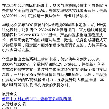
在2026年台北国际电脑展上，华硕与华擎同步推出面向高端消
费市场的全新电源产品线，整体功率规格实现显著跃升，最高
达3200W，应用定位进一步延伸至半专业计算领域。
华硕此次发布ROG雷神3代钛金电源20周年限定版，采用全模
组化设计，配备四个12V-2×6 PCIe供电接口，官方确认可稳定
驱动四块GeForce RTX 5090显卡。产品内置多重电压稳压技
术，保障高负载下输出精度与响应一致性。机身集成磁吸式可
拆卸显示屏，限定版本额外附赠多角度调节支架，支持屏幕在
机箱内灵活安装。
华擎则推出太极系列三款新电源，额定功率分别为2600W、
3000W与3200W。全系标配四路12V-2×6接口，并创新引入分
布式温控保护方案：通过独立传感线缆实时监测每个供电接口
温度，一旦触发预设安全阈值即自动切断输出。此外，产品提
供高达40W的5V待机输出能力，显著提升对大模型推理、本
地AI训练等高功耗待机场景的支持效能。
展开全文
使用中关村在线APP，查看更多精彩资讯
人赞过该文
赞