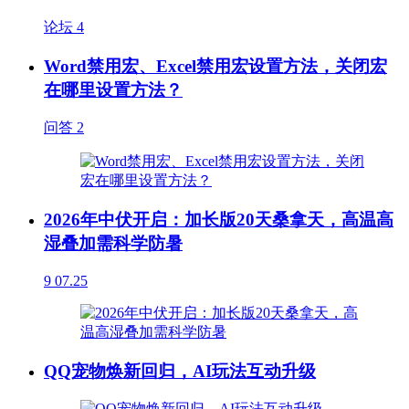
论坛
4
Word禁用宏、Excel禁用宏设置方法，关闭宏
在哪里设置方法？
问答
2
2026年中伏开启：加长版20天桑拿天，高温高
湿叠加需科学防暑
9
07.25
QQ宠物焕新回归，AI玩法互动升级