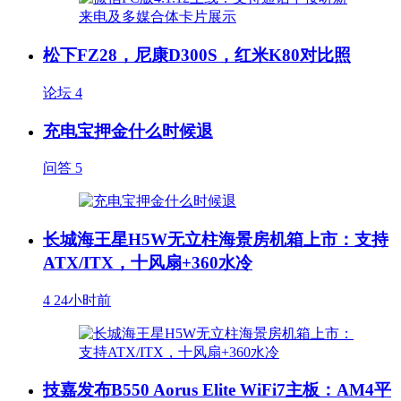
松下FZ28，尼康D300S，红米K80对比照
论坛
4
充电宝押金什么时候退
问答
5
长城海王星H5W无立柱海景房机箱上市：支持
ATX/ITX，十风扇+360水冷
4
24小时前
技嘉发布B550 Aorus Elite WiFi7主板：AM4平