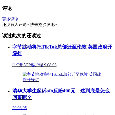
评论
更多评论
还没有人评论~
快来
抢沙发
吧~
读过此文的还读过
字节跳动将把TikTok总部迁至伦敦 英国政府开
绿灯

打开APP客户端
9
08.03
清华大学生起诉ofo反赔400元，这到底是怎么
回事呢？
29
08.05