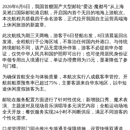
2026年6月6日，我国首艘国产大型邮轮“爱达·魔都号”从上海
吴淞口国际邮轮港启航，开启国内首个无目的地海上游航次。
本次航程共搭载四千余名游客，正式拉开我国自主运营高端海
上休闲旅游的新篇章。
此次航线为期三天两晚，游客于6日登船出发，8日清晨返回出
发港。全程航行于公海区域，不靠泊任何国内外港口。与传统
跨境邮轮不同，该产品无需境外停靠，游客不必提前申办签
证，仅凭中华人民共和国护照即可出行；也可使用居民身份证
申领专用出入境通行证，单证办理费用为15元，显著降低了参
与门槛。
为确保首航安全与体验质量，本航次实行八成载客率管控。开
航前船票预售率已超过75%，主要客源来自华东地区，以中短
途休闲度假旅客为主。
邮轮在服务配置方面进行了针对性优化：新增脱口秀、魔术表
演、主题派对及现场音乐演唱等多元演艺内容；全船运动场地
全天开放；餐饮服务实现24小时不间断供应，满足不同游客的
个性化需求。
口岸管理部门同步推出专项通关保障措施，设置快慢双通道，