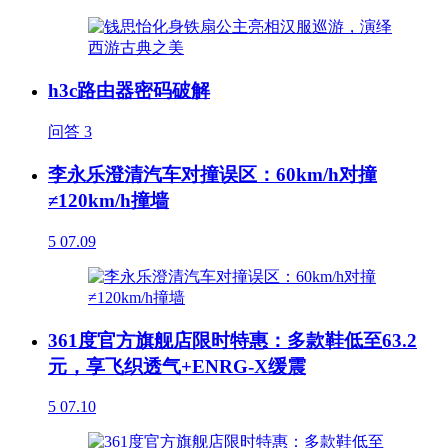
h3c路由器密码破解
问答
3
李永乐澄清汽车对撞误区：60km/h对撞
≠120km/h撞墙
5
07.09
361度官方旗舰店限时特惠：多款鞋低至63.2
元，享飞织透气+ENRG-X缓震
5
07.10