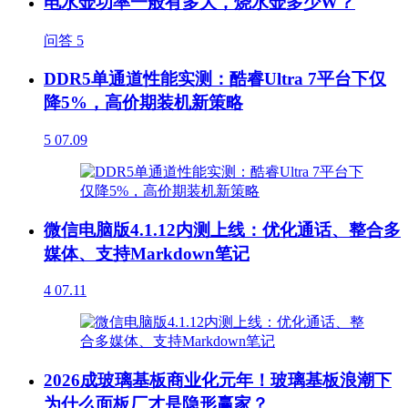
电水壶功率一般有多大，烧水壶多少W？
问答
5
DDR5单通道性能实测：酷睿Ultra 7平台下仅
降5%，高价期装机新策略
5
07.09
微信电脑版4.1.12内测上线：优化通话、整合多
媒体、支持Markdown笔记
4
07.11
2026成玻璃基板商业化元年！玻璃基板浪潮下
为什么面板厂才是隐形赢家？