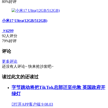
80%好评
小米17 Ultra(12GB/512GB)
￥
6299
92人评分
79%好评
评论
更多评论
还没有人评论~
快来
抢沙发
吧~
读过此文的还读过
字节跳动将把TikTok总部迁至伦敦 英国政府开
绿灯

打开APP客户端
9
08.03