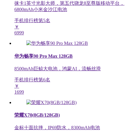
徕卡1英寸光影大师，第五代骁龙8至尊版移动平台，
6800mAh小米金沙江电池
手机排行榜第
5
名
￥
6999
华为畅享90 Pro Max 128GB
8500mAh巨鲸大电池，鸿蒙AI，流畅丝滑
手机排行榜第
6
名
￥
1699
荣耀X70(8GB/128GB)
金标十面抗摔，IP69防水，8300mAh电池