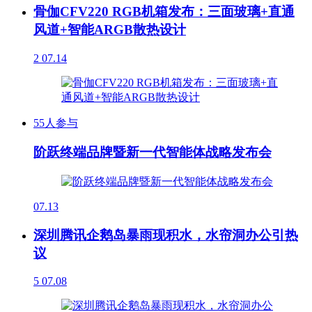
骨伽CFV220 RGB机箱发布：三面玻璃+直通
风道+智能ARGB散热设计
2
07.14
55人参与
阶跃终端品牌暨新一代智能体战略发布会
07.13
深圳腾讯企鹅岛暴雨现积水，水帘洞办公引热
议
5
07.08