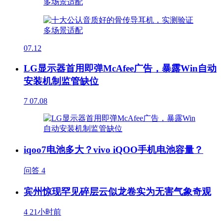
07.12
LG显示器首用即弹McAfee广告，暴露Win自动
安装机制监管缺位
7
07.08
iqoo7电池多大？vivo iQOO手机电池容量？
问答
4
宾州惊现罕见碎层云似龙卷实为无害气象奇观
4
21小时前