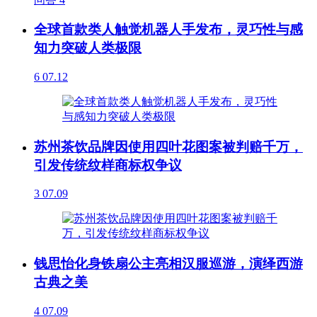
全球首款类人触觉机器人手发布，灵巧性与感
知力突破人类极限
6
07.12
苏州茶饮品牌因使用四叶花图案被判赔千万，
引发传统纹样商标权争议
3
07.09
钱思怡化身铁扇公主亮相汉服巡游，演绎西游
古典之美
4
07.09