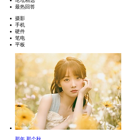
论坛精选
最热回答
摄影
手机
硬件
笔电
平板
那年 那个秋