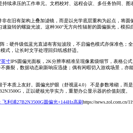
是持续承压的工作单元。文档校对、远程会议、多任务协同、图
——它并非在旧有架构上叠加滤镜，而是以光学底层重构为起点，将圆偏
速旋转的螺旋光波。这种360°无方向性辐射的圆偏振光，模
护矩阵：硬件级低蓝光直滤有害短波段，不启偏色模式亦保准色；全
ead易读模式，让长时文字处理回归纸感舒适。
7英寸
IPS圆偏光面板，2K分辨率精准呈现像素级细节，表格
跟手不撕裂，数据动态刷新响应迅捷；偶有闲暇切入游戏场景，亦
本质上友好。圆偏光护眼（舒视蓝4.0） 不是参数堆砌，而是光
B2N3500G，正以硬核光学实力，重塑办公显示器的价值刻度。
利浦27B2N3500G圆偏光+144Hz高刷
https://news.zol.com.cn/1