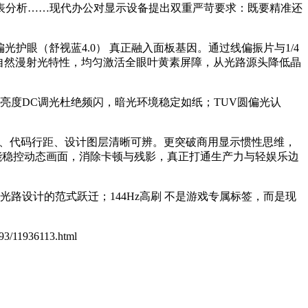
表分析……现代办公对显示设备提出双重严苛要求：既要精准还
光护眼（舒视蓝4.0） 真正融入面板基因。通过线偏振片与1/4
拟自然漫射光特性，均匀激活全眼叶黄素屏障，从光路源头降低晶
亮度DC调光杜绝频闪，暗光环境稳定如纸；TUV圆偏光认
公式、代码行距、设计图层清晰可辨。更突破商用显示惯性思维，
能稳控动态画面，消除卡顿与残影，真正打通生产力与轻娱乐边
路设计的范式跃迁；144Hz高刷 不是游戏专属标签，而是现
193/11936113.html