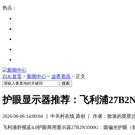
热点：
ZOL首页
>
新闻中心
>
业界资讯
> 正文
护眼显示器推荐：飞利浦27B2N3
2026-06-06 14:00:04
[ 中关村在线 原创 ]
作者：散落的星星
飞利浦舒视蓝4.0护眼商用显示器27B2N3500G：圆偏光护眼（