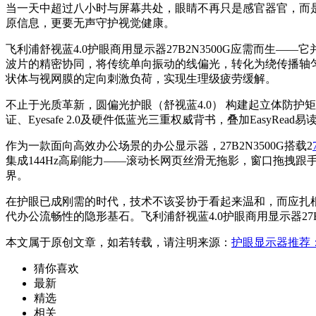
当一天中超过八小时与屏幕共处，眼睛不再只是感官器官，而
原信息，更要无声守护视觉健康。
飞利浦舒视蓝4.0护眼商用显示器27B2N3500G应需而生
波片的精密协同，将传统单向振动的线偏光，转化为绕传播轴匀
状体与视网膜的定向刺激负荷，实现生理级疲劳缓解。
不止于光质革新，圆偏光护眼（舒视蓝4.0） 构建起立体防
证、Eyesafe 2.0及硬件低蓝光三重权威背书，叠加EasyR
作为一款面向高效办公场景的办公显示器，27B2N3500G搭载2
集成144Hz高刷能力——滚动长网页丝滑无拖影，窗口拖拽
界。
在护眼已成刚需的时代，技术不该妥协于看起来温和，而应扎根于
代办公流畅性的隐形基石。飞利浦舒视蓝4.0护眼商用显示器27
本文属于原创文章，如若转载，请注明来源：
护眼显示器推荐：飞
猜你喜欢
最新
精选
相关