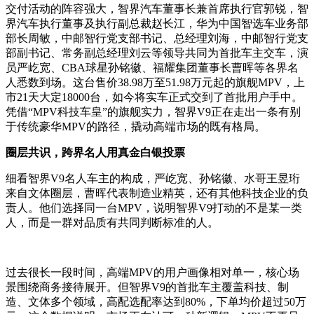
交付活动的阵容强大，智界汽车董事长兼首席执行官郭锐，智
界汽车执行董事及执行副总裁赵长江，华为中国智选车业务部
部长周敏，中邮智行党支部书记、总经理刘海，中邮智行党支
部副书记、常务副总经理刘云等领导共同为首批车主交车，演
员严屹宽、CBA球星孙铭徽、福耀集团董事长曹晖等各界名
人悉数到场。这台售价38.98万至51.98万元起的旗舰MPV，上
市21天大定18000台，如今将实车正式交到了首批用户手中。
凭借“MPV科技车皇”的旗舰实力，智界V9正在走出一条有别
于传统豪华MPV的路径，撬动高端市场的既有格局。
圈层共识，跨界名人用真金白银投票
细看智界V9名人车主的构成，严屹宽、孙铭徽、水哥王昱珩
来自文体圈层，曹晖代表制造业精英，还有其他科技企业的负
责人。他们选择同一台MPV，说明智界V9打动的不是某一类
人，而是一群对品质有共同判断标准的人。
过去很长一段时间，高端MPV的用户画像相对单一，核心场
景围绕商务接待展开。但智界V9的首批车主覆盖科技、制
造、文体多个领域，高配选配率达到80%，下单均价超过50万