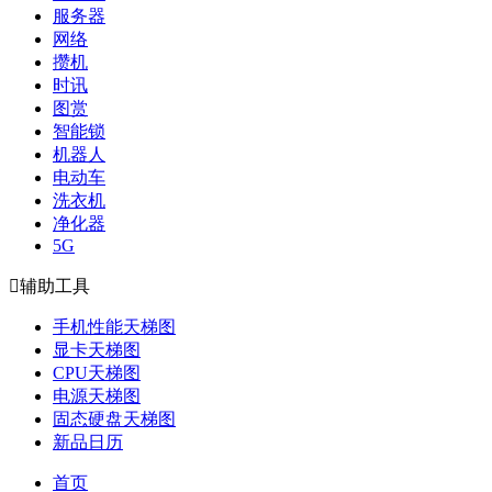
服务器
网络
攒机
时讯
图赏
智能锁
机器人
电动车
洗衣机
净化器
5G

辅助工具
手机性能天梯图
显卡天梯图
CPU天梯图
电源天梯图
固态硬盘天梯图
新品日历
首页