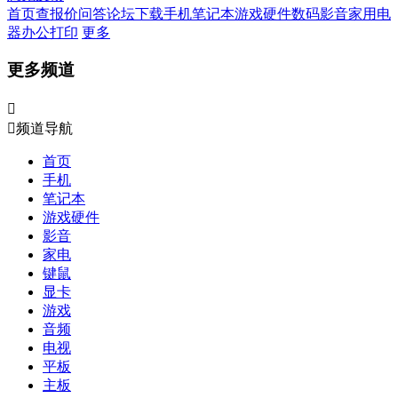
首页
查报价
问答
论坛
下载
手机
笔记本
游戏硬件
数码影音
家用电
器
办公打印
更多
更多频道


频道导航
首页
手机
笔记本
游戏硬件
影音
家电
键鼠
显卡
游戏
音频
电视
平板
主板