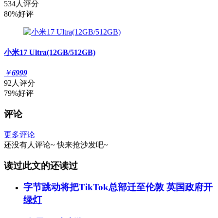
534人评分
80%好评
小米17 Ultra(12GB/512GB)
￥
6999
92人评分
79%好评
评论
更多评论
还没有人评论~
快来
抢沙发
吧~
读过此文的还读过
字节跳动将把TikTok总部迁至伦敦 英国政府开
绿灯