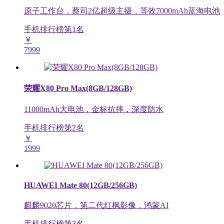
原子工作台，蔡司2亿超级主摄，等效7000mAh蓝海电池
手机排行榜第
1
名
￥
7999
荣耀X80 Pro Max(8GB/128GB)
11000mAh大电池，金标抗摔，深度防水
手机排行榜第
2
名
￥
1999
HUAWEI Mate 80(12GB/256GB)
麒麟9020芯片，第二代红枫影像，鸿蒙AI
手机排行榜第
3
名