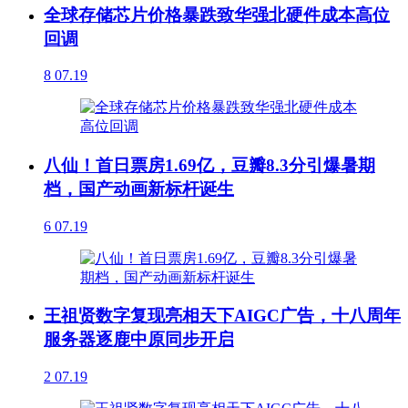
全球存储芯片价格暴跌致华强北硬件成本高位
回调
8
07.19
八仙！首日票房1.69亿，豆瓣8.3分引爆暑期
档，国产动画新标杆诞生
6
07.19
王祖贤数字复现亮相天下AIGC广告，十八周年
服务器逐鹿中原同步开启
2
07.19