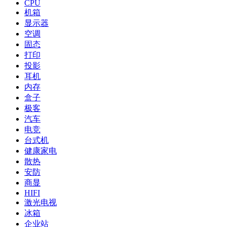
CPU
机箱
显示器
空调
固态
打印
投影
耳机
内存
盒子
极客
汽车
电竞
台式机
健康家电
散热
安防
商显
HIFI
激光电视
冰箱
企业站