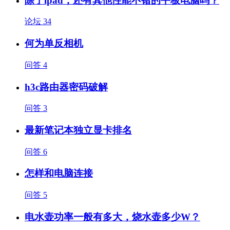
除了ipad，还有其他性能不错的平板电脑吗？
论坛
34
何为单反相机
问答
4
h3c路由器密码破解
问答
3
最新笔记本独立显卡排名
问答
6
怎样和电脑连接
问答
5
电水壶功率一般有多大，烧水壶多少W？