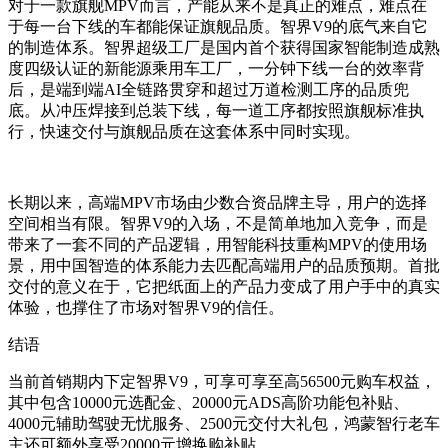
对于一款旗舰MPV而言，产能从来不是真正的难点，难点在
于每一台下线的车都能保证旗舰品质。智界V9的底气来自它
的制造体系。智界超级工厂是国内首个获得国家智能制造成熟
度四级认证的新能源乘用车工厂，一分钟下线一台的效率背
后，是端到端AI全链路贯穿和超过万道检测工序的品质兜
底。从冲压焊接到总装下线，每一道工序都按照旗舰标准执
行，快速交付与旗舰品质在这套体系中同时实现。
长期以来，高端MPV市场由少数合资品牌主导，用户的选择
空间相当有限。智界V9的入场，不是简单地加入竞争，而是
带来了一套不同的产品逻辑，用智能科技重构MPV的使用场
景，用中国智造的体系能力去匹配高端用户的品质预期。首批
交付的意义在于，它把纸面上的产品力变成了用户手中的真实
体验，也撑住了市场对智界V9的信任。
结语
当前首销期内下定智界V9，可享可享至高56500元购车权益，
其中包含10000元选配金、20000元ADS高阶功能包补贴、
4000元辅助驾驶无忧服务、2500元交付大礼包，鸿蒙智行老车
主还可额外享受20000元增换购补贴。