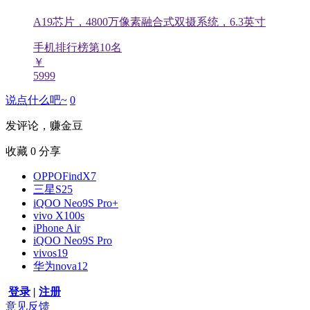
A19芯片，4800万像素融合式双摄系统，6.3英寸
手机排行榜第
10
名
￥
5999
说点什么吧~
0
发评论，赚金豆
收藏
0
分享
OPPOFindX7
三星S25
iQOO Neo9S Pro+
vivo X100s
iPhone Air
iQOO Neo9S Pro
vivos19
华为nova12
登录
|
注册
意见反馈