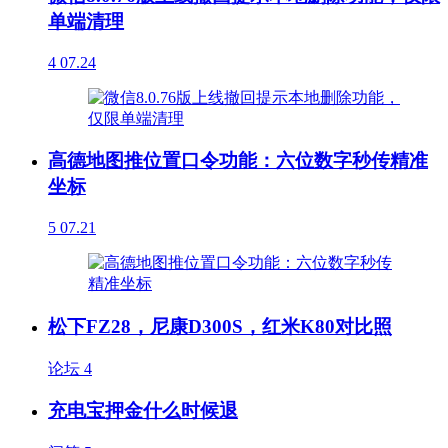
单端清理
4
07.24
高德地图推位置口令功能：六位数字秒传精准
坐标
5
07.21
松下FZ28，尼康D300S，红米K80对比照
论坛
4
充电宝押金什么时候退