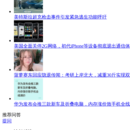
美特斯拉超充枪击事件引发紧急逃生功能呼吁
美国全面关停2G网络，初代iPhone等设备彻底退出通信
菠萝赛东回应隐退传闻：考研上岸北大，减重30斤实现
华为发布会推三款新车及折叠电脑，内存涨价致手机全线
推荐问答
提问