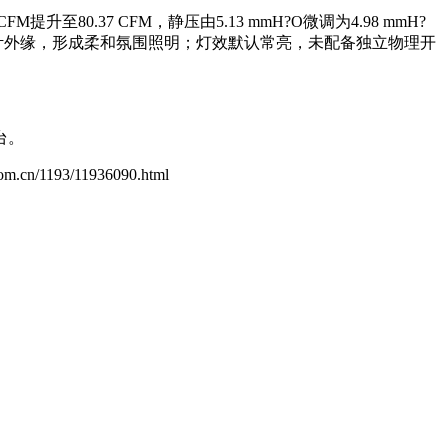
80.37 CFM，静压由5.13 mmH?O微调为4.98 mmH?
扇叶外缘，形成柔和氛围照明；灯效默认常亮，未配备独立物理开
平台。
.com.cn/1193/11936090.html