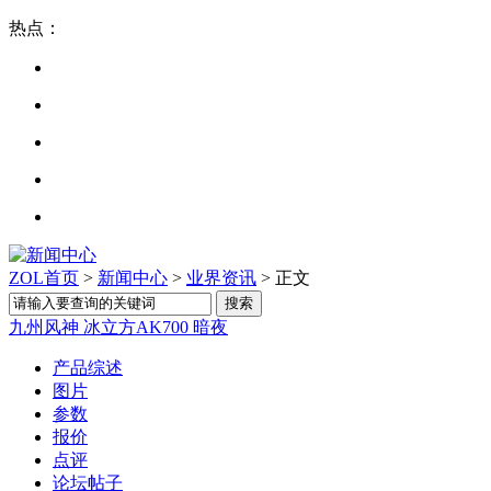
热点：
ZOL首页
>
新闻中心
>
业界资讯
> 正文
九州风神 冰立方AK700 暗夜
产品综述
图片
参数
报价
点评
论坛帖子