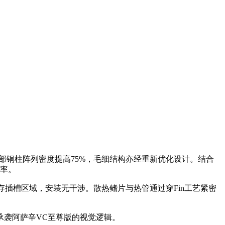
内部铜柱阵列密度提高75%，毛细结构亦经重新优化设计。结合
效率。
内存插槽区域，安装无干涉。散热鳍片与热管通过穿Fin工艺紧密
承袭阿萨辛VC至尊版的视觉逻辑。