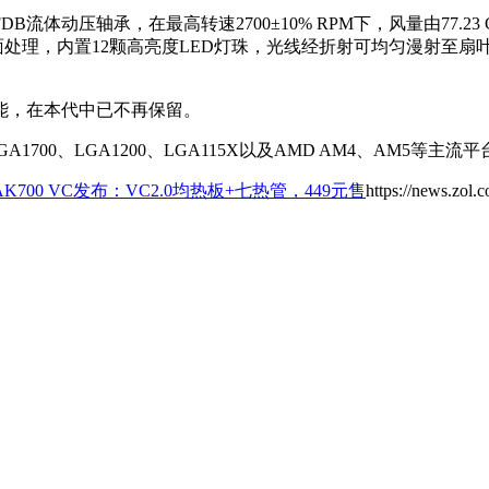
轴承，在最高转速2700±10% RPM下，风量由77.23 CFM提升至
面处理，内置12颗高亮度LED灯珠，光线经折射可均匀漫射至
能，在本代中已不再保留。
LGA1700、LGA1200、LGA115X以及AMD AM4、AM5等主流
700 VC发布：VC2.0均热板+七热管，449元售
https://news.zol