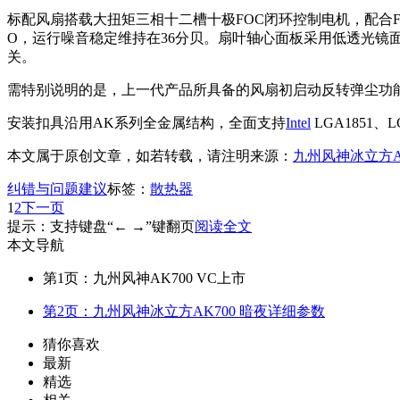
标配风扇搭载大扭矩三相十二槽十极FOC闭环控制电机，配合FDB流体动压
O，运行噪音稳定维持在36分贝。扇叶轴心面板采用低透光镜
关。
需特别说明的是，上一代产品所具备的风扇初启动反转弹尘功
安装扣具沿用AK系列全金属结构，全面支持
Intel
LGA1851、
本文属于原创文章，如若转载，请注明来源：
九州风神冰立方AK
纠错与问题建议
标签：
散热器
1
2
下一页
提示：支持键盘“← →”键翻页
阅读全文
本文导航
第1页：九州风神AK700 VC上市
第2页：九州风神冰立方AK700 暗夜详细参数
猜你喜欢
最新
精选