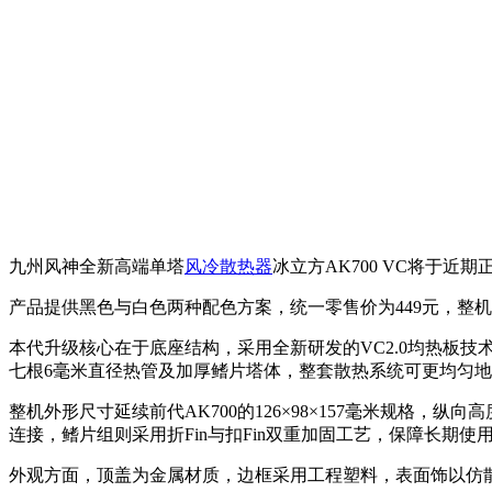
九州风神全新高端单塔
风冷散热器
冰立方AK700 VC将于近
产品提供黑色与白色两种配色方案，统一零售价为449元，整
本代升级核心在于底座结构，采用全新研发的VC2.0均热板技
七根6毫米直径热管及加厚鳍片塔体，整套散热系统可更均匀地
整机外形尺寸延续前代AK700的126×98×157毫米规格
连接，鳍片组则采用折Fin与扣Fin双重加固工艺，保障长期使
外观方面，顶盖为金属材质，边框采用工程塑料，表面饰以仿