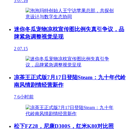
5
07.16
迷你冬瓜宠物凉枕宣传图比例失真引争议，品
牌紧急调整视觉呈现
2
07.15
凉茶王正式版7月17日登陆Steam：九十年代岭
南风情剧情经营新作
7
6小时前
松下FZ28，尼康D300S，红米K80对比照