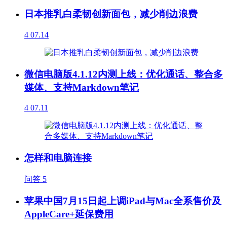
日本推乳白柔韧创新面包，减少削边浪费
4
07.14
微信电脑版4.1.12内测上线：优化通话、整合多
媒体、支持Markdown笔记
4
07.11
怎样和电脑连接
问答
5
苹果中国7月15日起上调iPad与Mac全系售价及
AppleCare+延保费用