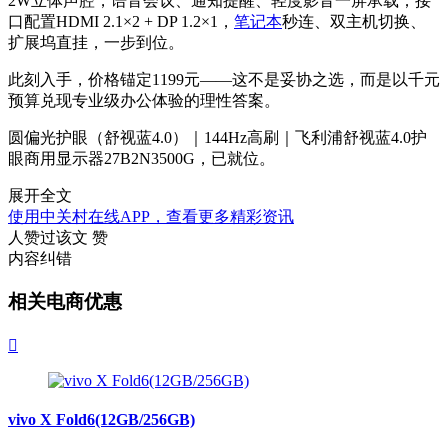
2W立体声腔，语音会议、通知提醒、轻度影音一屏承载；接
口配置HDMI 2.1×2 + DP 1.2×1，
笔记本
秒连、双主机切换、
扩展坞直挂，一步到位。
此刻入手，价格锚定1199元——这不是妥协之选，而是以千元
预算兑现专业级办公体验的理性答案。
圆偏光护眼（舒视蓝4.0）｜144Hz高刷｜飞利浦舒视蓝4.0护
眼商用显示器27B2N3500G，已就位。
展开全文
使用中关村在线APP，查看更多精彩资讯
人赞过该文
赞
内容纠错
相关电商优惠

vivo X Fold6(12GB/256GB)