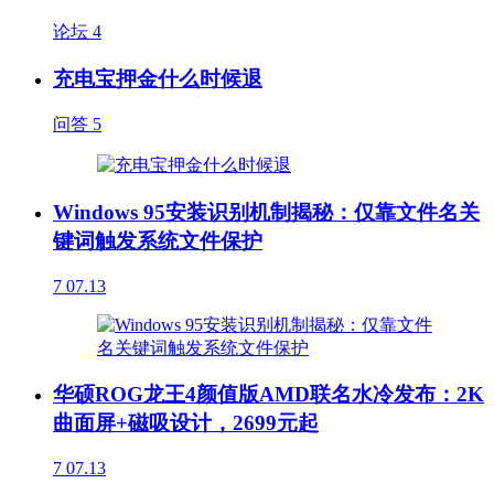
论坛
4
充电宝押金什么时候退
问答
5
Windows 95安装识别机制揭秘：仅靠文件名关
键词触发系统文件保护
7
07.13
华硕ROG龙王4颜值版AMD联名水冷发布：2K
曲面屏+磁吸设计，2699元起
7
07.13