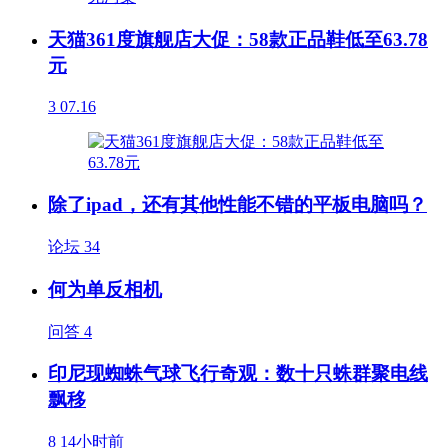
天猫361度旗舰店大促：58款正品鞋低至63.78
元
3
07.16
除了ipad，还有其他性能不错的平板电脑吗？
论坛
34
何为单反相机
问答
4
印尼现蜘蛛气球飞行奇观：数十只蛛群聚电线
飘移
8
14小时前