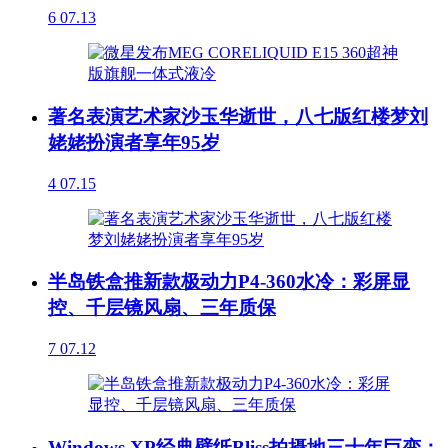
6
07.13
著名表演艺术家沙玉华逝世，八七版红楼梦刘
姥姥扮演者享年95岁
4
07.15
半岛铁盒推新款极动力P4-360水冷：彩屏显
控、千层镜风扇、三年质保
7
07.12
Windows XP经典壁纸Bliss拍摄地三十年巨变：