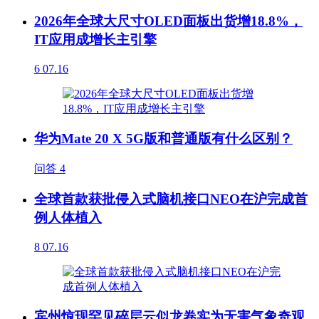
2026年全球大尺寸OLED面板出货增18.8%，
IT应用成增长主引擎
6
07.16
华为Mate 20 X 5G版和普通版有什么区别？
问答
4
全球首款获批侵入式脑机接口NEO在沪完成首
例人体植入
8
07.16
宾州惊现罕见碎层云似龙卷实为无害气象奇观