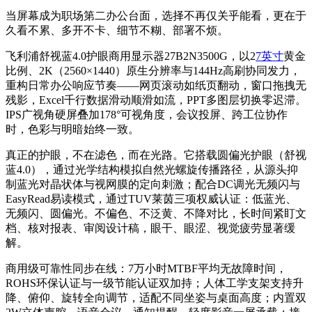
当屏幕成为职场第二办公台面，选择不再仅关乎能看，更在于
久看不累、多开不卡、细节不糊、部署不烦。
飞利浦舒视蓝4.0护眼商用显示器27B2N3500G，以2
7英寸
黄金
比例、2K（2560×1440）原生分辨率与144Hz高刷协同发力，
重构日常办公响应节奏——网页滚动如纸页翻动，窗口拖拽无
残影，Excel千行数据滑动顺滑如流，PPT多图层切换零迟滞。
IPS广视角硬屏叠加178°可视角度，会议投屏、跨工位协作
时，色彩与明暗始终一致。
真正的护眼，不在滤色，而在光路。它搭载圆偏光护眼（舒视
蓝4.0），通过光学结构模拟自然光螺旋传播路径，从源头抑
制蓝光对晶状体与视网膜的定向刺激；配合DC调光无频闪与
EasyRead易读模式，通过TUV莱茵三项权威认证：低蓝光、
无频闪、圆偏光。不偏色、不泛黄、不降对比，长时间紧盯文
档、核对报表、审阅设计稿，眼干、眼涩、视觉疲劳显著缓
解。
商用级可靠性同步在线：7万小时MTBF平均无故障时间，
ROHS环保认证与一级节能认证双加持；人体工学支架支持升
降、俯仰、旋转全向调节，适配不同坐姿与桌面高度；内置双