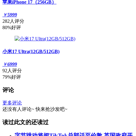
苹果iPhone 17（256GB）
￥
5999
282人评分
80%好评
小米17 Ultra(12GB/512GB)
￥
6999
92人评分
79%好评
评论
更多评论
还没有人评论~
快来
抢沙发
吧~
读过此文的还读过
字节跳动将把TikTok总部迁至伦敦 英国政府开