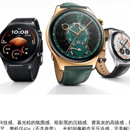
蓝的科技感、暮光棕的氛围感、暗影黑的沉稳感、赛装灰的高级感
艺，整机仅41g（不含表带），长时间佩戴也无压迫感，完美解决