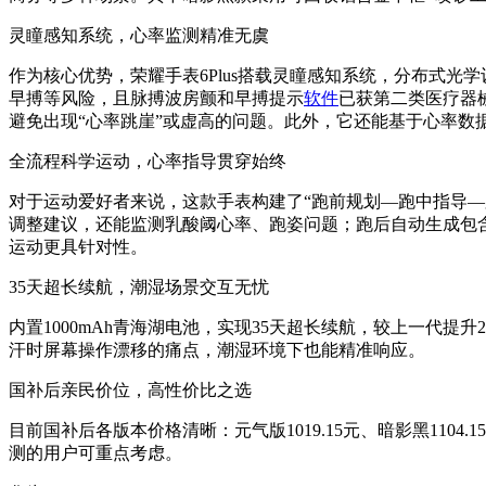
灵瞳感知系统，心率监测精准无虞
作为核心优势，荣耀手表6Plus搭载灵瞳感知系统，分布式
早搏等风险，且脉搏波房颤和早搏提示
软件
已获第二类医疗器
避免出现“心率跳崖”或虚高的问题。此外，它还能基于心率数
全流程科学运动，心率指导贯穿始终
对于运动爱好者来说，这款手表构建了“跑前规划—跑中指导—
调整建议，还能监测乳酸阈心率、跑姿问题；跑后自动生成包含
运动更具针对性。
35天超长续航，潮湿场景交互无忧
内置1000mAh青海湖电池，实现35天超长续航，较上一代提
汗时屏幕操作漂移的痛点，潮湿环境下也能精准响应。
国补后亲民价位，高性价比之选
目前国补后各版本价格清晰：元气版1019.15元、暗影黑1104.
测的用户可重点考虑。