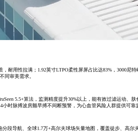
质，耐用性拉满；1.92英寸LTPO柔性屏屏占比达83%，300
盖不同审美需求。
研TruSeen 5.5+算法，监测精度提升30%以上，能有效过滤
，24小时脉搏波房颤早搏不间断预警，为心血管风险人群提供可靠
跑分段导航、全球1.7万+高尔夫球场矢量地图，覆盖徒步、高