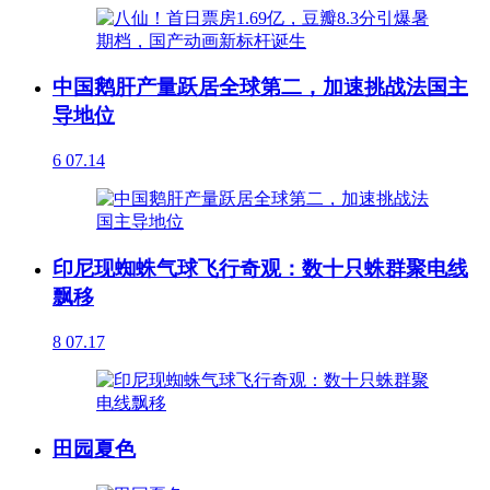
中国鹅肝产量跃居全球第二，加速挑战法国主
导地位
6
07.14
印尼现蜘蛛气球飞行奇观：数十只蛛群聚电线
飘移
8
07.17
田园夏色