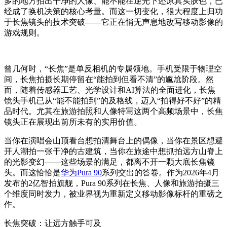
多的地方拍出干净的人像、能不能在逆光下还原真实肤色，已
经成了换机决策的核心考量。而这一切变化，很大程度上归功
于长焦镜头的技术突破——它正在悄无声息地改写移动影像的
游戏规则。
曾几何时，“长焦”是单反相机的专属领地。手机受限于物理空
间，长焦拍摄长期停留在“能拍到但看不清”的尴尬阶段。然
而，随着传感器工艺、光学设计和AI算法的全面进化，长焦
镜头手机已从“能不能拍到”的及格线，迈入“拍得好不好”的精
品时代。尤其在旅游拍照和人像特写这两个高频场景中，长焦
镜头正在展现出前所未有的实用价值。
当你在演唱会山顶看台想拍清舞台上的偶像，当你在景区想避
开人潮拍一张干净的古建筑，当你在旅途中想抓拍远方山脊上
的光影变幻——这些场景的满足，都离不开一颗大底长焦镜
头。而这恰恰是
华为Pura 90
系列交出的答卷。作为2026年4月
发布的2亿智拍旗舰，Pura 90系列在长焦、人像和旅游拍摄三
个维度同时发力，被业界视为重新定义移动影像标杆的重磅之
作。
长焦突破：让远方触手可及