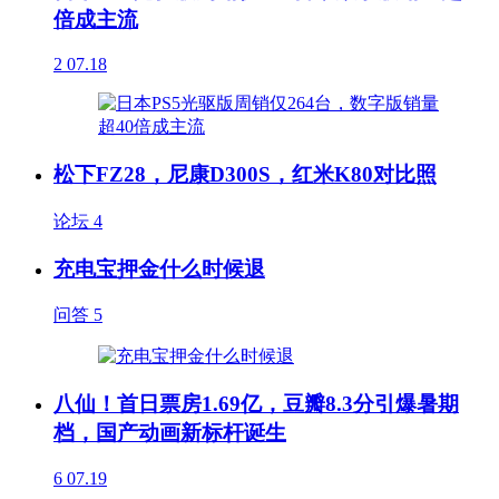
倍成主流
2
07.18
松下FZ28，尼康D300S，红米K80对比照
论坛
4
充电宝押金什么时候退
问答
5
八仙！首日票房1.69亿，豆瓣8.3分引爆暑期
档，国产动画新标杆诞生
6
07.19