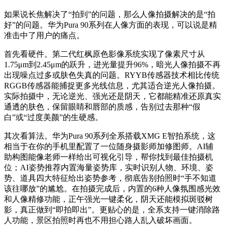
如果说长焦解决了“拍到”的问题，那么人像拍摄解决的是“拍
好”的问题。华为Pura 90系列在人像方面的表现，可以说是精
准击中了用户的痛点。
首先看硬件。第二代红枫原色影像系统实现了像素尺寸从
1.75μm到2.45μm的跃升，进光量提升96%，暗光人像拍摄不再
出现噪点过多或肤色失真的问题。RYYB传感器技术相比传统
RGGB传感器能捕捉更多光线信息，尤其适合逆光人像拍摄。
实际拍摄中，无论逆光、强光还是阴天，它都能精准还原真实
通透的肤色，保留眼睛和唇部的质感，告别过去那种“假
白”或“过度美颜”的生硬感。
其次看算法。华为Pura 90系列全系搭载XMG E智拍系统，这
相当于在你的手机里配置了一位随身摄影师加修图师。AI辅
助构图能像老师一样给出可视化引导，帮你找到最佳拍摄机
位；AI姿势推荐内置海量姿势库，实时识别人物、环境、姿
势、道具四大特征给出姿势参考，彻底告别拍照时“手不知道
该往哪放”的尴尬。在拍摄完成后，内置的6种人像氛围感光效
和人像精修功能，正午强光一键柔化，阴天还能模拟斑驳树
影，真正做到“即拍即出”。更贴心的是，全系支持一键消除路
人功能，景区拍照时再也不用担心路人乱入破坏画面。