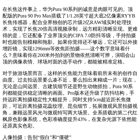
在长焦这件事上，华为Pura 90系列的诚意是肉眼可见的。顶
配版的Pura 90 Pro Max搭载了1/1.28英寸超大底2亿像素RYYB
长焦传感器，配合业界独创的芯片级2亿RAW域实时处理技
术，实现了长焦20倍高清视频录制，远方精彩清晰呈现。更难
得的是，它还配备了业界顶尖的CIPA 7.0防抖等级，手持拍摄
时也能告别模糊和拖影。如果你觉得还不够远，它还可以外接
增距镜，实现1296mm等效焦距拍摄——这个数字意味着什
么？意味着你在200米外拍到的景物依然清晰可辨，演唱会山
顶的偶像表情、球场对面的选手动作，都能被精准定格。
对于旅游场景而言，这样的长焦能力意味着前所未有的创作自
由度。过去拍远景要么凑不近，要么拍出来糊成一片；现在，
无论是山间远景、古建筑细节还是野生动物抓拍，Pura 90系
列都能提供稳定清晰的画面。Pro版本还升级了防抖结构，手
持远距离拍摄稳定性大幅提升，同时支持5cm超近距长焦微
距，可近距离拍摄花蕊纹理、昆虫细节，拓展微观风景拍摄视
角，兼顾远景风光与微观特写两大场景。全系搭载的第二代红
枫原色影像系统，色彩准确度提升43%，在复杂光源下依然能
还原真实色彩。
人像拍摄：告别“假白”和“僵硬”