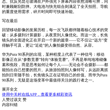
态。抗反光昆仑玻璃在户外强光下屏幕内容依然清晰可辨，同
时兼顾耐刮防摔。大电池与快充组合则满足了全天拍照、导航
的重度使用需求，碎片时间即可快速补能。
写在最后
回望移动影像的发展历程，每一次飞跃都伴随着核心技术的突
破：从多摄到计算摄影，从夜景到人像优化。而这一次，长焦
镜头的全面进化正在开启一个新的篇章——它不仅让“远方”变
得触手可及，更让“近处”的人像拍摄变得自然、从容。
华为Pura 90系列的出现，某种程度上代表了一种信号：移动
影像正在从“参数竞赛”转向“体验竞赛”。不再是单纯地堆砌像
素和焦段，而是思考如何让每个人——无论会不会摄影——都
能拍出自己想要的照片。从旅游拍照到人像特写，从远距离抓
拍到日常随手拍，长焦镜头正在证明自己的价值。而华为Pura
90系列，无疑是这场变革中最值得关注的践行者之一。
展开全文
使用中关村在线APP，查看更多精彩资讯
人赞过该文
赞
内容纠错