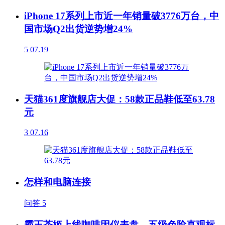
iPhone 17系列上市近一年销量破3776万台，中
国市场Q2出货逆势增24%
5
07.19
天猫361度旗舰店大促：58款正品鞋低至63.78
元
3
07.16
怎样和电脑连接
问答
5
霸王茶姬上线咖啡因仪表盘，五级色阶直观标