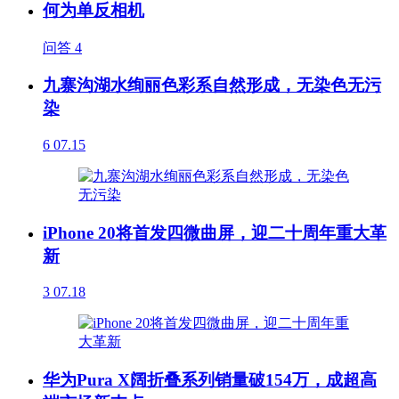
何为单反相机
问答
4
九寨沟湖水绚丽色彩系自然形成，无染色无污
染
6
07.15
iPhone 20将首发四微曲屏，迎二十周年重大革
新
3
07.18
华为Pura X阔折叠系列销量破154万，成超高