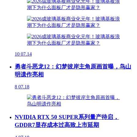
10
07.14
勇者斗恶龙12：幻梦彼岸主角原画首曝，鸟山
明遗作亮相
8
07.18
NVIDIA RTX 50 SUPER系列量产待启，
GDDR7显存成本过高致上市延期