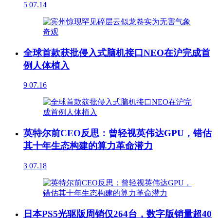
5
07.14
全球首款获批侵入式脑机接口NEO在沪完成首
例人体植入
9
07.16
英特尔前CEO反思：曾轻视英伟达GPU，错估
其十年生态构建的算力革命潜力
3
07.18
日本PS5光驱版周销仅264台，数字版销量超40