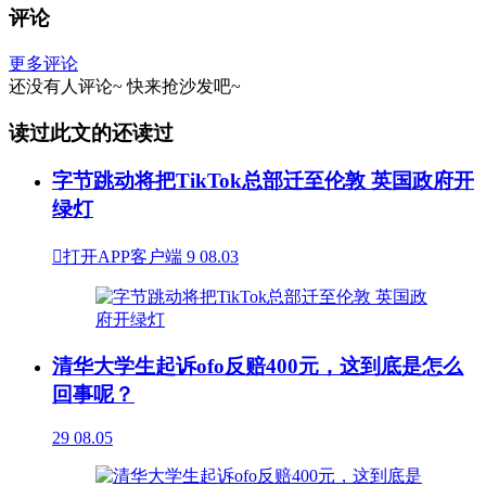
评论
更多评论
还没有人评论~
快来
抢沙发
吧~
读过此文的还读过
字节跳动将把TikTok总部迁至伦敦 英国政府开
绿灯

打开APP客户端
9
08.03
清华大学生起诉ofo反赔400元，这到底是怎么
回事呢？
29
08.05