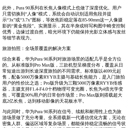
此外，Pura 90系列在长焦人像模式上也做了深度优化。用户
只需切换到“人像”模式，系统会自动识别适用焦段并提
示“3x”或“3.7x”图标，等效焦距稳定落在85-90mm这一人像摄
影的“黄金焦段”。实测显示，其在半身或特写构图中畸变控制
优秀，边缘过渡自然，暗光环境下仍能保持光影立体感与发丝
等细节表现力。
旅游拍照：全场景覆盖的解决方案
综合来看，华为Pura 90系列对旅游场景的适配几乎是全方位
的。从标准版到Pro Max版，三款机型呈梯度分布，覆盖从日
常短途出游到长途深度旅拍的不同需求。标准版以4699元起
售，配备5000万像素RYYB主摄与基础长焦能力，是入门旅拍
用户的性价比之选；Pro版升级为三颗5000万像素RYYB传感
器，主摄支持F1.4-F4.0十档物理可变光圈，长焦为4倍光学变
焦，可覆盖90%用户的日常创作场景；Pro Max版则搭载超大
底2亿长焦，达到移动影像的天花板水平。
与此同时，华为Pura 90系列在信号、续航和耐用性上也为旅
游场景做了充分考量。全系搭载新一代通信优化方案，无论在
密集人群、偏远区域等复杂场景，都能保持稳定流畅的信号状