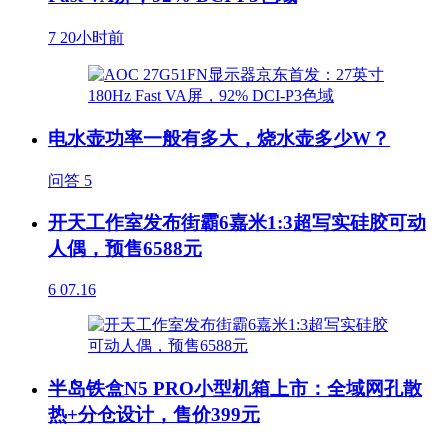
7
20小时前
电水壶功率一般有多大，烧水壶多少W？
问答
5
开天工作室发布街霸6嘉米1:3超写实硅胶可动
人偶，预售6588元
6
07.16
半岛铁盒N5 PRO小型机箱上市：全域网孔散
热+分仓设计，售价399元