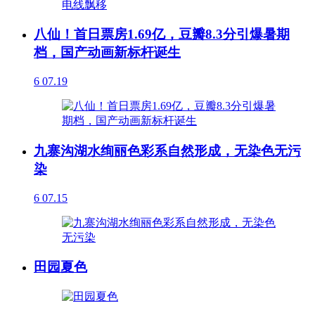
八仙！首日票房1.69亿，豆瓣8.3分引爆暑期
档，国产动画新标杆诞生
6
07.19
九寨沟湖水绚丽色彩系自然形成，无染色无污
染
6
07.15
田园夏色