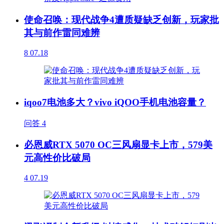
使命召唤：现代战争4遭质疑缺乏创新，玩家批
其与前作雷同难辨
8
07.18
iqoo7电池多大？vivo iQOO手机电池容量？
问答
4
必恩威RTX 5070 OC三风扇显卡上市，579美
元高性价比破局
4
07.19