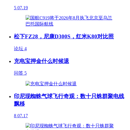
5
07.19
松下FZ28，尼康D300S，红米K80对比照
论坛
4
充电宝押金什么时候退
问答
5
印尼现蜘蛛气球飞行奇观：数十只蛛群聚电线
飘移
8
07.17