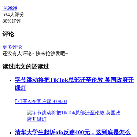
￥
9999
534人评分
80%好评
评论
更多评论
还没有人评论~
快来
抢沙发
吧~
读过此文的还读过
字节跳动将把TikTok总部迁至伦敦 英国政府开
绿灯

打开APP客户端
9
08.03
清华大学生起诉ofo反赔400元，这到底是怎么