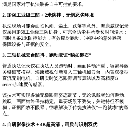
满足国家对于执法装备自主可控的要求。
2. IP68工业级三防 + 2米防摔，无惧恶劣环境
执法现场可能会面临风雨、尘土、跌落等意外。海康威视记录
仪采用IP68工业级三防机身，可完全防尘并承受长时间浸水；
同时具备2米防摔能力，有效应对跑动、冲突中的意外跌落，
保障设备与证据的安全。
3. 三轴机械云台防抖，跑动取证“稳如磐石”
普通执法记录仪在执法人员跑动时，画面抖动严重，容易导致
关键细节模糊。海康威视创新引入三轴机械云台，内置双微型
直流无刷电机、自研实时姿态跟踪调节算法以及高精度G-
sensor加速度传感器。
该技术可实现多轴无极跟踪姿态调节，无论佩戴者如何跑动、
跳跃，画面始终保持稳定。重要场景不丢失，关键特征不模
糊，证据回放不眼晕，彻底解决了传统执法仪“一跑就糊”的痛
点。
4. 自研影像技术 + 4K超高清，画质与识别双优