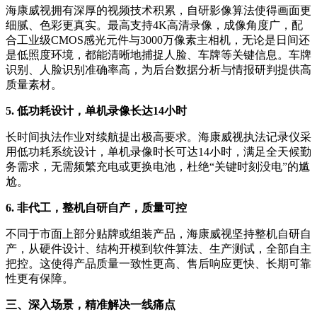
海康威视拥有深厚的视频技术积累，自研影像算法使得画面更
细腻、色彩更真实。最高支持4K高清录像，成像角度广，配
合工业级CMOS感光元件与3000万像素主相机，无论是日间还
是低照度环境，都能清晰地捕捉人脸、车牌等关键信息。车牌
识别、人脸识别准确率高，为后台数据分析与情报研判提供高
质量素材。
5. 低功耗设计，单机录像长达14小时
长时间执法作业对续航提出极高要求。海康威视执法记录仪采
用低功耗系统设计，单机录像时长可达14小时，满足全天候勤
务需求，无需频繁充电或更换电池，杜绝“关键时刻没电”的尴
尬。
6. 非代工，整机自研自产，质量可控
不同于市面上部分贴牌或组装产品，海康威视坚持整机自研自
产，从硬件设计、结构开模到软件算法、生产测试，全部自主
把控。这使得产品质量一致性更高、售后响应更快、长期可靠
性更有保障。
三、深入场景，精准解决一线痛点