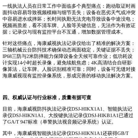
一线执法人员在日常工作中面临多个典型痛点：跑动取证时画
面抖动容易导致视频模糊与细节丢失；设备在恶劣天气或冲突
中容易进水或摔坏；长时间执勤无法充电导致设备中途没电；
视频画质差，看不清车牌、人脸等关键信息，无法作为有效证
据；记录仪与现有监控平台不互通，增加数据管理成本。
针对这些痛点，海康威视执法记录仪给出了精准的解决方案：
三轴机械云台防抖技术确保动态画面稳定，关键证据不丢失；
IP68三防与2米防摔能力保障设备全天候可靠作业；低功耗设
计实现14小时超长录像，避免续航焦虑；4K高清结合自研影
像算法，让车牌、人脸识别精准可靠；同时，设备可无缝对接
海康威视现有监控录像系统，形成完善的移动执法解决方案。
四、权威认证与行业标准，质量有据可查
目前，海康威视防抖执法记录仪DSJ-HIKX1A1、智能执法记
录仪DSJ-HIKN1A1、大按键执法记录仪DSJ-HIKB1A1已通过
了GA/T 947标准（单警执法视音频记录系统）认证。
其中，海康威视智能执法记录仪DSJ-HIKN1A1还获得GB/T