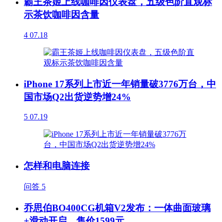
霸王茶姬上线咖啡因仪表盘，五级色阶直观标
示茶饮咖啡因含量
4
07.18
iPhone 17系列上市近一年销量破3776万台，中
国市场Q2出货逆势增24%
5
07.19
怎样和电脑连接
问答
5
乔思伯BO400CG机箱V2发布：一体曲面玻璃
+滑动开启，售价1599元