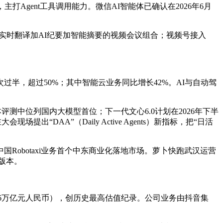
型，主打Agent工具调用能力。微信AI智能体已确认在2026年6月
级为实时翻译加AI纪要加智能摘要的视频会议组合；视频号接入
占比首次过半，超过50%；其中智能云业务同比增长42%。AI与自动驾
na文本评测中位列国内大模型首位；下一代文心6.0计划在2026年下半
提出“DAA”（Daily Active Agents）新指标，把“日活
国Robotaxi业务首个中东商业化落地市场。萝卜快跑武汉运营
版本。
（约3.96万亿元人民币），创历史最高估值纪录。公司业务由抖音集