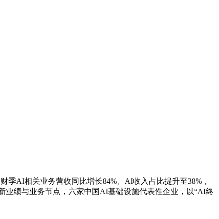
财年第四财季AI相关业务营收同比增长84%、AI收入占比提升至38%，
新业绩与业务节点，六家中国AI基础设施代表性企业，以“AI终