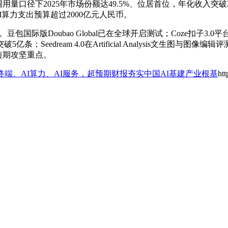
量口径下2025年市场份额达49.5%、位居首位，年化收入突破
6年AI算力支出预算超过2000亿元人民币。
版Doubao Global已在全球开启测试；Coze扣子3.0平台已汇聚1
频突破5亿条；Seedream 4.0在Artificial Analysis文
为短期攻坚重点。
终端、AI算力、AI服务，超预期财报夯实中国AI基建产业根基
ht