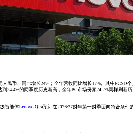
12亿元人民币、同比增长24%；全年营收同比增长17%。其中PC
到24.4%的同季度历史新高，全年PC市场份额24.2%同样刷
超级智能体
Lenovo
Qira预计在2026/27财年第一财季面向符合条