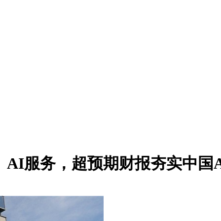
、AI服务，超预期财报夯实中国