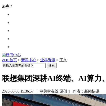
热点：
ZOL首页
>
新闻中心
>
业界资讯
> 正文
联想集团深耕AI终端、AI算力
2026-06-05 15:36:57
[ 中关村在线 原创 ]
作者：新闻快讯