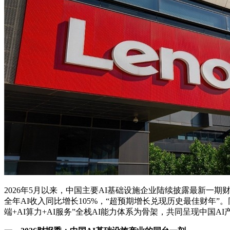
2026年5月以来，中国主要AI基础设施企业陆续披露最新一期
全年AI收入同比增长105%，“超预期增长兑现历史最佳财年
端+AI算力+AI服务”全栈AI能力体系为骨架，共同呈现中国