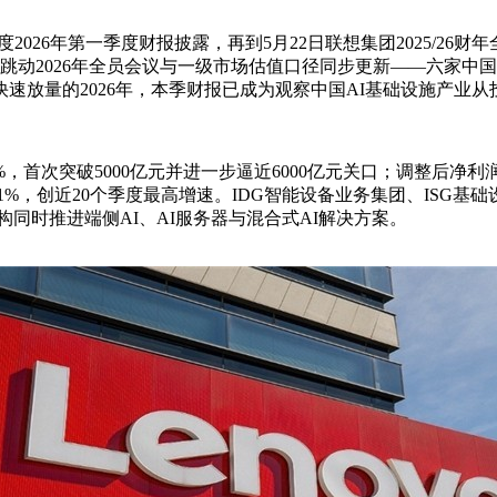
日百度2026年第一季度财报披露，再到5月22日联想集团2025/26
节跳动2026年全员会议与一级市场估值口径同步更新——六家中国
速放量的2026年，本季财报已成为观察中国AI基础设施产业
0.3%，首次突破5000亿元并进一步逼近6000亿元关口；调整后
.1%，创近20个季度最高增速。IDG智能设备业务集团、ISG
架构同时推进端侧AI、AI服务器与混合式AI解决方案。