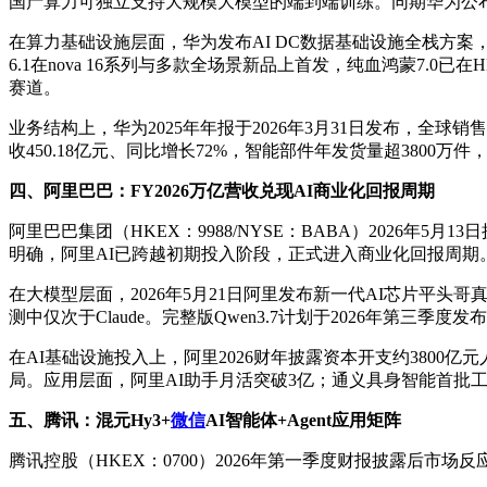
国产算力可独立支持大规模大模型的端到端训练。同期华为公布昇腾A
在算力基础设施层面，华为发布AI DC数据基础设施全栈方案
6.1在nova 16系列与多款全场景新品上首发，纯血鸿蒙7.
赛道。
业务结构上，华为2025年年报于2026年3月31日发布，全球
收450.18亿元、同比增长72%，智能部件年发货量超3800万
四、阿里巴巴：FY2026万亿营收兑现AI商业化回报周期
阿里巴巴集团（HKEX：9988/NYSE：BABA）2026年5
明确，阿里AI已跨越初期投入阶段，正式进入商业化回报周期
在大模型层面，2026年5月21日阿里发布新一代AI芯片平头哥真武M
测中仅次于Claude。完整版Qwen3.7计划于2026年第三季度发
在AI基础设施投入上，阿里2026财年披露资本开支约3800
局。应用层面，阿里AI助手月活突破3亿；通义具身智能首批工
五、腾讯：混元Hy3+
微信
AI智能体+Agent应用矩阵
腾讯控股（HKEX：0700）2026年第一季度财报披露后市场