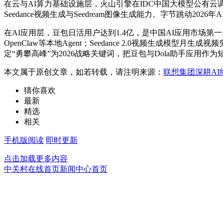
在云与AI算力基础设施层，火山引擎在IDC中国大模型公有云调用
Seedance视频生成与Seedream图像生成能力。字节跳动202
在AI应用层，豆包日活用户达到1.4亿，是中国AI应用市场第一。豆包国际
OpenClaw等本地Agent；Seedance 2.0视频生成模型月生成视
定“勇攀高峰”为2026战略关键词，把豆包与Dola助手应用作
本文属于原创文章，如若转载，请注明来源：
联想集团深耕AI
猜你喜欢
最新
精选
相关
手机版阅读
即时更新
点击加载更多内容
中关村在线首页
新闻中心首页