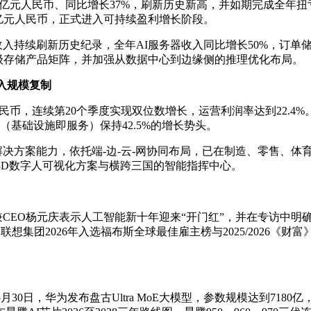
收390亿元人民币、同比增长37%，刷新历史新高，并如期完成全
10亿元人民币，正式进入可持续盈利增长阶段。
器收入持续刷新历史纪录，全年AI服务器收入同比增长50%，订单
高端企业级存储产品矩阵，并加强从数据中心到边缘侧的推理优化布局。
进入规模复制
元人民币，连续第20个季度实现双位数增长，运营利润率达到22.4%。
aS（基础设施即服务）保持42.5%的增长势头。
I解决方案能力，依托端-边-云-网协同布局，已在制造、零售、体育
3D数字人可视化方案与横跨三国的智能指挥中心。
董事长兼CEO杨元庆表示人工智能新十年迎来“开门红”，并在专访中
集团2026年入选福布斯全球最佳雇主榜与2025/2026《财富》
年5月30日，华为发布盘古Ultra MoE大模型，参数规模达到7