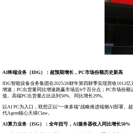
AI终端业务（IDG）：超预期增长，PC市场份额历史新高
IDG智能设备业务集团在2025/26财年第四财季实现营收10
增速；PC出货量同比增速跑赢市场近6个百分点；PC市场份额达
值。高端PC出货量占比达到50%、同比增长29%。
以AI PC为入口，联想正以“一体多端”战略推进端侧AI部署。
代Agent核心天禧Claw。
AI算力业务（ISG）：全年扭亏，AI服务器收入同比增长50%