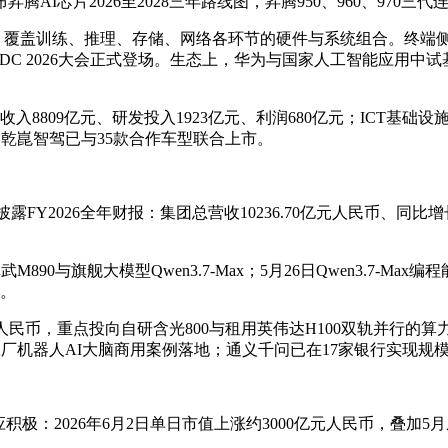
I芯片2026至2028三年路线图，昇腾950、960、970三代
，覆盖训练、推理、存储、网络各环节的硬件与系统组合。终端侧，
0已在HDC 2026大会正式登场。生态上，华为与国家人工智能
销售收入8809亿元、研发投入1923亿元、利润680亿元；IC
件，乾崑智驾已与35款合作车型联合上市。
月13日披露FY2026全年财报：集团总营收10236.70亿元人民
。
890与旗舰大模型Qwen3.7-Max；5月26日Qwen3.7-
布。
亿元人民币，重点投向自研含光800与租用英伟达H100双轨并行
厂机器人AI大脑商用案例落地；通义千问已在17家银行实现规
反应积极：2026年6月2日单日市值上涨约3000亿元人民币，叠