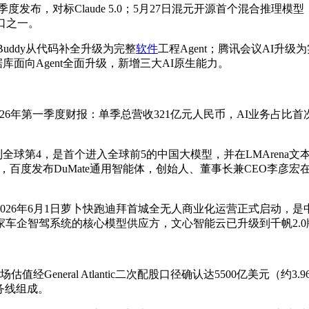
季度发布，对标Claude 5.0；5月27日混元开源首个混合推理模
口之一。
uddy从代码补全升级为完整
软件
工程Agent；腾讯会议AI升
据库面向Agent全面升级，新增三大AI原生能力。
0日披露2026年第一季度财报：单季总营收321亿元人民币，AI业务
a评测中位列全球第4，是首个进入全球前5的中国大模型，并在LMAre
举办，百度发布DuMate通用智能体，创始人、董事长兼CEO李彦宏在大会现场
026年6月1日萝卜快跑迪拜首城全无人商业化运营正式启动，是中
家车企智驾系统的核心模型供应方，文心智能云已升级到千帆2.0
值经General Atlantic二次配股口径确认达5500亿美元
业务线组成。