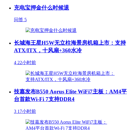
充电宝押金什么时候退
问答
5
长城海王星H5W无立柱海景房机箱上市：支持
ATX/ITX，十风扇+360水冷
4
22小时前
技嘉发布B550 Aorus Elite WiFi7主板：AM4平
台首款Wi-Fi 7支持DDR4
3
17小时前