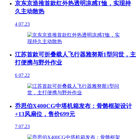
京东京造推首款红外热透明凉感T恤，实现持
久主动散热
4
07.23
江苏首款可折叠载人飞行器雅努斯1型问世，主
打便携与野外作业
6
07.22
乔思伯X400CG中塔机箱发布：骨骼框架设计
+13风扇位，售价699元
7
07.23