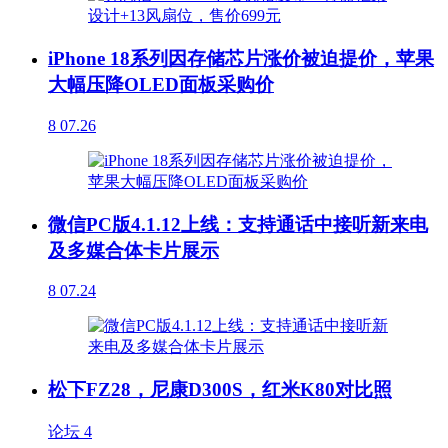
iPhone 18系列因存储芯片涨价被迫提价，苹果
大幅压降OLED面板采购价
8
07.26
微信PC版4.1.12上线：支持通话中接听新来电
及多媒合体卡片展示
8
07.24
松下FZ28，尼康D300S，红米K80对比照
论坛
4