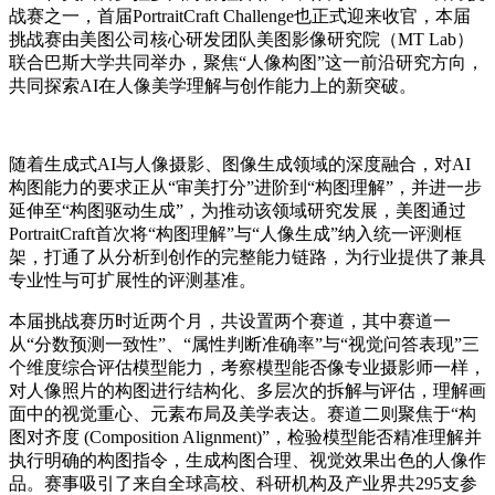
战赛之一，首届PortraitCraft Challenge也正式迎来收官，本届
挑战赛由美图公司核心研发团队美图影像研究院（MT Lab）
联合巴斯大学共同举办，聚焦“人像构图”这一前沿研究方向，
共同探索AI在人像美学理解与创作能力上的新突破。
随着生成式AI与人像摄影、图像生成领域的深度融合，对AI
构图能力的要求正从“审美打分”进阶到“构图理解”，并进一步
延伸至“构图驱动生成”，为推动该领域研究发展，美图通过
PortraitCraft首次将“构图理解”与“人像生成”纳入统一评测框
架，打通了从分析到创作的完整能力链路，为行业提供了兼具
专业性与可扩展性的评测基准。
本届挑战赛历时近两个月，共设置两个赛道，其中赛道一
从“分数预测一致性”、“属性判断准确率”与“视觉问答表现”三
个维度综合评估模型能力，考察模型能否像专业摄影师一样，
对人像照片的构图进行结构化、多层次的拆解与评估，理解画
面中的视觉重心、元素布局及美学表达。赛道二则聚焦于“构
图对齐度 (Composition Alignment)”，检验模型能否精准理解并
执行明确的构图指令，生成构图合理、视觉效果出色的人像作
品。赛事吸引了来自全球高校、科研机构及产业界共295支参