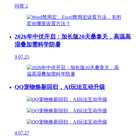
问答
2
2026年中伏开启：加长版20天桑拿天，高温高
湿叠加需科学防暑
9
07.25
QQ宠物焕新回归，AI玩法互动升级
4
07.27