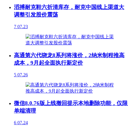
滔搏耐克鞋六折清库存，耐克中国线上渠道大
调整引发股价震荡
7
07.23
高通第六代骁龙8系列将涨价，2纳米制程推高
成本，9月起全面执行新定价
5
07.26
微信8.0.76版上线撤回提示本地删除功能，仅限
单端清理
6
07.24