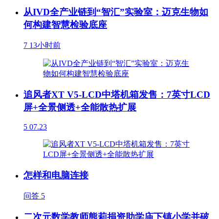
从IVD全产业链到“智汇”实验室：迈克生物如
何构建智慧检验底座
7
13小时前
追风者XT V5-LCD中塔机箱发售：7英寸LCD
屏+全景侧透+全能散热扩展
5
07.23
怎样和电脑连接
问答
5
二次元数学教师熊莉捐资助学庙下镇小学并破