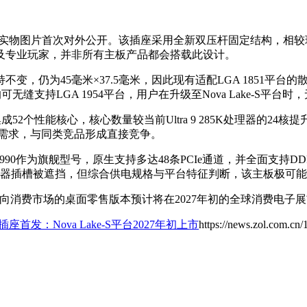
理器插座的实物图片首次对外公开。该插座采用全新双压杆固定结构，
及专业玩家，并非所有主板产品都会搭载此设计。
持不变，仍为45毫米×37.5毫米，因此现有适配LGA 1851
均可无缝支持LGA 1954平台，用户在升级至Nova Lake-S平
号最高集成52个性能核心，核心数量较当前Ultra 9 285K处理器
算需求，与同类竞品形成直接竞争。
其中Z990作为旗舰型号，原生支持多达48条PCIe通道，并全面支持
插槽被遮挡，但综合供电规格与平台特征判断，该主板极可能基于Z9
，而面向消费市场的桌面零售版本预计将在2027年初的全球消费电子
4插座首发：Nova Lake-S平台2027年初上市
https://news.zol.com.cn