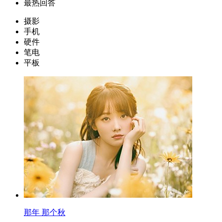
最热回答
摄影
手机
硬件
笔电
平板
那年 那个秋