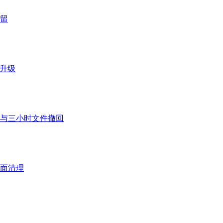
留
舰升级
与三小时文件撤回
界面清理