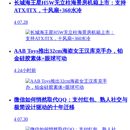
长城海王星H5W无立柱海景房机箱上市：支持
ATX/ITX，十风扇+360水冷
4
07.28
AAB Toys推出32cm海盗女王汉库克手办，铂
金硅胶素体+眼球可动
4
24小时前
微信如何悄然取代QQ：支付红包、熟人社交与
极简设计驱动的十年迁移
4
07.30