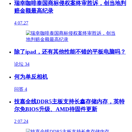
瑞幸咖啡泰国商标侵权案终审胜诉，创当地判
赔金额最高纪录
4
07.27
除了ipad，还有其他性能不错的平板电脑吗？
论坛
34
何为单反相机
问答
4
技嘉全线DDR5主板支持长鑫存储内存，英特
尔免BIOS升级、AMD待固件更新
2
07.24