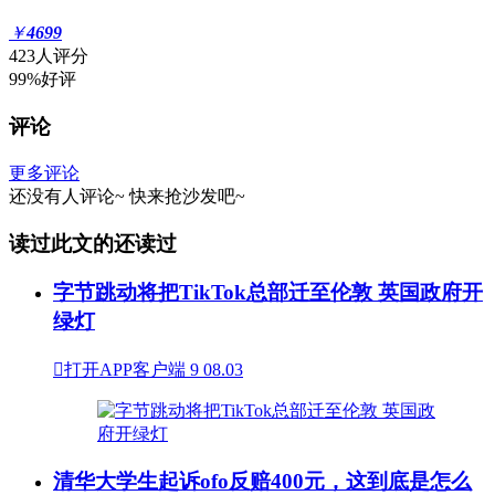
￥
4699
423人评分
99%好评
评论
更多评论
还没有人评论~
快来
抢沙发
吧~
读过此文的还读过
字节跳动将把TikTok总部迁至伦敦 英国政府开
绿灯

打开APP客户端
9
08.03
清华大学生起诉ofo反赔400元，这到底是怎么