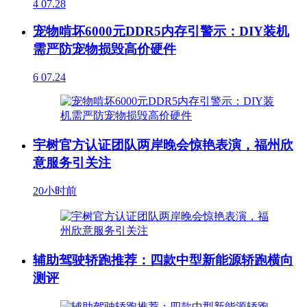
4
07.28
宠物啃坏6000元DDR5内存引警示：DIY装机
需严防宠物损毁高价硬件
6
07.24
宇树官方认证团队两岸晚会惊艳表演，福州欣
意服务引关注
20小时前
辅助驾驶轿跑推荐：四款中型新能源轿跑横向
测评