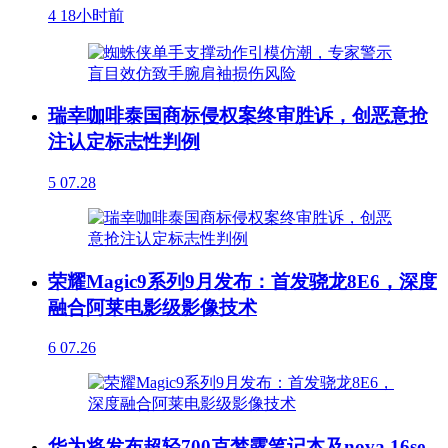
4
18小时前
瑞幸咖啡泰国商标侵权案终审胜诉，创恶意抢
注认定标志性判例
5
07.28
荣耀Magic9系列9月发布：首发骁龙8E6，深度
融合阿莱电影级影像技术
6
07.26
华为将发布超轻700克梦露笔记本及nova 16se