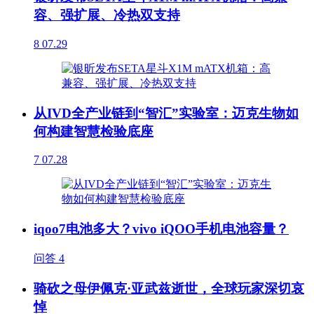
容、强扩展、冷热双支持
8
07.29
从IVD全产业链到“智汇”实验室：迈克生物如
何构建智慧检验底座
7
07.28
iqoo7电池多大？vivo iQOO手机电池容量？
问答
4
骑砍之母伊佩克·亚武兹逝世，全球玩家深切哀
悼