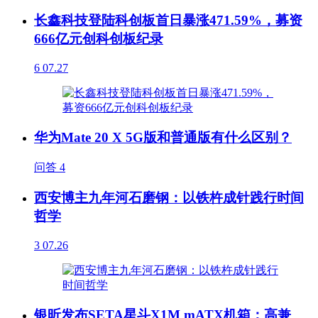
长鑫科技登陆科创板首日暴涨471.59%，募资
666亿元创科创板纪录
6
07.27
华为Mate 20 X 5G版和普通版有什么区别？
问答
4
西安博主九年河石磨钢：以铁杵成针践行时间
哲学
3
07.26
银昕发布SETA星斗X1M mATX机箱：高兼