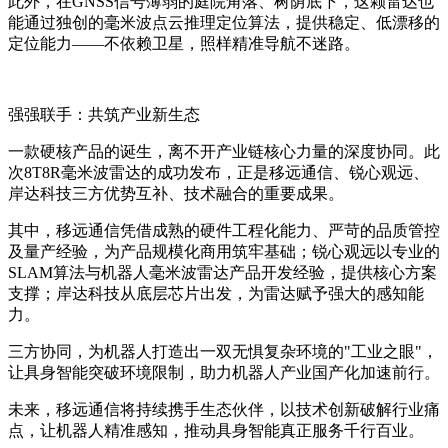
此外，在GNSS信号薄弱的庭院角落、树荫底下，这颗雷达也
能通过独创的毫米波点云推理定位算法，提供稳定、低漂移的
定位能力——不依赖卫星，照样精准导航不迷路。
强强联手：共筑产业新生态
一款硬核产品的诞生，离不开产业链核心力量的深度协同。此
次8T8R毫米波雷达的成功发布，正是移远通信、锐心观远、
岸达科技三方优势互补、技术融合的重要成果。
其中，移远通信凭借成熟的硬件工程化能力、严苛的品质管控
及量产经验，为产品规模化商用筑牢基础；锐心观远以专业的
SLAM算法与机器人毫米波雷达产品开发经验，提供核心方案
支撑；岸达科技从底层芯片出发，为雷达赋予强大的感知能
力。
三方协同，为机器人打造出一双无惧复杂环境的"工业之眼"，
让具身智能突破环境限制，助力机器人产业国产化加速前行。
未来，移远通信将持续携手生态伙伴，以技术创新破解行业痛
点，让机器人精准感知，推动具身智能真正服务千行百业。