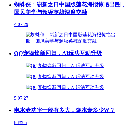
蜘蛛侠：崭新之日中国版莲花海报惊艳出圈，
国风美学与超级英雄深度交融
4
07.29
QQ宠物焕新回归，AI玩法互动升级
5
07.27
电水壶功率一般有多大，烧水壶多少W？
问答
5