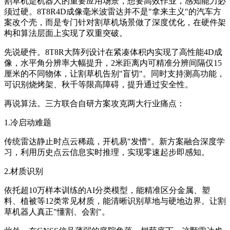
割草机是机器人的重要应用场景，想要高效作业，感知能力必
须过硬。8T8R4D成像毫米波雷达并不是"拿来主义"的汽车方
案改个壳，而是专门针对割草机场景做了深度优化，在硬件架
构和算法层面上实现了双重突破。
先说硬件。8T8R大阵列设计在紧凑体积内实现了高性能4D成
像，水平角分辨率大幅提升，2米距离内可精准分辨间隔仅15
厘米的不同物体，让割草机告别"盲切"。同时支持测高功能，
可识别烧烤架、秋千等限高障碍，提升通过安全性。
再说算法。三方联合自研方案攻克两大行业痛点：
1.冷启动难题
传统雷达静止时点云稀疏，开机易"发懵"。新方案融合深度学
习，利用历史点云信息实时推理，实现零速起步即感知。
2.材质识别
依托超10万样本训练的AI分类模型，能精准区分金属、塑
料、植被等12类常见材质，能清晰识别草地与硬地边界。让割
草机器人真正"懂割、会割"。