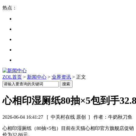
热点：
ZOL首页
>
新闻中心
>
业界资讯
> 正文
心相印湿厕纸80抽×5包到手32
2026-06-04 16:41:27
[ 中关村在线 原创 ]
作者：牛奶秋刀鱼
心相印湿厕纸（80抽×5包）目前在天猫心相印官方旗舰店促销，日
价为32.86元。