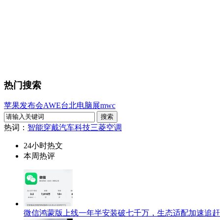
热门搜索
苹果发布会
AWE
台北电脑展
mwc
热词：
智能穿戴
汽车科技
三菱空调
24小时热文
本周热评
微信鸿蒙版上线一年半安装破七千万，生态适配加速追赶i