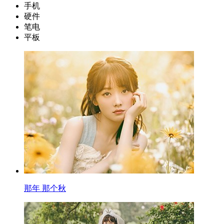
手机
硬件
笔电
平板
那年 那个秋