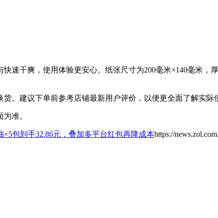
快速干爽，使用体验更安心。纸张尺寸为200毫米×140毫米
换货。建议下单前参考店铺最新用户评价，以便更全面了解实际
面为准。
抽×5包到手32.86元，叠加多平台红包再降成本
https://news.zol.co