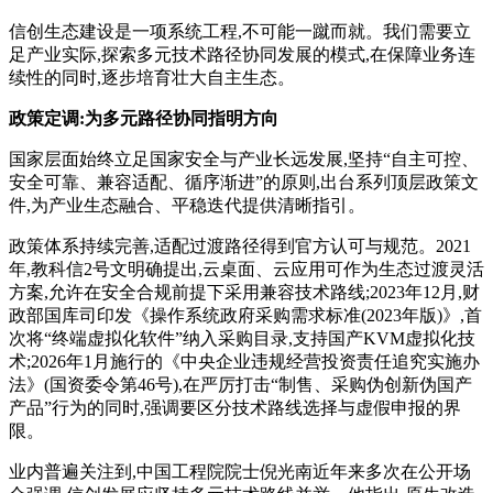
信创生态建设是一项系统工程,不可能一蹴而就。我们需要立
足产业实际,探索多元技术路径协同发展的模式,在保障业务连
续性的同时,逐步培育壮大自主生态。
政策定调:为多元路径协同指明方向
国家层面始终立足国家安全与产业长远发展,坚持“自主可控、
安全可靠、兼容适配、循序渐进”的原则,出台系列顶层政策文
件,为产业生态融合、平稳迭代提供清晰指引。
政策体系持续完善,适配过渡路径得到官方认可与规范。2021
年,教科信2号文明确提出,云桌面、云应用可作为生态过渡灵活
方案,允许在安全合规前提下采用兼容技术路线;2023年12月,财
政部国库司印发《操作系统政府采购需求标准(2023年版)》,首
次将“终端虚拟化软件”纳入采购目录,支持国产KVM虚拟化技
术;2026年1月施行的《中央企业违规经营投资责任追究实施办
法》(国资委令第46号),在严厉打击“制售、采购伪创新伪国产
产品”行为的同时,强调要区分技术路线选择与虚假申报的界
限。
业内普遍关注到,中国工程院院士倪光南近年来多次在公开场