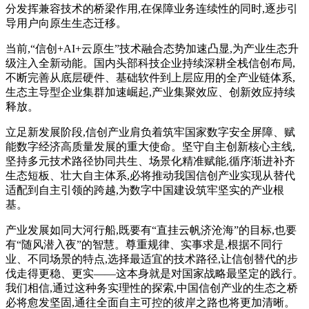
分发挥兼容技术的桥梁作用,在保障业务连续性的同时,逐步引
导用户向原生生态迁移。
当前,“信创+AI+云原生”技术融合态势加速凸显,为产业生态升
级注入全新动能。国内头部科技企业持续深耕全栈信创布局,
不断完善从底层硬件、基础软件到上层应用的全产业链体系,
生态主导型企业集群加速崛起,产业集聚效应、创新效应持续
释放。
立足新发展阶段,信创产业肩负着筑牢国家数字安全屏障、赋
能数字经济高质量发展的重大使命。坚守自主创新核心主线,
坚持多元技术路径协同共生、场景化精准赋能,循序渐进补齐
生态短板、壮大自主体系,必将推动我国信创产业实现从替代
适配到自主引领的跨越,为数字中国建设筑牢坚实的产业根
基。
产业发展如同大河行船,既要有“直挂云帆济沧海”的目标,也要
有“随风潜入夜”的智慧。尊重规律、实事求是,根据不同行
业、不同场景的特点,选择最适宜的技术路径,让信创替代的步
伐走得更稳、更实——这本身就是对国家战略最坚定的践行。
我们相信,通过这种务实理性的探索,中国信创产业的生态之桥
必将愈发坚固,通往全面自主可控的彼岸之路也将更加清晰。