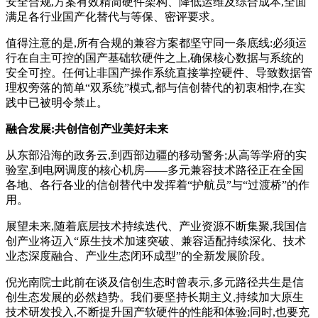
安全合规,方案有效精简硬件架构、降低运维及综合成本,全面
满足各行业国产化替代与等保、密评要求。
值得注意的是,所有合规的兼容方案都坚守同一条底线:必须运
行在自主可控的国产基础软硬件之上,确保核心数据与系统的
安全可控。任何让非国产操作系统直接掌控硬件、导致数据管
理权旁落的简单“双系统”模式,都与信创替代的初衷相悖,在实
践中已被明令禁止。
融合发展:共创信创产业美好未来
从东部沿海的政务云,到西部边疆的移动警务;从高等学府的实
验室,到电网调度的核心机房——多元兼容技术路径正在全国
各地、各行各业的信创替代中发挥着“护航员”与“过渡桥”的作
用。
展望未来,随着底层技术持续迭代、产业资源不断集聚,我国信
创产业将迈入“原生技术加速突破、兼容适配持续深化、技术
业态深度融合、产业生态闭环成型”的全新发展阶段。
倪光南院士此前在谈及信创生态时曾表示,多元路径共生是信
创生态发展的必然趋势。我们要坚持长期主义,持续加大原生
技术研发投入,不断提升国产软硬件的性能和体验;同时,也要充