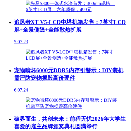
追风者XT V5-LCD中塔机箱发售：7英寸LCD
屏+全景侧透+全能散热扩展
5
07.23
宠物啃坏6000元DDR5内存引警示：DIY装机
需严防宠物损毁高价硬件
6
07.24
破界而生，共创未来：前程无忧2026年大学生
喜爱的雇主品牌颁奖典礼圆满举行