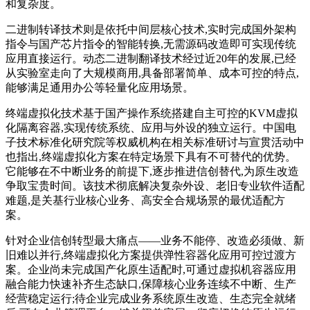
和复杂度。
二进制转译技术则是依托中间层核心技术,实时完成国外架构
指令与国产芯片指令的智能转换,无需源码改造即可实现传统
应用直接运行。动态二进制翻译技术经过近20年的发展,已经
从实验室走向了大规模商用,具备部署简单、成本可控的特点,
能够满足通用办公等轻量化应用场景。
终端虚拟化技术基于国产操作系统搭建自主可控的KVM虚拟
化隔离容器,实现传统系统、应用与外设的独立运行。中国电
子技术标准化研究院等权威机构在相关标准研讨与宣贯活动中
也指出,终端虚拟化方案在特定场景下具有不可替代的优势。
它能够在不中断业务的前提下,逐步推进信创替代,为原生改造
争取宝贵时间。该技术彻底解决复杂外设、老旧专业软件适配
难题,是关基行业核心业务、高安全合规场景的最优适配方
案。
针对企业信创转型最大痛点——业务不能停、改造必须做、新
旧难以并行,终端虚拟化方案提供弹性容器化应用可控过渡方
案。企业尚未完成国产化原生适配时,可通过虚拟机容器应用
融合能力快速补齐生态缺口,保障核心业务连续不中断、生产
经营稳定运行;待企业完成业务系统原生改造、生态完全就绪