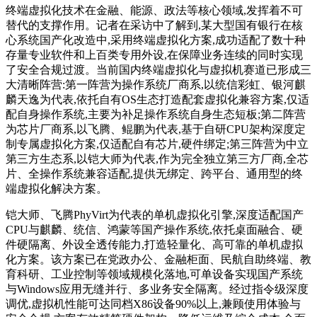
终端虚拟化技术在金融、能源、政法等核心领域,发挥着不可
替代的支撑作用。记者在采访中了解到,某大型国有银行在核
心系统国产化改造中,采用终端虚拟化方案,成功适配了数十种
存量专业软件和上百类专用外设,在保障业务连续的同时实现
了安全合规过渡。当前国内终端虚拟化与虚拟机赛道已形成三
大清晰阵营:第一阵营为操作系统厂商系,以统信彩虹、银河麒
麟天逸为代表,依托自有OS生态打造配套虚拟化兼容方案,仅适
配自身操作系统,主要为补足操作系统自身生态短板;第二阵营
为芯片厂商系,以飞腾、鲲鹏为代表,基于自研CPU架构深度定
制专属虚拟化方案,仅适配自有芯片,硬件绑定;第三阵营为中立
第三方生态系,以铠大师为代表,作为完全独立第三方厂商,全芯
片、全操作系统兼容适配,提供无绑定、跨平台、通用型的终
端虚拟化解决方案。
铠大师、飞腾PhyVirt为代表的单机虚拟化引擎,深度适配国产
CPU与麒麟、统信、鸿蒙等国产操作系统,依托桌面融合、硬
件硬隔离、外设全透传能力,打造轻量化、高可靠的单机虚拟
化方案。该方案已在党政办公、金融柜面、民航自助终端、教
育科研、工业控制等领域规模化落地,可单设备实现国产系统
与Windows应用无缝并行、多业务安全隔离。经过指令级深度
调优,虚拟机性能可达同档X86设备90%以上,兼顾使用体验与