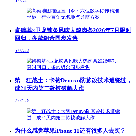
6
07.21
肯德基×卫龙辣条风味大鸡肉条2026年7月限时
回归，多款组合同步发售
5
07.22
第一狂战士：卡赞Denuvo防篡改技术遭绕过，
成21天内第二款被破解大作
2
07.26
为什么感觉苹果iPhone 11还有很多人去买？