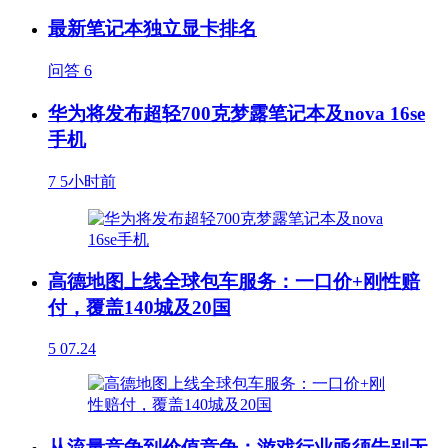
最新笔记本独立显卡排名
问答
6
华为将发布超轻700克梦露笔记本及nova 16se
手机
7
5小时前
高德地图上线全球包车服务：一口价+刚性赔
付，覆盖140城及20国
5
07.24
从流量竞争到价值竞争：游戏行业亟须告别无