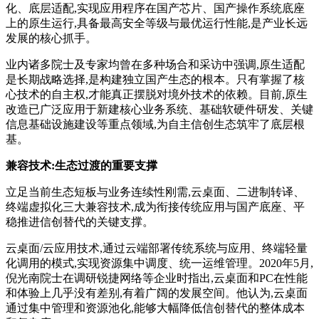
化、底层适配,实现应用程序在国产芯片、国产操作系统底座
上的原生运行,具备最高安全等级与最优运行性能,是产业长远
发展的核心抓手。
业内诸多院士及专家均曾在多种场合和采访中强调,原生适配
是长期战略选择,是构建独立国产生态的根本。只有掌握了核
心技术的自主权,才能真正摆脱对境外技术的依赖。目前,原生
改造已广泛应用于新建核心业务系统、基础软硬件研发、关键
信息基础设施建设等重点领域,为自主信创生态筑牢了底层根
基。
兼容技术:生态过渡的重要支撑
立足当前生态短板与业务连续性刚需,云桌面、二进制转译、
终端虚拟化三大兼容技术,成为衔接传统应用与国产底座、平
稳推进信创替代的关键支撑。
云桌面/云应用技术,通过云端部署传统系统与应用、终端轻量
化调用的模式,实现资源集中调度、统一运维管理。2020年5月,
倪光南院士在调研锐捷网络等企业时指出,云桌面和PC在性能
和体验上几乎没有差别,有着广阔的发展空间。他认为,云桌面
通过集中管理和资源池化,能够大幅降低信创替代的整体成本