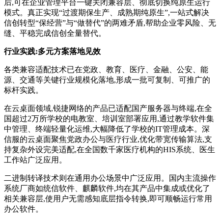
后,可在企业管理平台一键关闭兼容层、彻底切换纯原生运行
模式。真正实现“过渡期保生产、成熟期纯原生”,一站式解决
信创转型“保经营”与“做替代”的两难矛盾,帮助企业零风险、无
缝、平稳完成信创全量替代。
行业实践:多元方案落地见效
各类兼容适配技术已在党政、教育、医疗、金融、公安、能
源、交通等关键行业规模化落地,形成一批可复制、可推广的
标杆实践。
在云桌面领域,锐捷网络的产品已适配国产服务器与终端,在全
国超过2万所学校的电教室、培训室部署应用,通过教学软件集
中管理、终端轻量化运维,大幅降低了学校的IT管理成本。深
信服的云桌面聚焦党政办公与医疗行业,优化带宽传输算法,支
持复杂外设完美适配,在全国数千家医疗机构的HIS系统、医生
工作站广泛应用。
二进制转译技术则在通用办公场景中广泛应用。国内主流操作
系统厂商如统信软件、麒麟软件,均在其产品中集成或优化了
相关兼容层,使用户无需感知底层指令转换,即可顺畅运行常用
办公软件。