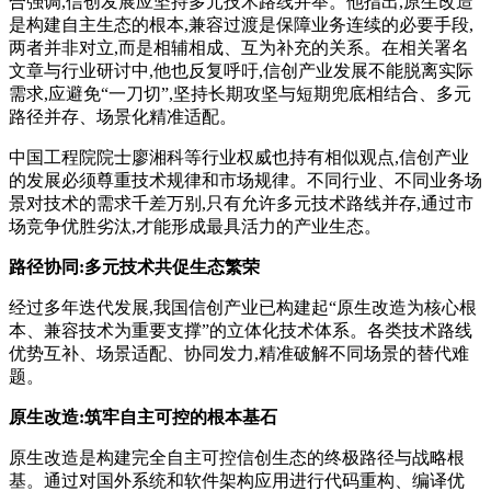
合强调,信创发展应坚持多元技术路线并举。他指出,原生改造
是构建自主生态的根本,兼容过渡是保障业务连续的必要手段,
两者并非对立,而是相辅相成、互为补充的关系。在相关署名
文章与行业研讨中,他也反复呼吁,信创产业发展不能脱离实际
需求,应避免“一刀切”,坚持长期攻坚与短期兜底相结合、多元
路径并存、场景化精准适配。
中国工程院院士廖湘科等行业权威也持有相似观点,信创产业
的发展必须尊重技术规律和市场规律。不同行业、不同业务场
景对技术的需求千差万别,只有允许多元技术路线并存,通过市
场竞争优胜劣汰,才能形成最具活力的产业生态。
路径协同:多元技术共促生态繁荣
经过多年迭代发展,我国信创产业已构建起“原生改造为核心根
本、兼容技术为重要支撑”的立体化技术体系。各类技术路线
优势互补、场景适配、协同发力,精准破解不同场景的替代难
题。
原生改造:筑牢自主可控的根本基石
原生改造是构建完全自主可控信创生态的终极路径与战略根
基。通过对国外系统和软件架构应用进行代码重构、编译优