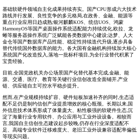
基础软硬件领域自主化成果持续夯实。国产CPU形成六大技术
路线并行发展、良性竞争的多元格局,在政务、金融、能源等
重点行业应用日趋成熟;银河麒麟KOS、统信UOS、鸿蒙
HarmonyOS等国产桌面操作系统适配能力持续优化,欧拉、龙
蜥等服务器操作系统广泛赋能各类数据中心建设;达梦、人大
金仓等国产数据库产品性能、稳定性持续迭代升级,逐步具备
替代传统国外数据库的能力。各大国有金融机构持续加大核心
系统国产化改造投入,落地一批标杆项目,为全行业替代积累了
宝贵经验。
目前,全国党政机关办公场景国产化替代基本完成,金融、能
源、交通、医疗、教育等关键行业信创改造全面铺开,产业
链、供应链自主可控水平稳步提升。
然而,在产业规模持续扩容、硬件短板加速补齐的同时,生态适
配不足仍是制约信创产业提质增效的核心瓶颈。长期以来,国
外信息技术体系形成了体量庞大、粘性极强的软硬件生态,沉
淀了海量行业专用软件、办公应用与工业外设设备。相较而
言,我国自主信创生态建设起步较晚,仍存在行业深度适配不
足、高端专业软件迁移难度大、老旧工业外设兼容适配率偏低
等现实问题。