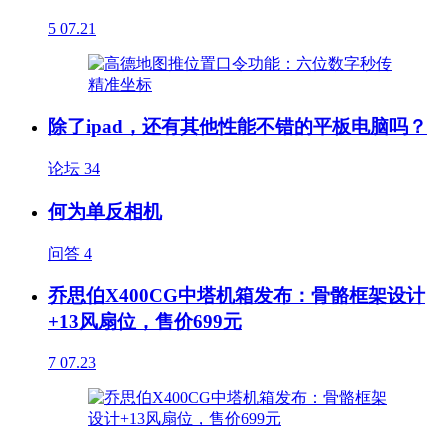
5
07.21
除了ipad，还有其他性能不错的平板电脑吗？
论坛
34
何为单反相机
问答
4
乔思伯X400CG中塔机箱发布：骨骼框架设计
+13风扇位，售价699元
7
07.23