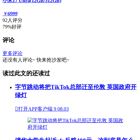
小米17 Ultra(12GB/512GB)
￥
6999
92人评分
79%好评
评论
更多评论
还没有人评论~
快来
抢沙发
吧~
读过此文的还读过
字节跳动将把TikTok总部迁至伦敦 英国政府开
绿灯

打开APP客户端
9
08.03