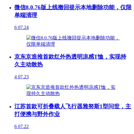
微信8.0.76版上线撤回提示本地删除功能，仅限
单端清理
6
07.24
京东京造推首款红外热透明凉感T恤，实现持
久主动散热
4
07.23
江苏首款可折叠载人飞行器雅努斯1型问世，主
打便携与野外作业
6
07.22