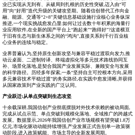
业已实现从无到有、从破局到扎根的历史性突破,迈入由“可
用”向“好用”迭代升级的关键攻坚期。随着信创替代工作向金
融、能源、交通等“2+8”关键信息基础设施行业核心业务纵深
推进,一个现实挑战愈发凸显:如何让过去数十年积累的海量行
业应用软件,在全新的国产平台上“跑起来”“跑得好”?这道横亘
于旧有生态与新生体系之间的“鸿沟”,直接关系到千行百业核
心业务的连续与稳定。
业界普遍认为,坚持原生创新攻坚与兼容平稳过渡双向发力,推
动云桌面、二进制转译、终端虚拟化等多元技术路线协同互
补、场景化落地,是契合我国产业发展实际、兼顾安全与发展
的科学路径。历经多年探索,一条“坚持自主可控根本方向,采用
多元兼容技术平稳过渡”的务实路径,在实践中愈发清晰,并获得
从国家政策到产业实践的广泛认同。
产业跃迁:从单点突破到生态攻坚
十余载深耕,我国信创产业彻底摆脱对外技术依赖的被动局面,
完成从试点示范、单点突破到规模化落地、全域推广的跨越式
发展。数据显示,2026年我国信创产业市场规模有望突破1.8万
亿元,市场化驱动动能持续增强,产业发展正式告别单一政策驱
动阶段,进入政策赋能、市场主导的全新发展周期。