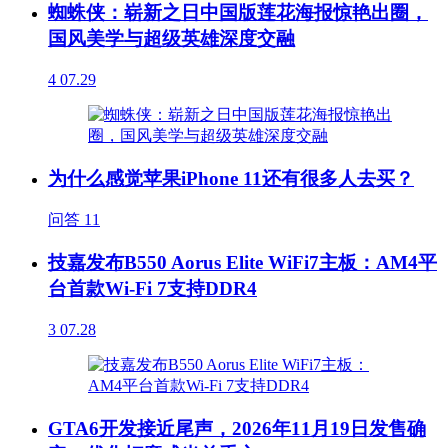
蜘蛛侠：崭新之日中国版莲花海报惊艳出圈，
国风美学与超级英雄深度交融
4
07.29
为什么感觉苹果iPhone 11还有很多人去买？
问答
11
技嘉发布B550 Aorus Elite WiFi7主板：AM4平
台首款Wi-Fi 7支持DDR4
3
07.28
GTA6开发接近尾声，2026年11月19日发售确