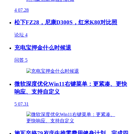
4
07.28
松下FZ28，尼康D300S，红米K80对比照
论坛
4
充电宝押金什么时候退
问答
5
微软深度优化Win11右键菜单：更紧凑、更快
响应、支持自定义
5
07.31
施瓦辛格79岁庆生推零费用健身计划，完成四