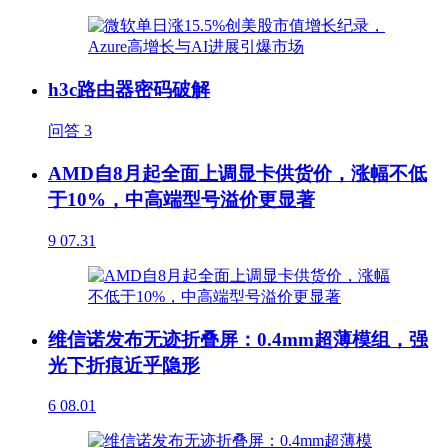
h3c路由器密码破解
问答
3
AMD自8月起全面上调显卡供货价，涨幅不低
于10%，中高端型号溢价更显著
9
07.31
维信诺发布无迹折叠屏：0.4mm超薄模组，强
光下折痕近乎隐形
6
08.01