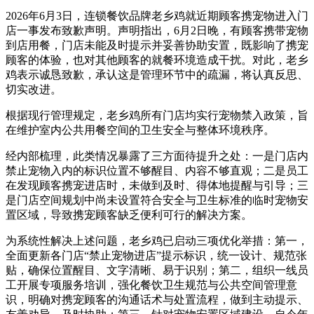
2026年6月3日，连锁餐饮品牌老乡鸡就近期顾客携宠物进入门
店一事发布致歉声明。声明指出，6月2日晚，有顾客携带宠物
到店用餐，门店未能及时提示并妥善协助安置，既影响了携宠
顾客的体验，也对其他顾客的就餐环境造成干扰。对此，老乡
鸡表示诚恳致歉，承认这是管理环节中的疏漏，将认真反思、
切实改进。
根据现行管理规定，老乡鸡所有门店均实行宠物禁入政策，旨
在维护室内公共用餐空间的卫生安全与整体环境秩序。
经内部梳理，此类情况暴露了三方面待提升之处：一是门店内
禁止宠物入内的标识位置不够醒目、内容不够直观；二是员工
在发现顾客携宠进店时，未做到及时、得体地提醒与引导；三
是门店空间规划中尚未设置符合安全与卫生标准的临时宠物安
置区域，导致携宠顾客缺乏便利可行的解决方案。
为系统性解决上述问题，老乡鸡已启动三项优化举措：第一，
全面更新各门店“禁止宠物进店”提示标识，统一设计、规范张
贴，确保位置醒目、文字清晰、易于识别；第二，组织一线员
工开展专项服务培训，强化餐饮卫生规范与公共空间管理意
识，明确对携宠顾客的沟通话术与处置流程，做到主动提示、