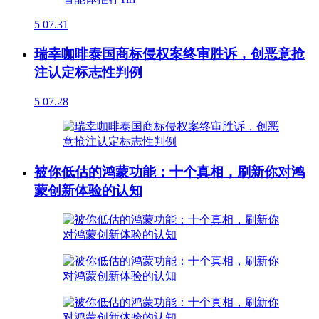
5
07.31
瑞幸咖啡泰国商标侵权案终审胜诉，创恶意抢
注认定标志性判例
5
07.28
被你低估的鸿蒙功能：十个真相，刷新你对鸿
蒙创新体验的认知