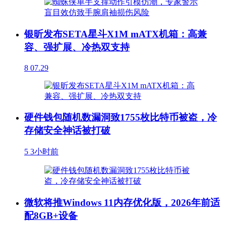
银昕发布SETA星斗X1M mATX机箱：高兼
容、强扩展、冷热双支持
8
07.29
硬件钱包随机数漏洞致1755枚比特币被盗，冷
存储安全神话被打破
5
3小时前
微软将推Windows 11内存优化版，2026年前适
配8GB+设备