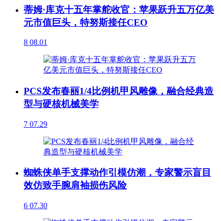
蒂姆·库克十五年掌舵收官：苹果跃升五万亿美
元市值巨头，特努斯接任CEO
8
08.01
PCS发布春丽1/4比例机甲风雕像，融合经典造
型与硬核机械美学
7
07.29
蜘蛛侠单手支撑动作引模仿潮，专家警示盲目
效仿致手腕肩袖损伤风险
6
07.30