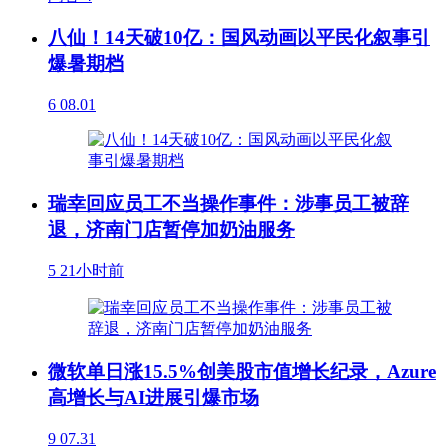
八仙！14天破10亿：国风动画以平民化叙事引
爆暑期档
6
08.01
瑞幸回应员工不当操作事件：涉事员工被辞
退，济南门店暂停加奶油服务
5
21小时前
微软单日涨15.5%创美股市值增长纪录，Azure
高增长与AI进展引爆市场
9
07.31