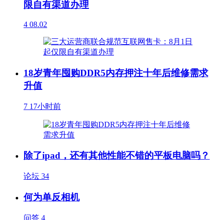
限自有渠道办理
4
08.02
18岁青年囤购DDR5内存押注十年后维修需求
升值
7
17小时前
除了ipad，还有其他性能不错的平板电脑吗？
论坛
34
何为单反相机
问答
4