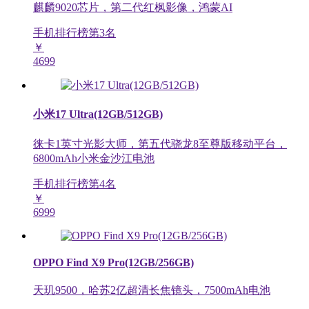
麒麟9020芯片，第二代红枫影像，鸿蒙AI
手机排行榜第
3
名
￥
4699
小米17 Ultra(12GB/512GB)
徕卡1英寸光影大师，第五代骁龙8至尊版移动平台，
6800mAh小米金沙江电池
手机排行榜第
4
名
￥
6999
OPPO Find X9 Pro(12GB/256GB)
天玑9500，哈苏2亿超清长焦镜头，7500mAh电池