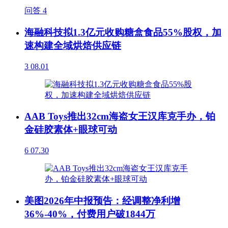
问答
4
海融科技拟1.3亿元收购糖盒食品55%股权，加
速构建全域烘焙供应链
3
08.01
AAB Toys推出32cm海盗女王汉库克手办，铂
金硅胶素体+眼球可动
6
07.30
美图2026年中报预告：经调整净利增
36%-40%，付费用户破1844万