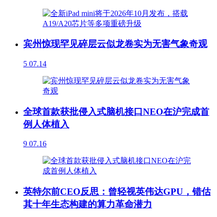
宾州惊现罕见碎层云似龙卷实为无害气象奇观
5
07.14
全球首款获批侵入式脑机接口NEO在沪完成首
例人体植入
9
07.16
英特尔前CEO反思：曾轻视英伟达GPU，错估
其十年生态构建的算力革命潜力