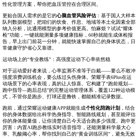
性化管理方案，帮你把血压管控在合理区间。
更贴合国人需求的是它的
心脑血管风险评估
：基于国人大样本
队列数据模型，把咱们的饮食、作息、地域等本土化因素全部
纳入分析，比通用模型的参考价值更高。怕麻烦？试试“耀体
检”功能，一键就能测量多项健康指标，60秒就能生成体检报
告，早上出门前花一分钟，就能快速掌握自己的身体状态，日
常健康守护省心又靠谱。
运动场上的“专业教练”：高强度运动下心率依然稳
对于运动爱好者来说，心率监测不准等于白戴——要么不敢冲
强度浪费训练机会，要么练过头伤身体。荣耀手表6Plus在运
动场景下的心率表现，真的让人惊喜。它构建了“跑前规划—
跑中指导—跑后总结”的完整运动管理体系，覆盖122种运动模
式，不管你是跑步、打球还是撸铁，都能精准记录数据。
跑前，通过荣耀运动健康APP就能生成
个性化陪跑计划
，结合
你的身体数据给出科学热身指导、智能路线规划，甚至能评估
你的身体能量值，让你清楚自己今天适合跑多少强度。跑中更
厉害：内置AI跑步教练实时语音指导，还能测量科学最大心
率、乳酸阈心率，帮你找到自己的“黄金训练区间”，避免无效