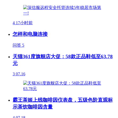
4
17小时前
怎样和电脑连接
问答
5
天猫361度旗舰店大促：58款正品鞋低至63.78
元
3
07.16
霸王茶姬上线咖啡因仪表盘，五级色阶直观标
示茶饮咖啡因含量
4
07.18