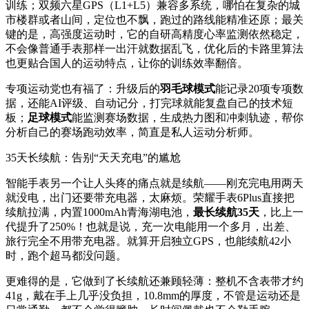
训练；双频六星GPS（L1+L5）兼容多系统，哪怕在复杂的城
市楼群或者山间，定位也不飘，跑过的路线能精准还原；最关
键的是，高强度运动时，它的自研高精度心率监测依然稳定，
不会像普通手表那样一出汗就数据乱飞，优化后的卡路里算法
也更贴合国人的运动特点，让你的训练效率翻倍。
专项运动党也有福了：升级后的
羽毛球模式
能记录20项专项数
据，还能AI评级、自动记分，打完球就能复盘自己的技术短
板；
足球模式
能监测赛场数据，生成热力图和冲刺轨迹，帮你
分析自己的赛场跑动效率，简直是私人运动分析师。
35天长续航：告别“天天充电”的尴尬
智能手表另一个让人头疼的痛点就是续航——刚充完电用两天
就没电，出门还要带充电器，太麻烦。荣耀手表6Plus直接把
续航拉满，内置1000mAh青海湖电池，
最长续航35天
，比上一
代提升了250%！也就是说，充一次电能用一个多月，出差、
旅行完全不用带充电器。就算开启独立GPS，也能续航42小
时，跑个超马都没问题。
更难得的是，它做到了长续航还兼顾轻薄：整机不含表带才约
41g，戴在手上几乎没负担，10.8mm的厚度，不管是运动还是