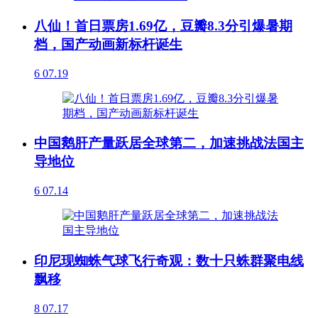
八仙！首日票房1.69亿，豆瓣8.3分引爆暑期
档，国产动画新标杆诞生
6
07.19
中国鹅肝产量跃居全球第二，加速挑战法国主
导地位
6
07.14
印尼现蜘蛛气球飞行奇观：数十只蛛群聚电线
飘移
8
07.17