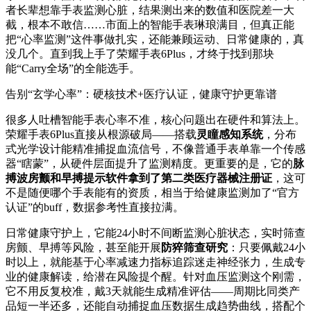
者长辈想靠手表监测心脏，结果测出来的数值和医院差一大
截，根本不敢信……市面上的智能手表琳琅满目，但真正能
把“心率监测”这件事做扎实，还能兼顾运动、日常健康的，真
没几个。直到我上手了荣耀手表6Plus，才终于找到那块
能“Carry全场”的全能选手。
告别“玄学心率”：硬核技术+医疗认证，健康守护更靠谱
很多人吐槽智能手表心率不准，核心问题出在硬件和算法上。
荣耀手表6Plus直接从根源破局——搭载
灵瞳感知系统
，分布
式光学设计能精准捕捉血流信号，不像普通手表单靠一个传感
器“瞎蒙”，从硬件层面提升了监测精度。更重要的是，它的
脉
搏波房颤和早搏提示软件拿到了第二类医疗器械注册证
，这可
不是随便哪个手表能有的资质，相当于给健康监测加了“官方
认证”的buff，数据参考性直接拉满。
日常健康守护上，它能24小时不间断监测心脏状态，实时筛查
房颤、早搏等风险，甚至能开展
防猝筛查研究
：只要佩戴24小
时以上，就能基于心率减速力指标追踪迷走神经张力，生成专
业的健康解读，给潜在风险提个醒。针对血压监测这个刚需，
它不用反复校准，戴3天就能生成精准评估——周期比同类产
品短一半还多，还能自动捕捉血压数据生成趋势曲线，搭配个