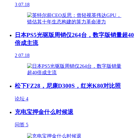
3
07.18
日本PS5光驱版周销仅264台，数字版销量超40
倍成主流
2
07.18
松下FZ28，尼康D300S，红米K80对比照
论坛
4
充电宝押金什么时候退
问答
5