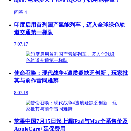
问答
4
印度启用首列国产氢能列车，迈入全球绿色轨
道交通第一梯队
7
07.17
使命召唤：现代战争4遭质疑缺乏创新，玩家批
其与前作雷同难辨
8
07.18
苹果中国7月15日起上调iPad与Mac全系售价及
AppleCare+延保费用