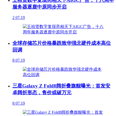
王祖贤数字复现亮相天下AIGC广告，十八周年
服务器逐鹿中原同步开启
2
07.19
全球存储芯片价格暴跌致华强北硬件成本高位
回调
8
07.19
三星Galaxy Z Fold8阔折叠旗舰曝光：首发安
卓阔折形态，售价或破万元
8
07.19