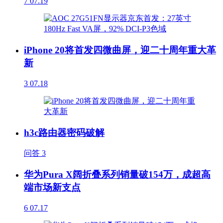
7
07.19
iPhone 20将首发四微曲屏，迎二十周年重大革
新
3
07.18
h3c路由器密码破解
问答
3
华为Pura X阔折叠系列销量破154万，成超高
端市场新支点
6
07.17