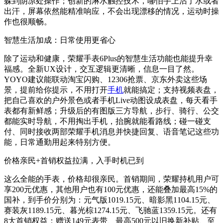
躲到阴凉处操作；创新的淋水触控技术，哪怕手上沾了水或者
出汗，屏幕依然能精准响应，不会出现漂移的情况，运动时操
作也很顺畅。
智慧生活加成：日常使用更省心
除了运动和健康，荣耀手表6Plus的智慧生活功能也能提升幸
福感。全新UX设计，交互逻辑更清晰，信息一目了然。
YOYO建议能联动淘宝闪购、12306抢票、京东外卖这些场
景，提前给你提示，不用打开
手机
就能搞定；支持视频表盘，
把自己喜欢的户外景色或者手机Live动图设成表盘，每天看手
表都有新鲜感；升级后的有图版三方导航，步行、骑行、公交
都能实时导航，不用掏出手机，抬腕就能看路线；碰一碰支
付、同时接收两部荣耀手机消息并快捷回复、语音笔记这些功
能，日常通勤用起来特别方便。
价格亲民+首销权益拉满，入手时机已到
这么全能的手表，价格却很亲民。首销期间，荣耀持机用户可
享200元优惠，其他用户也有100元优惠，还能叠加最高15%的
国补，到手价分别为：元气版1019.15元、暗影黑1104.15元、
赛装灰1189.15元、暮光棕1274.15元、飞驰蓝1359.15元。还有
8大首销权益：赠送149元表带、最高500元以旧换新补贴、至