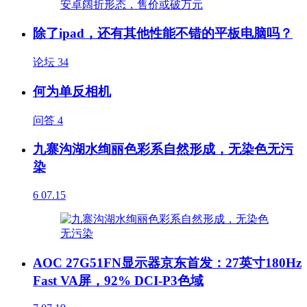
除了ipad，还有其他性能不错的平板电脑吗？
论坛
34
何为单反相机
问答
4
九寨沟湖水绚丽色彩系自然形成，无染色无污
染
6
07.15
AOC 27G51FN显示器京东首发：27英寸180Hz
Fast VA屏，92% DCI-P3色域