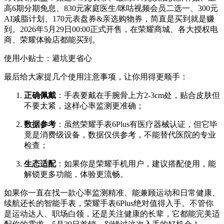
高6期分期免息、830元家庭医生/咪咕视频会员二选一、300元
AI减脂计划、170元表盘券&亲选购物券，简直是买到就是赚
到。2026年5月29日00:00正式开售，在荣耀商城、各大授权电
商、荣耀体验店都能买到。
使用小贴士：避坑更省心
最后给大家提几个使用注意事项，让你用得更顺手：
正确佩戴
：手表要戴在手腕骨上方2-3cm处，贴合皮肤但
不要太紧，这样心率监测更准确；
数据参考
：虽然荣耀手表6Plus有医疗器械认证，但它毕
竟是消费级设备，数据仅供参考，不能替代医院的专业
检查；
生态适配
：如果你是荣耀手机用户，建议搭配使用，能
解锁更多功能，体验更流畅。
如果你一直在找一款心率监测精准、能兼顾运动和日常健康、
续航还长的智能手表，荣耀手表6Plus绝对值得入手。不管你
是运动达人、职场白领，还是关注健康的长辈，它都能完美适