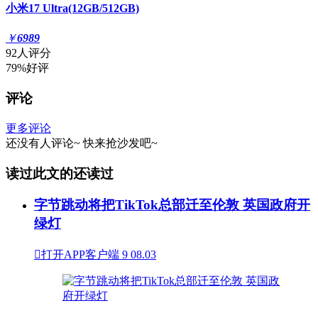
小米17 Ultra(12GB/512GB)
￥
6989
92人评分
79%好评
评论
更多评论
还没有人评论~
快来
抢沙发
吧~
读过此文的还读过
字节跳动将把TikTok总部迁至伦敦 英国政府开
绿灯

打开APP客户端
9
08.03