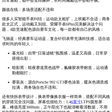
日常通勤，都不会觉得臃肿，长时间佩戴也不会勒手腕。
颜值在线：多场景适配不违和
很多人买智能手表纠结：运动款太粗犷，上班戴不合适；商务
款太正式，运动戴又别扭。荣耀手表6Plus完美解决这个问
题，4款竞速配色源自赛车文化，每一款都有自己的风格：
飞驰蓝：经典赛车运动蓝，复合针织表带充满科技感，适合追
求时尚的年轻人；
暮光棕：自带“日落滤镜”氛围感，温柔又高级，日常穿
搭很出彩；
暗影黑：暗夜赛道黑色战甲，氟橡胶表带耐造，运动通
勤都能打；
赛装灰：源自Porsche 992 GT3赛色涂装，暖灰色调质感
拉满，商务场合也不违和。
还有快拆表带设计，换表带像换衣服一样简单，搭配不同风格
的穿搭完全没问题。屏幕也很给力：1.4
6英寸
LTPS圆形屏
幕，峰值亮度3000nits，正午阳光下也能清晰看清数据，不用