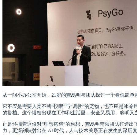
从一间小办公室开始，21岁的龚易明与团队探讨一个看似简单却
它不应是需要人类不断“投喂”与“调教”的宠物，也不应是冰
的搭档。这个搭档出现在工作和生活里，安全又易用、聪明又
正是怀揣着这份对“理想搭档”的构想，龚易明带领团队打造出了
力，更深刻映射出在 AI 时代，人与技术关系正在发生的深层