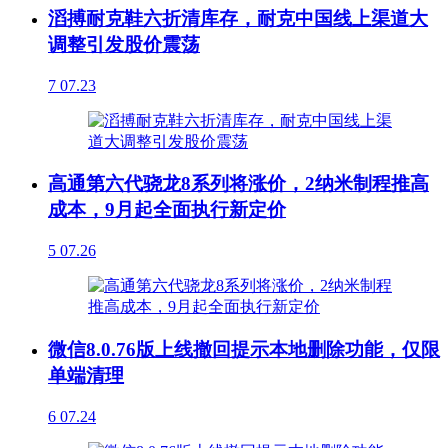
滔搏耐克鞋六折清库存，耐克中国线上渠道大
调整引发股价震荡
7
07.23
高通第六代骁龙8系列将涨价，2纳米制程推高
成本，9月起全面执行新定价
5
07.26
微信8.0.76版上线撤回提示本地删除功能，仅限
单端清理
6
07.24