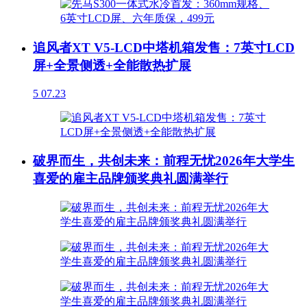
追风者XT V5-LCD中塔机箱发售：7英寸LCD
屏+全景侧透+全能散热扩展
5
07.23
破界而生，共创未来：前程无忧2026年大学生
喜爱的雇主品牌颁奖典礼圆满举行