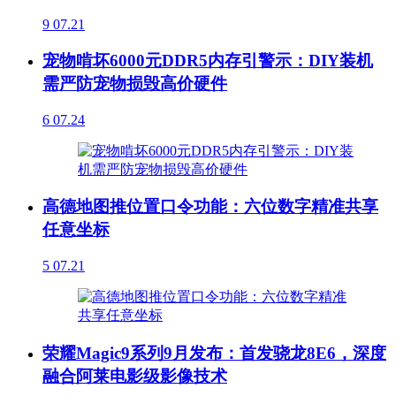
9
07.21
宠物啃坏6000元DDR5内存引警示：DIY装机
需严防宠物损毁高价硬件
6
07.24
高德地图推位置口令功能：六位数字精准共享
任意坐标
5
07.21
荣耀Magic9系列9月发布：首发骁龙8E6，深度
融合阿莱电影级影像技术