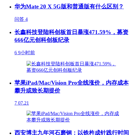
华为Mate 20 X 5G版和普通版有什么区别？
问答
4
长鑫科技登陆科创板首日暴涨471.59%，募资
666亿元创科创板纪录
6
9小时前
苹果iPad/Mac/Vision Pro全线涨价，内存成本
攀升或致长期提价
7
07.21
西安博主九年河石磨钢：以铁杵成针践行时间