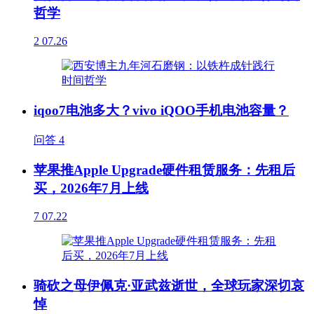
哲学
2
07.26
iqoo7电池多大？vivo iQOO手机电池容量？
问答
4
苹果推Apple Upgrade硬件租赁服务：先租后
买，2026年7月上线
7
07.22
骑砍之母伊佩克·亚武兹逝世，全球玩家深切哀
悼