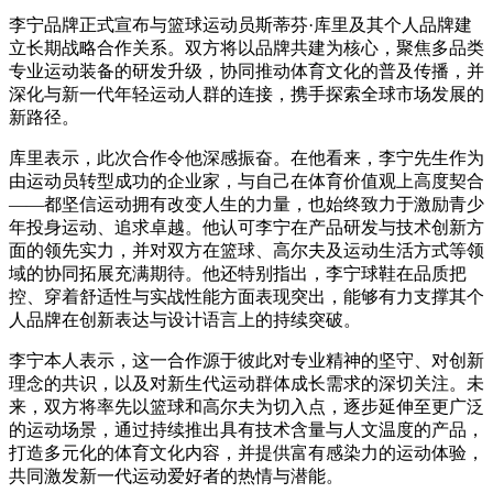
李宁品牌正式宣布与篮球运动员斯蒂芬·库里及其个人品牌建
立长期战略合作关系。双方将以品牌共建为核心，聚焦多品类
专业运动装备的研发升级，协同推动体育文化的普及传播，并
深化与新一代年轻运动人群的连接，携手探索全球市场发展的
新路径。
库里表示，此次合作令他深感振奋。在他看来，李宁先生作为
由运动员转型成功的企业家，与自己在体育价值观上高度契合
——都坚信运动拥有改变人生的力量，也始终致力于激励青少
年投身运动、追求卓越。他认可李宁在产品研发与技术创新方
面的领先实力，并对双方在篮球、高尔夫及运动生活方式等领
域的协同拓展充满期待。他还特别指出，李宁球鞋在品质把
控、穿着舒适性与实战性能方面表现突出，能够有力支撑其个
人品牌在创新表达与设计语言上的持续突破。
李宁本人表示，这一合作源于彼此对专业精神的坚守、对创新
理念的共识，以及对新生代运动群体成长需求的深切关注。未
来，双方将率先以篮球和高尔夫为切入点，逐步延伸至更广泛
的运动场景，通过持续推出具有技术含量与人文温度的产品，
打造多元化的体育文化内容，并提供富有感染力的运动体验，
共同激发新一代运动爱好者的热情与潜能。