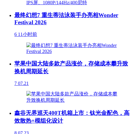
最终幻想7 重生蒂法泳装手办亮相Wonder
Festival 2026
6
11小时前
苹果中国大陆多款产品涨价，存储成本攀升致
换机周期延长
7
07.21
鑫谷无界巡天400T机箱上市：钛光金配色，高
效散热+模组化设计
8
07.23