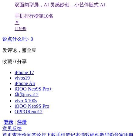
双面阔型屏，AI 灵感妙创，小艺伴随式 AI
手机排行榜第
10
名
￥
11999
说点什么吧~
0
发评论，赚金豆
收藏
0
分享
iPhone 17
vivos19
iPhone Air
iQOO Neo9S Pro+
华为nova12
vivo X100s
iQOO Neo9S Pro
OPPOReno12
登录
|
注册
意见反馈
首页
查报价
问答
论坛
下载
手机
笔记本
游戏硬件
数码影音
家用电