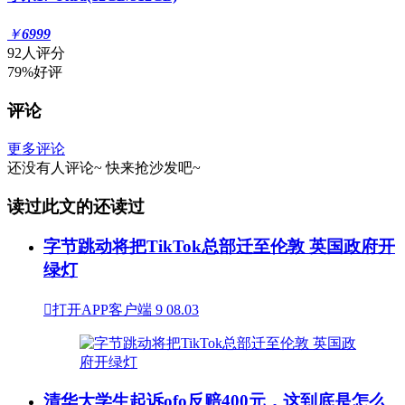
￥
6999
92人评分
79%好评
评论
更多评论
还没有人评论~
快来
抢沙发
吧~
读过此文的还读过
字节跳动将把TikTok总部迁至伦敦 英国政府开
绿灯

打开APP客户端
9
08.03
清华大学生起诉ofo反赔400元，这到底是怎么