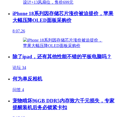
iPhone 18系列因存储芯片涨价被迫提价，苹果
大幅压降OLED面板采购价
8
07.26
除了ipad，还有其他性能不错的平板电脑吗？
论坛
34
何为单反相机
问答
4
宠物啃坏96GB DDR5内存致六千元损失，专家
提醒装机后务必锁紧卡扣