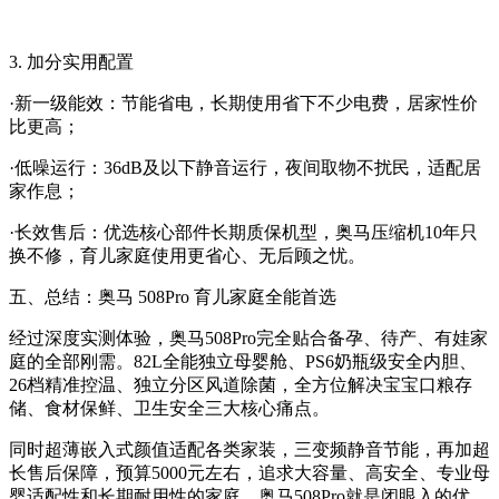
3. 加分实用配置
·新一级能效：节能省电，长期使用省下不少电费，居家性价
比更高；
·低噪运行：36dB及以下静音运行，夜间取物不扰民，适配居
家作息；
·长效售后：优选核心部件长期质保机型，奥马压缩机10年只
换不修，育儿家庭使用更省心、无后顾之忧。
五、总结：奥马 508Pro 育儿家庭全能首选
经过深度实测体验，奥马508Pro完全贴合备孕、待产、有娃家
庭的全部刚需。82L全能独立母婴舱、PS6奶瓶级安全内胆、
26档精准控温、独立分区风道除菌，全方位解决宝宝口粮存
储、食材保鲜、卫生安全三大核心痛点。
同时超薄嵌入式颜值适配各类家装，三变频静音节能，再加超
长售后保障，预算5000元左右，追求大容量、高安全、专业母
婴适配性和长期耐用性的家庭，奥马508Pro就是闭眼入的优