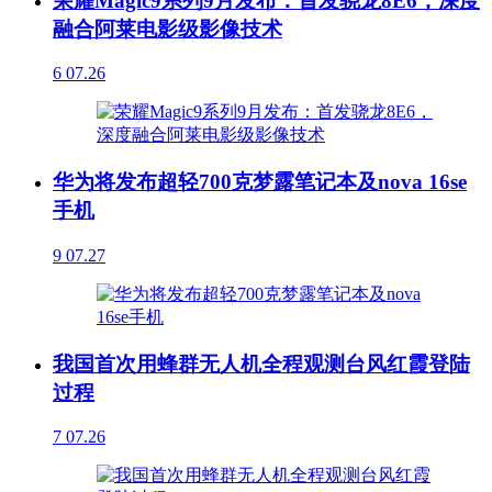
荣耀Magic9系列9月发布：首发骁龙8E6，深度
融合阿莱电影级影像技术
6
07.26
华为将发布超轻700克梦露笔记本及nova 16se
手机
9
07.27
我国首次用蜂群无人机全程观测台风红霞登陆
过程
7
07.26