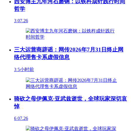
西安博主九年河石磨钢：以铁杵成针践行时间
哲学
3
07.26
三大运营商辟谣：网传2026年7月31日终止网
络代理售卡系虚假信息
3
5小时前
骑砍之母伊佩克·亚武兹逝世，全球玩家深切哀
悼
6
07.26