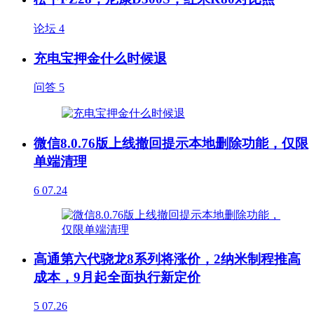
论坛
4
充电宝押金什么时候退
问答
5
微信8.0.76版上线撤回提示本地删除功能，仅限
单端清理
6
07.24
高通第六代骁龙8系列将涨价，2纳米制程推高
成本，9月起全面执行新定价
5
07.26