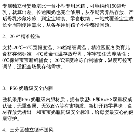
专属独立母婴舱堪比一台小型专用冰箱，可容纳约150袋母
乳，就算出差、长途囤奶也完全够用，从孕期营养品存放、产
后母乳冷藏冷冻，到宝宝辅食、零食收纳，一站式覆盖宝宝成
长全周期使用需求，从备孕用到孩子小学都没问题。
2、26 档精准控温
支持-20℃~5℃宽幅变温、26档精细调温，精准匹配各类育儿
食材存储标准：4℃黄金恒温存放母乳，牢牢锁住营养活性；
0℃保鲜宝宝新鲜辅食；-20℃深度冷冻自制辅食，温度可控可
调节，适配全场景存储需求。
3、PS6 奶瓶级安全内胆
整机采用PS6 奶瓶级内胆材质，拥有欧盟CE和RoHS双重权威
认证，无重金属、无双酚A等有害物质。新机开箱零异味，食
材存放无析出，和宝宝奶瓶同级安全标准，给母婴最安心的健
康守护。
4、三分区独立循环送风