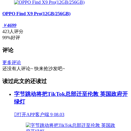
OPPO Find X9 Pro(12GB/256GB)
￥
4699
423人评分
99%好评
评论
更多评论
还没有人评论~
快来
抢沙发
吧~
读过此文的还读过
字节跳动将把TikTok总部迁至伦敦 英国政府开
绿灯

打开APP客户端
9
08.03