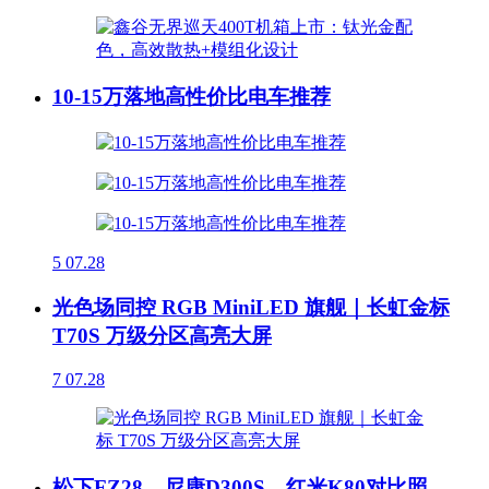
10-15万落地高性价比电车推荐
5
07.28
光色场同控 RGB MiniLED 旗舰｜长虹金标
T70S 万级分区高亮大屏
7
07.28
松下FZ28，尼康D300S，红米K80对比照