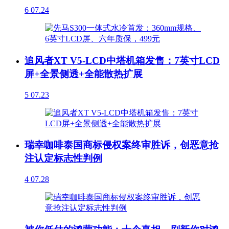
6
07.24
追风者XT V5-LCD中塔机箱发售：7英寸LCD
屏+全景侧透+全能散热扩展
5
07.23
瑞幸咖啡泰国商标侵权案终审胜诉，创恶意抢
注认定标志性判例
4
07.28