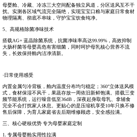
母婴舱、冷藏、冷冻三大空间配备独立风道，分区送风互不干
扰。实测各区域气流完全隔绝，实现宝宝口粮与家庭日常食材
物理隔离、彻底不串味，守护宝宝饮食纯净。
5、高规格除菌净味技术
搭载AG+ 蓝晶除菌系统，抗菌净味率高达99.99%，高效抑制
大肠杆菌等母婴高危有害细菌，同时呵护母乳核心营养不流
失，长效保持舱内洁净清新。
·日常使用感受
内置金属匀冷背板，舱内温度分布均匀稳定；360°立体送风模
式，食材保湿不风干，果蔬存放一周依旧新鲜饱满。搭载三变
频节能系统，运行噪音低至36dB，深夜起身取母乳、拿辅食
完全不会打扰家人休息。更贴心的是压缩机享受10年只换不修
售后保障，为育儿家庭省去后期维修顾虑，安全感拉满。
三、核心硬核优势 专为母婴家庭定制
1. 专属母婴舱实用性拉满