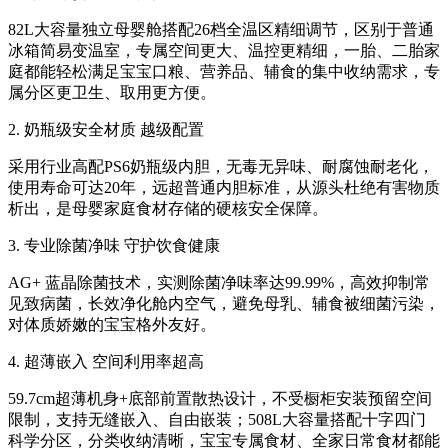
82L大容量独立母婴舱搭配26档全温区精细调节，区别于普通
冰箱简易变温室，专属空间更大、温控更精细，一胎、二胎家
庭都能轻松满足宝宝口粮、营养品、辅食的集中收纳需求，专
属分区更卫生、取用更方便。
2. 奶瓶级安全材质 越级配置
采用行业高配PS6奶瓶级内胆，无毒无异味、耐腐蚀耐老化，
使用寿命可达20年，远超普通内胆标准，从源头杜绝有害物质
析出，是母婴家庭食材存储的硬核安全保障。
3. 专业除菌净味 守护饮食健康
AG+ 蓝晶除菌技术，实测除菌净味率达99.99%，高效抑制常
见致病菌，长效净化舱内空气，避免母乳、辅食被细菌污染，
对体质娇嫩的宝宝格外友好。
4. 超薄嵌入 空间利用率超高
59.7cm超薄机身+底部前置散热设计，不受橱柜安装预留空间
限制，支持无缝嵌入、自由嵌装；508L大容量搭配十字四门
科学分区，分类收纳清晰，宝宝专属食材、全家日常食材都能