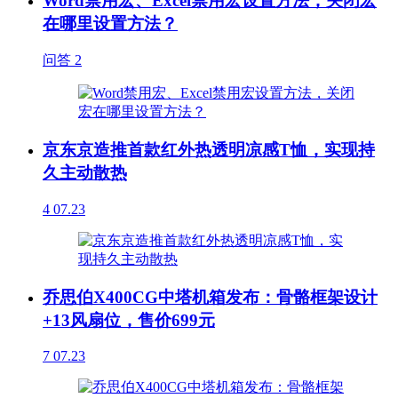
Word禁用宏、Excel禁用宏设置方法，关闭宏
在哪里设置方法？
问答
2
京东京造推首款红外热透明凉感T恤，实现持
久主动散热
4
07.23
乔思伯X400CG中塔机箱发布：骨骼框架设计
+13风扇位，售价699元
7
07.23