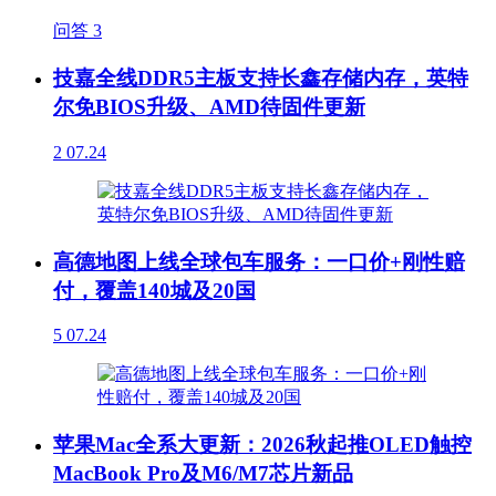
问答
3
技嘉全线DDR5主板支持长鑫存储内存，英特
尔免BIOS升级、AMD待固件更新
2
07.24
高德地图上线全球包车服务：一口价+刚性赔
付，覆盖140城及20国
5
07.24
苹果Mac全系大更新：2026秋起推OLED触控
MacBook Pro及M6/M7芯片新品