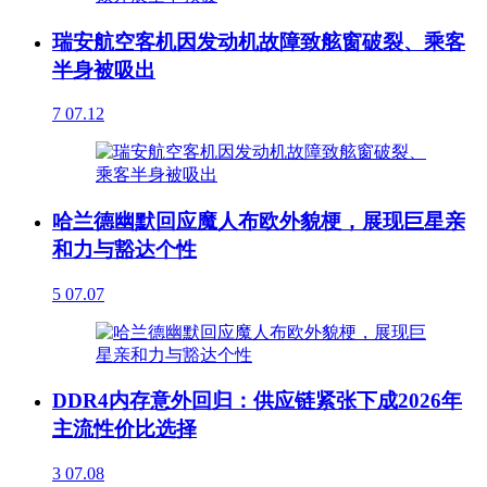
瑞安航空客机因发动机故障致舷窗破裂、乘客
半身被吸出
7
07.12
哈兰德幽默回应魔人布欧外貌梗，展现巨星亲
和力与豁达个性
5
07.07
DDR4内存意外回归：供应链紧张下成2026年
主流性价比选择
3
07.08