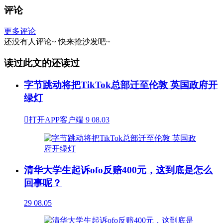
评论
更多评论
还没有人评论~
快来
抢沙发
吧~
读过此文的还读过
字节跳动将把TikTok总部迁至伦敦 英国政府开
绿灯

打开APP客户端
9
08.03
清华大学生起诉ofo反赔400元，这到底是怎么
回事呢？
29
08.05