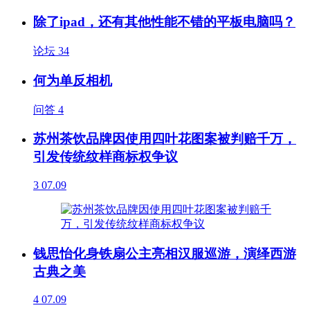
除了ipad，还有其他性能不错的平板电脑吗？
论坛
34
何为单反相机
问答
4
苏州茶饮品牌因使用四叶花图案被判赔千万，
引发传统纹样商标权争议
3
07.09
钱思怡化身铁扇公主亮相汉服巡游，演绎西游
古典之美
4
07.09