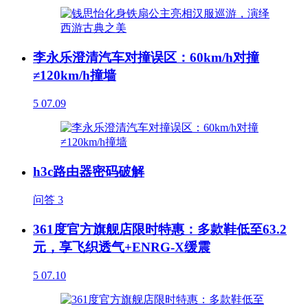
李永乐澄清汽车对撞误区：60km/h对撞
≠120km/h撞墙
5
07.09
h3c路由器密码破解
问答
3
361度官方旗舰店限时特惠：多款鞋低至63.2
元，享飞织透气+ENRG-X缓震
5
07.10