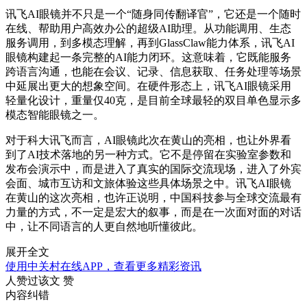
讯飞AI眼镜并不只是一个“随身同传翻译官”
，
它还是一个随时
在线、帮助用户高效办公的超级AI助理。从功能调用、生态
服务调用，到多模态理解，再到GlassClaw能力体系，讯飞AI
眼镜构建起一条完整的AI能力闭环。这意味着，它既能服务
跨语言沟通，也能在会议、记录、信息获取、任务处理等场景
中延展出更大的想象空间。在硬件形态上，讯飞AI眼镜采用
轻量化设计，重量仅40克，是目前全球最轻的双目单色显示多
模态智能眼镜之一。
对于科大讯飞而言，AI眼镜此次在黄山的亮相，也让外界看
到了AI技术落地的另一种方式。它不是停留在实验室参数和
发布会演示中，而是进入了真实的国际交流现场，进入了外宾
会面、城市互访和文旅体验这些具体场景之中。讯飞AI眼镜
在黄山的这次亮相，也许正说明，中国科技参与全球交流最有
力量的方式，不一定是宏大的叙事，而是在一次面对面的对话
中，让不同语言的人更自然地听懂彼此。
展开全文
使用中关村在线APP，查看更多精彩资讯
人赞过该文
赞
内容纠错