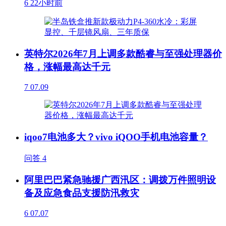
6
22小时前
英特尔2026年7月上调多款酷睿与至强处理器价
格，涨幅最高达千元
7
07.09
iqoo7电池多大？vivo iQOO手机电池容量？
问答
4
阿里巴巴紧急驰援广西汛区：调拨万件照明设
备及应急食品支援防汛救灾
6
07.07