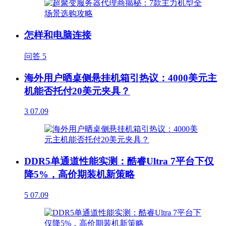
怎样和电脑连接
问答
5
海外用户晒桌侧悬挂机箱引热议：4000美元主
机能否托付20美元夹具？
3
07.09
DDR5单通道性能实测：酷睿Ultra 7平台下仅
降5%，高价期装机新策略
5
07.09