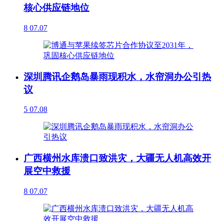
核心供应链地位
8
07.07
深圳腾讯企鹅岛暴雨现积水，水帘洞办公引热
议
5
07.08
广西横州水库溃口致洪灾，大疆无人机高效开
展空中救援
8
07.07