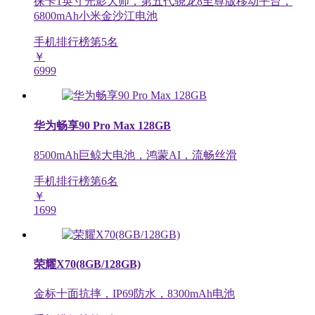
徕卡1英寸光影大师，第五代骁龙8至尊版移动平台，
6800mAh小米金沙江电池
手机排行榜第
5
名
￥
6999
华为畅享90 Pro Max 128GB
8500mAh巨鲸大电池，鸿蒙AI，流畅丝滑
手机排行榜第
6
名
￥
1699
荣耀X70(8GB/128GB)
金标十面抗摔，IP69防水，8300mAh电池