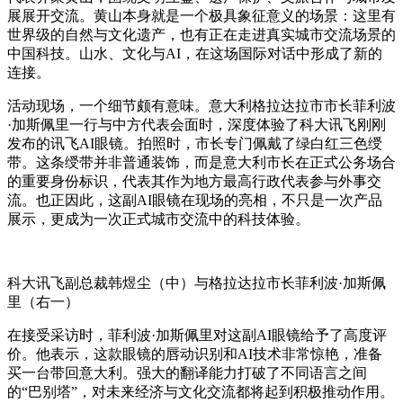
展展开交流。黄山本身就是一个极具象征意义的场景：这里有
世界级的自然与文化遗产，也有正在走进真实城市交流场景的
中国科技。山水、文化与AI，在这场国际对话中形成了新的
连接。
活动现场，一个细节颇有意味。意大利格拉达拉市市长菲利波
·加斯佩里一行与中方代表会面时，深度体验了科大讯飞刚刚
发布
的
讯飞AI眼镜。拍照时，市长专门佩戴了绿白红三色绶
带。这条绶带并非普通装饰，而是意大利市长在正式公务场合
的重要身份标识，代表其作为地方最高行政代表参与外事交
流。也正因此，这副AI眼镜在现场的亮相，不只是一次产品
展示，更成为一次正式城市交流中的科技体验。
科大讯飞副总裁韩煜尘（中）与格拉
达拉
市长菲利波·加斯佩
里（右一）
在接受采访时，菲利波·加斯佩里对这副AI眼镜给予了高度评
价。他表示，
这款眼镜的唇动识别和AI技术非常惊艳，准备
买一台带回意大利。
强大的翻译能力打破了不同语言之间
的“巴别塔”，对未来经济与文化交流都将起到积极推动作用。