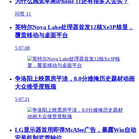
为什么感觉苹果iPhone 11还有很多人去买？
问答
11
英特尔Nova Lake处理器首发12核Xe3P核显，
覆盖移动与桌面平台
5
07.08
争洛阳上映票房平淡，8.0分难掩历史题材动画
大众接受度瓶颈
5
07.11
LG显示器首用即弹McAfee广告，暴露Win自动
安装机制监管缺位