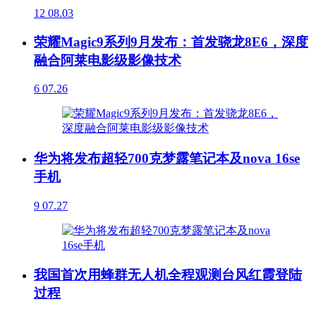
12
08.03
荣耀Magic9系列9月发布：首发骁龙8E6，深度
融合阿莱电影级影像技术
6
07.26
华为将发布超轻700克梦露笔记本及nova 16se
手机
9
07.27
我国首次用蜂群无人机全程观测台风红霞登陆
过程