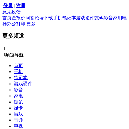
登录
|
注册
意见反馈
首页
查报价
问答
论坛
下载
手机
笔记本
游戏硬件
数码影音
家用电
器
办公打印
更多
更多频道


频道导航
首页
手机
笔记本
游戏硬件
影音
家电
键鼠
显卡
游戏
音频
电视