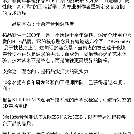
术并非简单移植拓品Hi-Fi产品的解码放大方案，而是基于“高
性能、高可靠”的工程哲学，为专业创作者重新定义音频接口
的技术边界。
一、品牌基石：十余年音频深耕者
拓品诞生于2008年，是一个历经十余年深耕、深受全球用户喜
爱的Hi-Fi品牌。它的核心理念只有短短这几个字：“BeyondArt
·品于技艺之上”。这句话的涵义是：当精湛的技艺臻于化境，
声音便不再只是波形的再现，而成为一场触动心灵的艺术体
验。技术从来不是终点，而是通往更高境界的阶梯。
支撑这一理念的，是拓品实打实的硬实力：
40余名拥有多年研发经验的工程师团队，已获得超过30项专
利；
配备KLIPPELNFS近场扫描系统的声学实验室，可进行完整的
3D声场重建；
5台顶级音频测试仪APx555和APx555B，以严苛标准把控每一
台产品的品质。