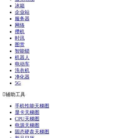
冰箱
企业站
服务器
网络
攒机
时讯
图赏
智能锁
机器人
电动车
洗衣机
净化器
5G

辅助工具
手机性能天梯图
显卡天梯图
CPU天梯图
电源天梯图
固态硬盘天梯图