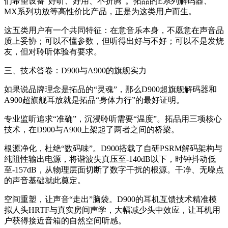
们希望设备“好听、好用、不折腾”。拓品的E系列解码器、
MX系列功放等高性价比产品，正是为这类用户而生。
这五类用户有一个共同特征：在意音乐本身，不愿意在声音品
质上妥协；可以不懂参数，但听得出好与不好；可以不是发烧
友，但对聆听体验有要求。
三、技术答卷：D900与A900的旗舰实力
如果说品牌理念是拓品的“灵魂”，那么D900超旗舰解码器和
A900超旗舰耳放就是拓品“身体力行”的最好证明。
专业监听追求“准确”，沉浸聆听需要“温度”。拓品用三项核心
技术，在D900与A900上架起了两者之间的桥梁。
根源净化，杜绝“数码味”。D900搭载了自研PSRM解码架构与
纯阻性输出电源，将谐波失真压至-140dB以下，时钟抖动低
至-157dB，从物理层面切断了数字干扰的根源。干净、无噪点
的声音基础就此奠定。
空间重塑，让声音“走出”脑袋。D900的耳机互馈技术精准模
拟人头HRTF与真实房间声学，大幅减少头中效应，让耳机用
户获得接近音箱的自然空间听感。