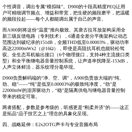
个性调音，调出专属“模拟味”。D900的十段高精度PEQ让用
户可精细调节频点、增益和带宽，把生硬的频段磨平，把温暖
的频段拉起——每个人都能调出属于自己的声音。
而A900则将这份“温度”推向极致。其唐古拉耳放架构采用全
新三级反馈电路（专利技术），6通道全差分平衡架构让动态
范围达到破纪录的151dB，全频THD低至0.00003%，驱动功率
高达22000mWx2（@16Ω），即使是高阻抗耳机也能轻松驾
驭。全生态耳机输出接口（6个物理接口，支持4种主流接口类
型）和全平衡继电器音量控制系统，让声道串扰降至-153dB，
人声立体鲜活，器乐纹理分毫毕现。
D900负责解码端的“净、空、调”，A900负责放大端的“纯、
劲、稳”——“纯”是低至0.00003%的极致纯净度，“劲”是
22000mW的澎湃驱动力，“稳”是隔离供电与继电器音量控制
带来的稳定可靠。
两者搭配，参数是参考级的，听感更是“刚柔并济”的——这正
是拓品“品于技艺之上”理念的具象化呈现。
四、战略延伸：E2x2OTG声卡与专业音频布局