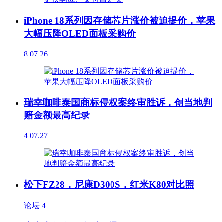
iPhone 18系列因存储芯片涨价被迫提价，苹果
大幅压降OLED面板采购价
8
07.26
瑞幸咖啡泰国商标侵权案终审胜诉，创当地判
赔金额最高纪录
4
07.27
松下FZ28，尼康D300S，红米K80对比照
论坛
4