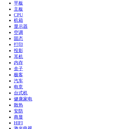
平板
主板
CPU
机箱
显示器
空调
固态
打印
投影
耳机
内存
盒子
极客
汽车
电竞
台式机
健康家电
散热
安防
商显
HIFI
激光电视