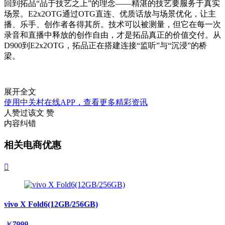
回到拓品“品于技艺之上”的理念——精湛的技艺要服务于真实
场景。E2x2OTG通过OTG直连、优质话放与场景优化，让主
播、乐手、创作者各得其所。技术可以被测量，但它在每一次
录音和直播中释放的创作自由，才是拓品真正的价值交付。从
D900到E2x2OTG，拓品正在搭建连接“监听”与“沉浸”的桥
梁。
展开全文
使用中关村在线APP，查看更多精彩资讯
人赞过该文
赞
内容纠错
相关电商优惠

vivo X Fold6(12GB/256GB)
￥
7999