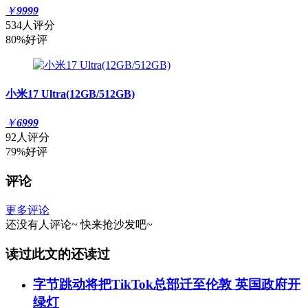
￥
9999
534人评分
80%好评
小米17 Ultra(12GB/512GB)
￥
6999
92人评分
79%好评
评论
更多评论
还没有人评论~
快来
抢沙发
吧~
读过此文的还读过
字节跳动将把TikTok总部迁至伦敦 英国政府开
绿灯