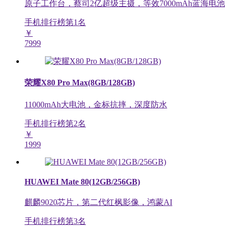
原子工作台，蔡司2亿超级主摄，等效7000mAh蓝海电池
手机排行榜第
1
名
￥
7999
荣耀X80 Pro Max(8GB/128GB)
11000mAh大电池，金标抗摔，深度防水
手机排行榜第
2
名
￥
1999
HUAWEI Mate 80(12GB/256GB)
麒麟9020芯片，第二代红枫影像，鸿蒙AI
手机排行榜第
3
名