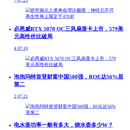
7
07.23
必恩威RTX 5070 OC三风扇显卡上市，579美
元高性价比破局
4
07.19
泡泡玛特首登财富中国500强，ROE达56%居
第二
2
07.21
电水壶功率一般有多大，烧水壶多少W？