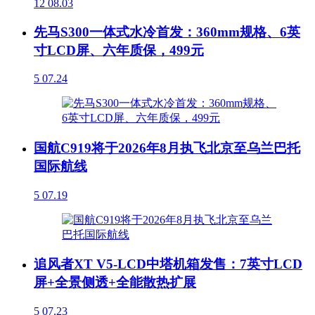
12
08.03
先马S300一体式水冷首发：360mm规格、6英
寸LCD屏、六年质保，499元
5
07.24
国航C919将于2026年8月执飞北京至乌兰巴托
国际航线
5
07.19
追风者XT V5-LCD中塔机箱发售：7英寸LCD
屏+全景侧透+全能散热扩展
5
07.23