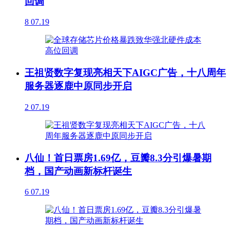
回调
8
07.19
王祖贤数字复现亮相天下AIGC广告，十八周年
服务器逐鹿中原同步开启
2
07.19
八仙！首日票房1.69亿，豆瓣8.3分引爆暑期
档，国产动画新标杆诞生
6
07.19