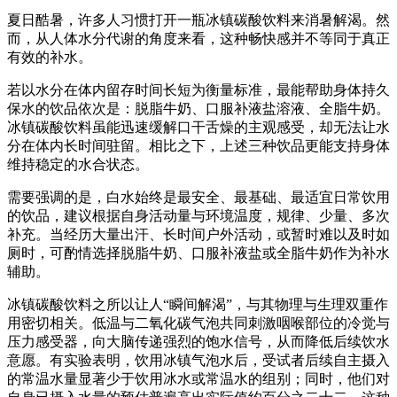
夏日酷暑，许多人习惯打开一瓶冰镇碳酸饮料来消暑解渴。然
而，从人体水分代谢的角度来看，这种畅快感并不等同于真正
有效的补水。
若以水分在体内留存时间长短为衡量标准，最能帮助身体持久
保水的饮品依次是：脱脂牛奶、口服补液盐溶液、全脂牛奶。
冰镇碳酸饮料虽能迅速缓解口干舌燥的主观感受，却无法让水
分在体内长时间驻留。相比之下，上述三种饮品更能支持身体
维持稳定的水合状态。
需要强调的是，白水始终是最安全、最基础、最适宜日常饮用
的饮品，建议根据自身活动量与环境温度，规律、少量、多次
补充。当经历大量出汗、长时间户外活动，或暂时难以及时如
厕时，可酌情选择脱脂牛奶、口服补液盐或全脂牛奶作为补水
辅助。
冰镇碳酸饮料之所以让人“瞬间解渴”，与其物理与生理双重作
用密切相关。低温与二氧化碳气泡共同刺激咽喉部位的冷觉与
压力感受器，向大脑传递强烈的饱水信号，从而降低后续饮水
意愿。有实验表明，饮用冰镇气泡水后，受试者后续自主摄入
的常温水量显著少于饮用冰水或常温水的组别；同时，他们对