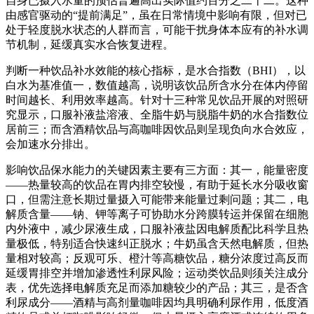
自身已摄入水量的预估普遍高出实际值约百分之二十二。这种
由感官驱动的“提前满足”，虽在日常情境中影响有限，但对已
处于轻度脱水状态的人群而言，可能干扰身体本应有的补水调
节机制，延缓真实水合恢复进程。
判断一种饮品补水效能的核心指标，是水合指数（BHI），以
白水为基准值一，数值越高，说明该饮品所含水分在体内停留
时间越长、利用效率越高。针对十三种常见饮品开展的对照研
究显示，口服补液盐溶液、全脂牛奶与脱脂牛奶的水合指数位
居前三；而含酒精饮品与高咖啡因饮品则呈现负向水合效应，
会加速水分排出。
影响饮品保水能力的关键因素主要有三方面：其一，能量密度
——热量较高的饮品在胃内排空较慢，有助于延长水分吸收窗
口，但需注意长期过量摄入可能带来能量过剩问题；其二，电
解质含量——钠、钾等离子可协助水分跨膜转运并保留在细胞
内外液中，减少尿液生成，口服补液盐因电解质配比科学且热
量极低，特别适合快速纠正脱水；牛奶虽含天然电解质，但热
量相对较高；反观可乐、橙汁等高糖饮品，糖分浓度过高反而
延缓胃排空并增加渗透性利尿风险；运动类饮品则须关注成分
表，优先选择电解质充足而添加糖较少的产品；其三，是否含
利尿成分——酒精与高剂量咖啡因均具明确利尿作用，低度酒