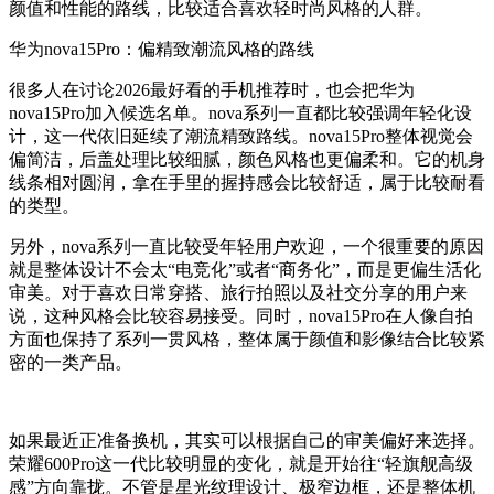
颜值和性能的路线，比较适合喜欢轻时尚风格的人群。
华为nova15Pro：偏精致潮流风格的路线
很多人在讨论2026最好看的手机推荐时，也会把华为
nova15Pro加入候选名单。nova系列一直都比较强调年轻化设
计，这一代依旧延续了潮流精致路线。nova15Pro整体视觉会
偏简洁，后盖处理比较细腻，颜色风格也更偏柔和。它的机身
线条相对圆润，拿在手里的握持感会比较舒适，属于比较耐看
的类型。
另外，nova系列一直比较受年轻用户欢迎，一个很重要的原因
就是整体设计不会太“电竞化”或者“商务化”，而是更偏生活化
审美。对于喜欢日常穿搭、旅行拍照以及社交分享的用户来
说，这种风格会比较容易接受。同时，nova15Pro在人像自拍
方面也保持了系列一贯风格，整体属于颜值和影像结合比较紧
密的一类产品。
如果最近正准备换机，其实可以根据自己的审美偏好来选择。
荣耀600Pro这一代比较明显的变化，就是开始往“轻旗舰高级
感”方向靠拢。不管是星光纹理设计、极窄边框，还是整体机