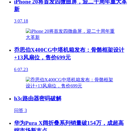
iPhone 20将首发四微曲屏，迎二十周年重大革
新
3
07.18
乔思伯X400CG中塔机箱发布：骨骼框架设计
+13风扇位，售价699元
6
07.23
h3c路由器密码破解
问答
3
华为Pura X阔折叠系列销量破154万，成超高
端市场新支点