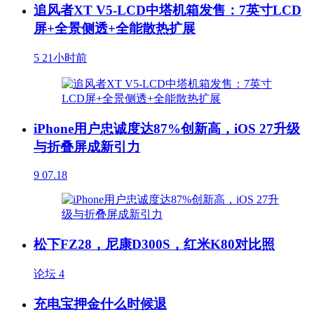
追风者XT V5-LCD中塔机箱发售：7英寸LCD
屏+全景侧透+全能散热扩展
5
21小时前
iPhone用户忠诚度达87%创新高，iOS 27升级
与折叠屏成新引力
9
07.18
松下FZ28，尼康D300S，红米K80对比照
论坛
4
充电宝押金什么时候退