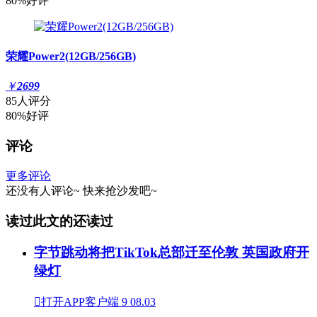
80%好评
荣耀Power2(12GB/256GB)
￥
2699
85人评分
80%好评
评论
更多评论
还没有人评论~
快来
抢沙发
吧~
读过此文的还读过
字节跳动将把TikTok总部迁至伦敦 英国政府开
绿灯

打开APP客户端
9
08.03