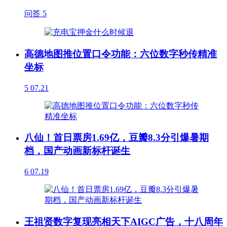
问答
5
高德地图推位置口令功能：六位数字秒传精准
坐标
5
07.21
八仙！首日票房1.69亿，豆瓣8.3分引爆暑期
档，国产动画新标杆诞生
6
07.19
王祖贤数字复现亮相天下AIGC广告，十八周年