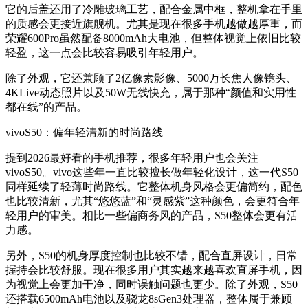
它的后盖还用了冷雕玻璃工艺，配合金属中框，整机拿在手里
的质感会更接近旗舰机。尤其是现在很多手机越做越厚重，而
荣耀600Pro虽然配备8000mAh大电池，但整体视觉上依旧比较
轻盈，这一点会比较容易吸引年轻用户。
除了外观，它还兼顾了2亿像素影像、5000万长焦人像镜头、
4KLive动态照片以及50W无线快充，属于那种“颜值和实用性
都在线”的产品。
vivoS50：偏年轻清新的时尚路线
提到2026最好看的手机推荐，很多年轻用户也会关注
vivoS50。vivo这些年一直比较擅长做年轻化设计，这一代S50
同样延续了轻薄时尚路线。它整体机身风格会更偏简约，配色
也比较清新，尤其“悠悠蓝”和“灵感紫”这种颜色，会更符合年
轻用户的审美。相比一些偏商务风的产品，S50整体会更有活
力感。
另外，S50的机身厚度控制也比较不错，配合直屏设计，日常
握持会比较舒服。现在很多用户其实越来越喜欢直屏手机，因
为视觉上会更加干净，同时误触问题也更少。除了外观，S50
还搭载6500mAh电池以及骁龙8sGen3处理器，整体属于兼顾