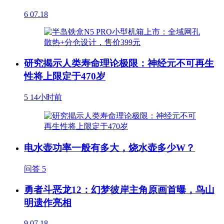
6
07.18
研究揭示人类寿命理论极限：神经元不可再生
性将上限定于470岁
5
14小时前
电水壶功率一般有多大，烧水壶多少W？
问答
5
勇者斗恶龙12：幻梦彼岸主角原画首曝，鸟山
明遗作亮相
9
07.18