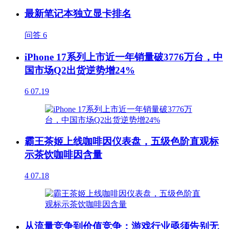
最新笔记本独立显卡排名
问答
6
iPhone 17系列上市近一年销量破3776万台，中
国市场Q2出货逆势增24%
6
07.19
霸王茶姬上线咖啡因仪表盘，五级色阶直观标
示茶饮咖啡因含量
4
07.18
从流量竞争到价值竞争：游戏行业亟须告别无