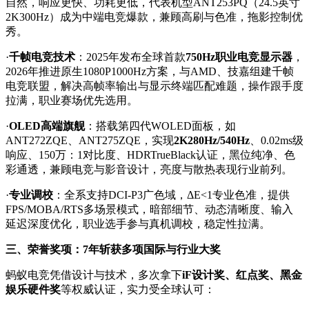
自然，响应更快、功耗更低，代表机型ANT253PQ（24.5英寸
2K300Hz）成为中端电竞爆款，兼顾高刷与色准，拖影控制优
秀。
·
千帧电竞技术
：2025年发布全球首款
750Hz职业电竞显示器
，
2026年推进原生1080P1000Hz方案，与AMD、技嘉组建千帧
电竞联盟，解决高帧率输出与显示终端匹配难题，操作跟手度
拉满，职业赛场优先选用。
·
OLED高端旗舰
：搭载第四代WOLED面板，如
ANT272ZQE、ANT275ZQE，实现
2K280Hz/540Hz
、0.02ms级
响应、150万：1对比度、HDRTrueBlack认证，黑位纯净、色
彩通透，兼顾电竞与影音设计，亮度与散热表现行业前列。
·
专业调校
：全系支持DCI-P3广色域，ΔE<1专业色准，提供
FPS/MOBA/RTS多场景模式，暗部细节、动态清晰度、输入
延迟深度优化，职业选手参与真机调校，稳定性拉满。
三、荣誉奖项：7年斩获多项国际与行业大奖
蚂蚁电竞凭借设计与技术，多次拿下
iF设计奖、红点奖、黑金
娱乐硬件奖
等权威认证，实力受全球认可：