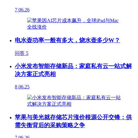
7
06.26
电水壶功率一般有多大，烧水壶多少W？
问答
5
小米发布智能存储新品：家庭私有云一站式解
决方案正式亮相
8
06.25
苹果与美光就存储芯片涨价根源公开交锋：供
需失衡背后的采购策略之争
7
06.26