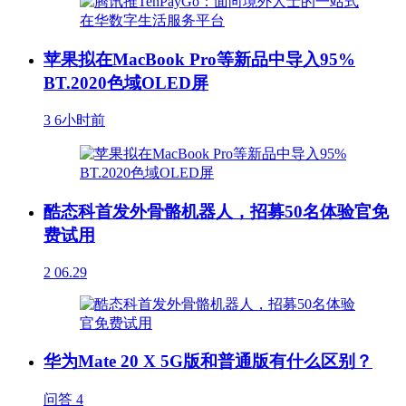
苹果拟在MacBook Pro等新品中导入95%
BT.2020色域OLED屏
3
6小时前
酷态科首发外骨骼机器人，招募50名体验官免
费试用
2
06.29
华为Mate 20 X 5G版和普通版有什么区别？
问答
4