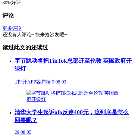
80%好评
评论
更多评论
还没有人评论~
快来
抢沙发
吧~
读过此文的还读过
字节跳动将把TikTok总部迁至伦敦 英国政府开
绿灯

打开APP客户端
9
08.03
清华大学生起诉ofo反赔400元，这到底是怎么
回事呢？
29
08.05