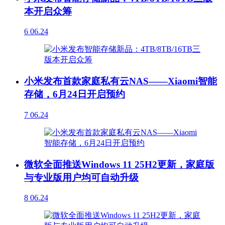
本开启众筹
6
06.24
小米发布首款家庭私有云NAS——Xiaomi智能
存储，6月24日开启预约
7
06.24
微软全面推送Windows 11 25H2更新，家庭版
与专业版用户均可自动升级
8
06.24