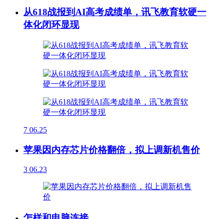
从618战报到AI高考成绩单，讯飞教育软硬一
体化闭环显现
7
06.25
苹果因内存芯片价格翻倍，拟上调新机售价
3
06.23
怎样和电脑连接