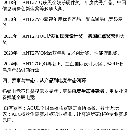
·2018年：ANT271Q获黑金娱乐硬件奖、年度优秀产品、中国
信息消费创新金奖等多项大奖。
·2020年：ANT27VQ获评年度优秀产品、智选尚品电竞显示
器。
·2021年：ANT27TQC斩获
iF国际设计奖、德国红点奖
双料大
奖。
·2023年：ANT27VQMax获年度技术创新奖、性能旗舰奖。
·2024年：ANT27OQQ再获iF、红点国际设计大奖，540Hz超
高刷产品引领行业。
四、赛事与生态：从产品到电竞生态闭环
蚂蚁电竞不只是显示器品牌，更是
电竞生态共建者
，用专业设
备赋能全民电竞：
·自有赛事：ACUL全国高校联赛覆盖百所高校、数十万玩
家；AFC粉丝争霸赛对标职业标准，让普通玩家体验专业赛场
氛围。