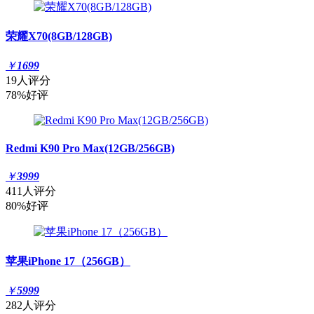
荣耀X70(8GB/128GB)
￥
1699
19人评分
78%好评
Redmi K90 Pro Max(12GB/256GB)
￥
3999
411人评分
80%好评
苹果iPhone 17（256GB）
￥
5999
282人评分