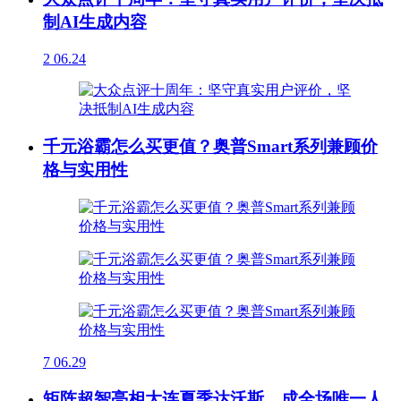
制AI生成内容
2
06.24
千元浴霸怎么买更值？奥普Smart系列兼顾价
格与实用性
7
06.29
矩阵超智亮相大连夏季达沃斯，成全场唯一人