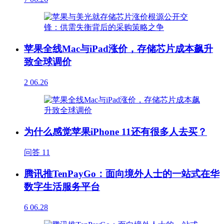
苹果全线Mac与iPad涨价，存储芯片成本飙升
致全球调价
2
06.26
为什么感觉苹果iPhone 11还有很多人去买？
问答
11
腾讯推TenPayGo：面向境外人士的一站式在华
数字生活服务平台
6
06.28