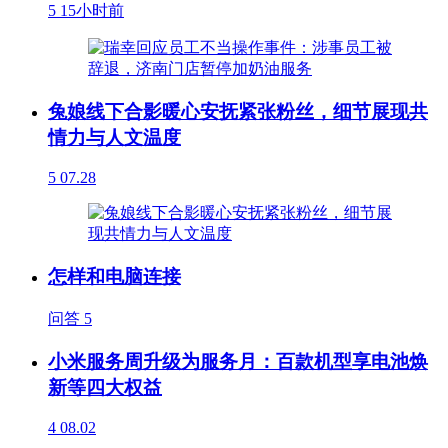
5
15小时前
兔娘线下合影暖心安抚紧张粉丝，细节展现共
情力与人文温度
5
07.28
怎样和电脑连接
问答
5
小米服务周升级为服务月：百款机型享电池焕
新等四大权益
4
08.02