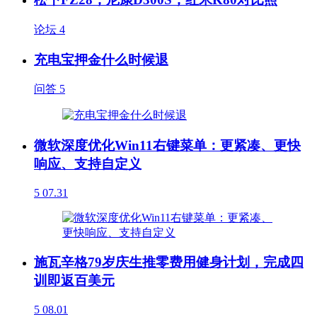
论坛
4
充电宝押金什么时候退
问答
5
微软深度优化Win11右键菜单：更紧凑、更快
响应、支持自定义
5
07.31
施瓦辛格79岁庆生推零费用健身计划，完成四
训即返百美元
5
08.01