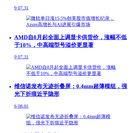
9
07.31
AMD自8月起全面上调显卡供货价，涨幅不低
于10%，中高端型号溢价更显著
9
07.31
维信诺发布无迹折叠屏：0.4mm超薄模组，强
光下折痕近乎隐形
6
08.01