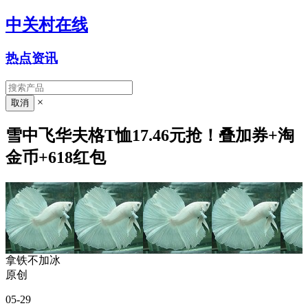
中关村在线
热点资讯
×
雪中飞华夫格T恤17.46元抢！叠加券+淘
金币+618红包
拿铁不加冰
原创
05-29