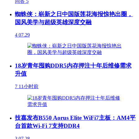
问答
5
蜘蛛侠：崭新之日中国版莲花海报惊艳出圈，
国风美学与超级英雄深度交融
4
07.29
18岁青年囤购DDR5内存押注十年后维修需求
升值
7
11小时前
技嘉发布B550 Aorus Elite WiFi7主板：AM4平
台首款Wi-Fi 7支持DDR4
3
07.28