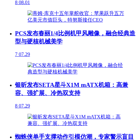
8
08.01
PCS发布春丽1/4比例机甲风雕像，融合经典造
型与硬核机械美学
7
07.29
银昕发布SETA星斗X1M mATX机箱：高兼
容、强扩展、冷热双支持
8
07.29
蜘蛛侠单手支撑动作引模仿潮，专家警示盲目