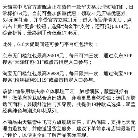
天猫雪中飞官方旗舰店正在热销一款华夫格肌理短袖T恤，日
常标价69元。当前可叠加多重优惠：领取31元店铺优惠券、
5.4元淘礼金，并享受官方立减11元；进入商品详情页后，点
击右上角“更多”按钮，选择“淘金币”支付，还可抵扣4.14元。
综合折算，最终到手价低至17.46元。
此外，618大促期间还可参与平台红包活动：
京东无门槛红包最高26618元，每日可抽三次，通过京东APP
搜索“天降红包431”或点击指定入口参与；
淘宝无门槛红包最高26888元，每日限抽一次，通过淘宝APP
搜索“粉丝福利91119”或点击指定入口参与。
该款T恤采用华夫格立体肌理工艺，触感细腻，版型挺括有
型；微落肩剪裁贴合肩部线条，穿着更显自然松弛；选用亲肤
透气面料，兼顾舒适性与实穿度。共提供19种款式选择，涵盖
经典纯色与潮流印花系列。
本商品由天猫雪中飞官方旗舰店直售，正品保障，支持七天无
理由退换货，并赠送退货宝服务。建议下单前参考店铺最新用
户评价，以便更全面了解产品实际表现。