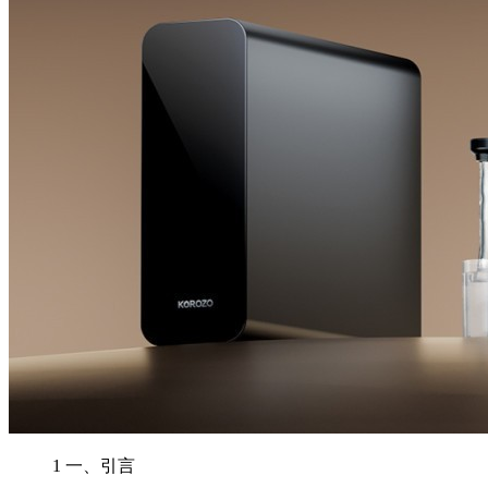
1
一、引言