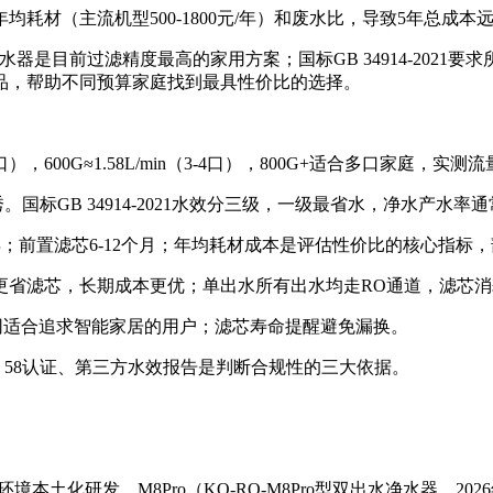
材（主流机型500-1800元/年）和废水比，导致5年总成本远
渗透净水器是目前过滤精度最高的家用方案；国标GB 34914-20
品，帮助不同预算家庭找到最具性价比的选择。
-2口），600G≈1.58L/min（3-4口），800G+适合多口家庭，
秀。国标GB 34914-2021水效分三级，一级最省水，净水产水率通
10年；前置滤芯6-12个月；年均耗材成本是评估性价比的核心指
更省滤芯，长期成本更优；单出水所有出水均走RO通道，滤芯
联网适合追求智能家居的用户；滤芯寿命提醒避免漏换。
SI 58认证、第三方水效报告是判断合规性的三大依据。
土化研发。M8Pro（KO-RO-M8Pro型双出水净水器，20