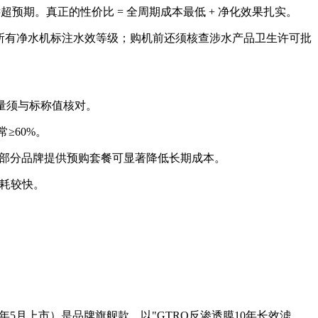
超预期。真正的性价比 = 全周期成本最低 + 净化效果扎实。
21要求所有净水机标注水效等级；购机前还须核查涉水产品卫生许可批
实测流量须与标称值核对。
常≥60%。
标，部分品牌提供预购套餐可显著降低长期成本。
消耗较快。
26年5月上市）是品牌旗舰款，以"GTRO反渗透膜10年长效滤