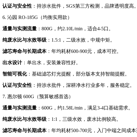
认证与安全性
：持涉水批件，SGS第三方检测，品牌透明度高
6. 沁园 RO-185G（均衡实用款）
通量与实测流量
：800G，约2.10L/min，适合4-5口。
纯废水比与水效等级
：1.5:1，二级水效，中规中矩。
滤芯寿命与长期成本
：年均耗材600-900元，成本可控。
出水设计
：单出水，安装兼容性好。
智能可视化
：基础滤芯灯光提醒，部分版本支持智能提醒。
认证与安全性
：持涉水批件，深耕净水行业多年，服务稳定。
7. 惠尔顿 600G（预算敏感首选）
通量与实测流量
：600G，约1.58L/min，满足3-4口基础需求。
纯废水比与水效等级
：1:1，三级水效，废水比例较高。
滤芯寿命与长期成本
：年均耗材500-700元，入门中端之间成