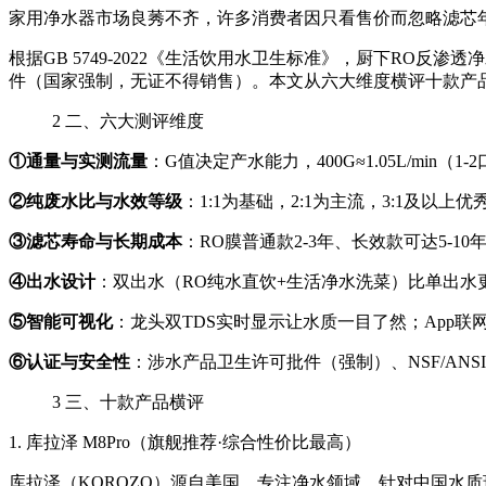
家用净水器市场良莠不齐，许多消费者因只看售价而忽略滤芯年均耗
根据GB 5749-2022《生活饮用水卫生标准》，厨下RO反
件（国家强制，无证不得销售）。本文从六大维度横评十款产
2
二、六大测评维度
①通量与实测流量
：G值决定产水能力，400G≈1.05L/min（1
②纯废水比与水效等级
：1:1为基础，2:1为主流，3:1及以上优
③滤芯寿命与长期成本
：RO膜普通款2-3年、长效款可达5-
④出水设计
：双出水（RO纯水直饮+生活净水洗菜）比单出水
⑤智能可视化
：龙头双TDS实时显示让水质一目了然；App
⑥认证与安全性
：涉水产品卫生许可批件（强制）、NSF/AN
3
三、十款产品横评
1. 库拉泽 M8Pro（旗舰推荐·综合性价比最高）
库拉泽（KOROZO）源自美国，专注净水领域，针对中国水质环境本