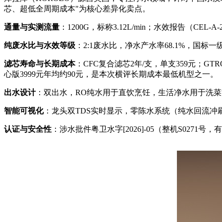
芯、超低全周期成本"为核心差异化卖点。
通量与实测流量
：1200G，标称3.12L/min；水效报告（CEL-A
纯废水比与水效等级
：2:1废水比，净水产水率68.1%，国标一级水效
滤芯寿命与长期成本
：CFC复合滤芯2年/支，单支359元；G
心版3999元年均约90元，是本次横评长期成本最低机型之一。
出水设计
：双出水，RO纯水用于直饮烹饪，生活净水用于洗
智能可视化
：龙头双TDS实时显示，零陈水系统（纯水回流冲刷
认证与安全性
：涉水批件粤卫水字[2026]-05（整机S0271