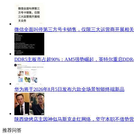
微信全面叫停第三方号卡销售，仅限三大运营商开展相关
DDR5主板市占超90%：AM5强势崛起，英特尔重启DD
华为将于2026年8月5日发布六款全场景智能终端新品
陕西烧烤店主因神似马斯克走红网络，坚守本职不借势营
推荐问答