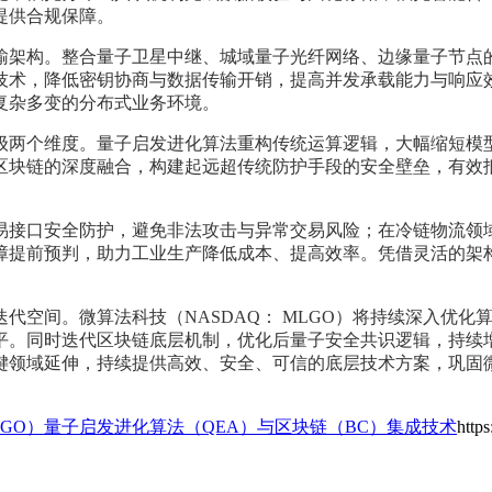
提供合规保障。
输架构。整合量子卫星中继、城域量子光纤网络、边缘量子节点
技术，降低密钥协商与数据传输开销，提高并发承载能力与响应
复杂多变的分布式业务环境。
级两个维度。量子启发进化算法重构传统运算逻辑，大幅缩短模
区块链的深度融合，构建起远超传统防护手段的安全壁垒，有效
易接口安全防护，避免非法攻击与异常交易风险；在冷链物流领
障提前预判，助力工业生产降低成本、提高效率。凭借灵活的架
代空间。微算法科技（NASDAQ： MLGO）将持续深入优
平。同时迭代区块链底层机制，优化后量子安全共识逻辑，持续
键领域延伸，持续提供高效、安全、可信的底层技术方案，巩固
GO）量子启发进化算法（QEA）与区块链（BC）集成技术
http