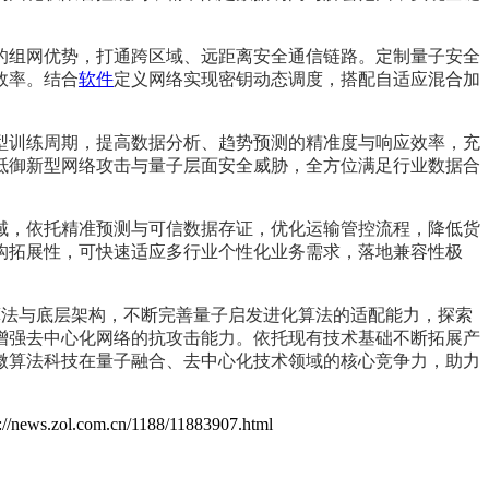
的组网优势，打通跨区域、远距离安全通信链路。定制量子安全
效率。结合
软件
定义网络实现密钥动态调度，搭配自适应混合加
型训练周期，提高数据分析、趋势预测的精准度与响应效率，充
抵御新型网络攻击与量子层面安全威胁，全方位满足行业数据合
域，依托精准预测与可信数据存证，优化运输管控流程，降低货
构拓展性，可快速适应多行业个性化业务需求，落地兼容性极
化算法与底层架构，不断完善量子启发进化算法的适配能力，探索
增强去中心化网络的抗攻击能力。依托现有技术基础不断拓展产
微算法科技在量子融合、去中心化技术领域的核心竞争力，助力
s://news.zol.com.cn/1188/11883907.html