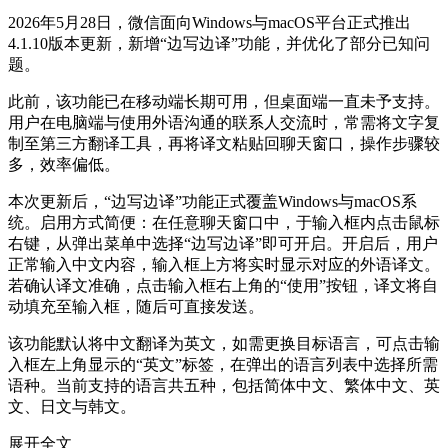
2026年5月28日，微信面向Windows与macOS平台正式推出
4.1.10版本更新，新增“边写边译”功能，并优化了部分已知问
题。
此前，该功能已在移动端长期可用，但桌面端一直未予支持。
用户在电脑端与使用外语沟通的联系人交流时，常需将文字复
制至第三方翻译工具，再将译文粘贴回聊天窗口，操作步骤较
多，效率偏低。
本次更新后，“边写边译”功能正式覆盖Windows与macOS系
统。启用方式简便：在任意聊天窗口中，于输入框内点击鼠标
右键，从弹出菜单中选择“边写边译”即可开启。开启后，用户
正常输入中文内容，输入框上方将实时显示对应的外语译文。
若确认译文准确，点击输入框右上角的“使用”按钮，译文将自
动填充至输入框，随后可直接发送。
该功能默认将中文翻译为英文，如需更换目标语言，可点击输
入框左上角显示的“英文”标签，在弹出的语言列表中选择所需
语种。当前支持的语言共五种，包括简体中文、繁体中文、英
文、日文与韩文。
展开全文