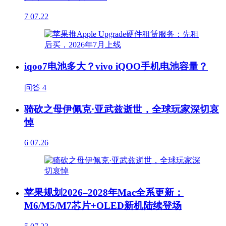
7
07.22
iqoo7电池多大？vivo iQOO手机电池容量？
问答
4
骑砍之母伊佩克·亚武兹逝世，全球玩家深切哀
悼
6
07.26
苹果规划2026–2028年Mac全系更新：
M6/M5/M7芯片+OLED新机陆续登场