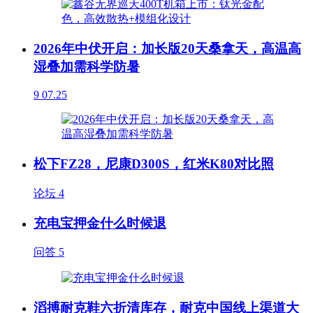
2026年中伏开启：加长版20天桑拿天，高温高
湿叠加需科学防暑
9
07.25
松下FZ28，尼康D300S，红米K80对比照
论坛
4
充电宝押金什么时候退
问答
5
滔搏耐克鞋六折清库存，耐克中国线上渠道大