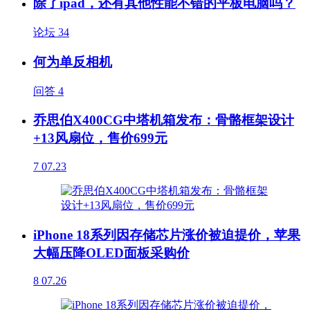
除了ipad，还有其他性能不错的平板电脑吗？
论坛
34
何为单反相机
问答
4
乔思伯X400CG中塔机箱发布：骨骼框架设计
+13风扇位，售价699元
7
07.23
iPhone 18系列因存储芯片涨价被迫提价，苹果
大幅压降OLED面板采购价
8
07.26