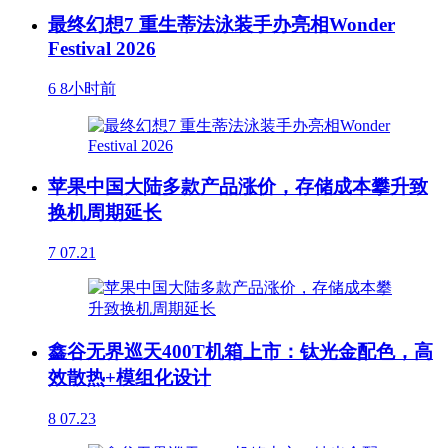
最终幻想7 重生蒂法泳装手办亮相Wonder
Festival 2026
6
8小时前
苹果中国大陆多款产品涨价，存储成本攀升致
换机周期延长
7
07.21
鑫谷无界巡天400T机箱上市：钛光金配色，高
效散热+模组化设计
8
07.23