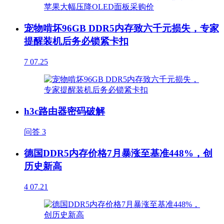
宠物啃坏96GB DDR5内存致六千元损失，专家
提醒装机后务必锁紧卡扣
7
07.25
h3c路由器密码破解
问答
3
德国DDR5内存价格7月暴涨至基准448%，创
历史新高
4
07.21