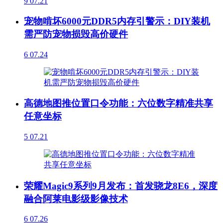
9
07.21
宠物啃坏6000元DDR5内存引警示：DIY装机
需严防宠物损毁高价硬件
6
07.24
高德地图推位置口令功能：六位数字精准共享
任意坐标
5
07.21
荣耀Magic9系列9月发布：首发骁龙8E6，深度
融合阿莱电影级影像技术
6
07.26