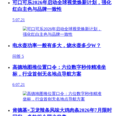
可口可乐2026年启动全球视觉焕新计划，强化
红白主色与品牌一致性
5
07.21
电水壶功率一般有多大，烧水壶多少W？
问答
5
高德地图推位置口令：六位数字秒传精准坐
标，行业首创无名地点导航方案
6
07.21
肯德基×卫龙辣条风味大鸡肉条2026年7月限时