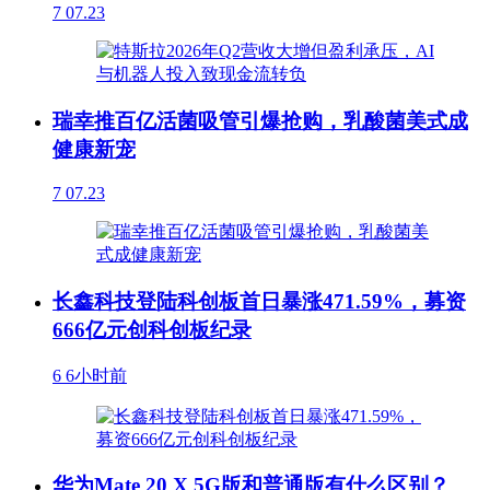
7
07.23
瑞幸推百亿活菌吸管引爆抢购，乳酸菌美式成
健康新宠
7
07.23
长鑫科技登陆科创板首日暴涨471.59%，募资
666亿元创科创板纪录
6
6小时前
华为Mate 20 X 5G版和普通版有什么区别？