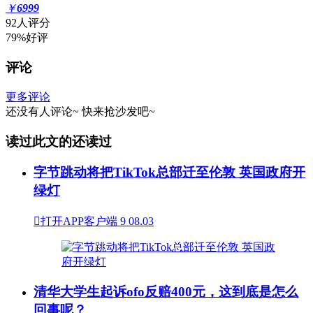
￥
6999
92人评分
79%好评
评论
更多评论
还没有人评论~
快来
抢沙发
吧~
读过此文的还读过
字节跳动将把TikTok总部迁至伦敦 英国政府开
绿灯

打开APP客户端
9
08.03
清华大学生起诉ofo反赔400元，这到底是怎么
回事呢？