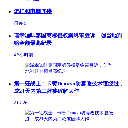
怎样和电脑连接
问答
5
瑞幸咖啡泰国商标侵权案终审胜诉，创当地判
赔金额最高纪录
4
5小时前
第一狂战士：卡赞Denuvo防篡改技术遭绕过，
成21天内第二款被破解大作
2
07.26