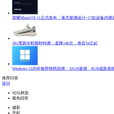
荣耀MagicOS 11正式发布：液态玻璃设计+17款设备内测
361度跑步鞋限时特惠：直降146元，券后54元起
Windows 11内存推荐悄然回调：32GB退潮，8GB成新底
推荐问答
提问
论坛精选
最热回答
摄影
手机