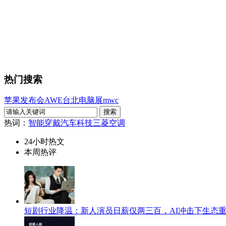
热门搜索
苹果发布会
AWE
台北电脑展
mwc
热词：
智能穿戴
汽车科技
三菱空调
24小时热文
本周热评
短剧行业降温：新人演员日薪仅两三百，AI冲击下生态