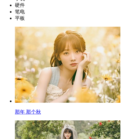
硬件
笔电
平板
那年 那个秋