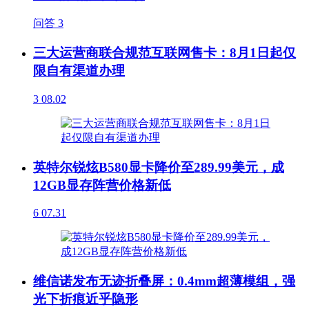
问答
3
三大运营商联合规范互联网售卡：8月1日起仅
限自有渠道办理
3
08.02
英特尔锐炫B580显卡降价至289.99美元，成
12GB显存阵营价格新低
6
07.31
维信诺发布无迹折叠屏：0.4mm超薄模组，强
光下折痕近乎隐形