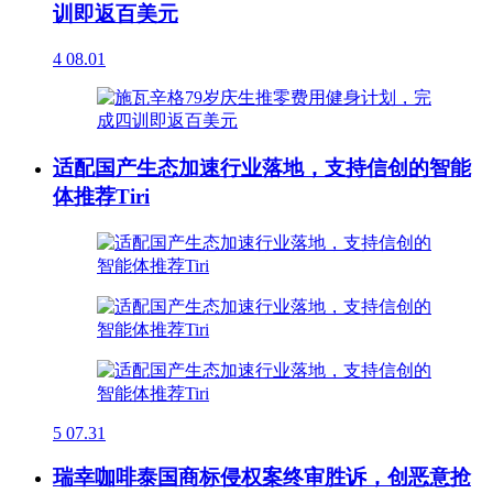
训即返百美元
4
08.01
适配国产生态加速行业落地，支持信创的智能
体推荐Tiri
5
07.31
瑞幸咖啡泰国商标侵权案终审胜诉，创恶意抢