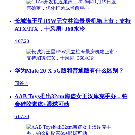
长城海王星H5W无立柱海景房机箱上市：支持
ATX/ITX，十风扇+360水冷
4
07.28
华为Mate 20 X 5G版和普通版有什么区别？
问答
4
AAB Toys推出32cm海盗女王汉库克手办，铂
金硅胶素体+眼球可动
6
07.30