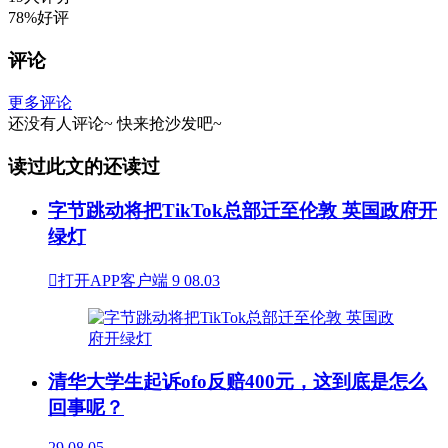
78%好评
评论
更多评论
还没有人评论~
快来
抢沙发
吧~
读过此文的还读过
字节跳动将把TikTok总部迁至伦敦 英国政府开
绿灯

打开APP客户端
9
08.03
清华大学生起诉ofo反赔400元，这到底是怎么
回事呢？
29
08.05