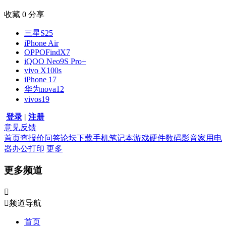
收藏
0
分享
三星S25
iPhone Air
OPPOFindX7
iQOO Neo9S Pro+
vivo X100s
iPhone 17
华为nova12
vivos19
登录
|
注册
意见反馈
首页
查报价
问答
论坛
下载
手机
笔记本
游戏硬件
数码影音
家用电
器
办公打印
更多
更多频道


频道导航
首页