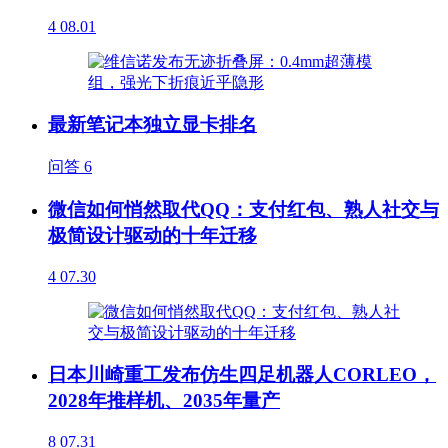
4
08.01
最新笔记本独立显卡排名
问答
6
微信如何悄然取代QQ：支付红包、熟人社交与
极简设计驱动的十年迁移
4
07.30
日本川崎重工发布仿生四足机器人CORLEO，
2028年推样机、2035年量产
8
07.31