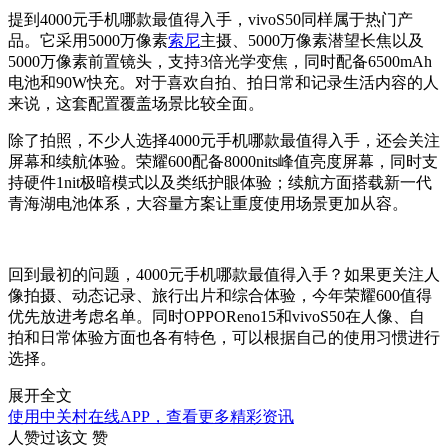
提到4000元手机哪款最值得入手，vivoS50同样属于热门产
品。它采用5000万像素
索尼
主摄、5000万像素潜望长焦以及
5000万像素前置镜头，支持3倍光学变焦，同时配备6500mAh
电池和90W快充。对于喜欢自拍、拍日常和记录生活内容的人
来说，这套配置覆盖场景比较全面。
除了拍照，不少人选择4000元手机哪款最值得入手，还会关注
屏幕和续航体验。荣耀600配备8000nits峰值亮度屏幕，同时支
持硬件1nit极暗模式以及类纸护眼体验；续航方面搭载新一代
青海湖电池体系，大容量方案让重度使用场景更加从容。
回到最初的问题，4000元手机哪款最值得入手？如果更关注人
像拍摄、动态记录、旅行出片和综合体验，今年荣耀600值得
优先放进考虑名单。同时OPPOReno15和vivoS50在人像、自
拍和日常体验方面也各有特色，可以根据自己的使用习惯进行
选择。
展开全文
使用中关村在线APP，查看更多精彩资讯
人赞过该文
赞