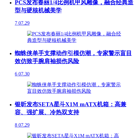
PCS发布春丽1/4比例机甲风雕像，融合经典造
型与硬核机械美学
7
07.29
蜘蛛侠单手支撑动作引模仿潮，专家警示盲目
效仿致手腕肩袖损伤风险
6
07.30
银昕发布SETA星斗X1M mATX机箱：高兼
容、强扩展、冷热双支持
8
07.29