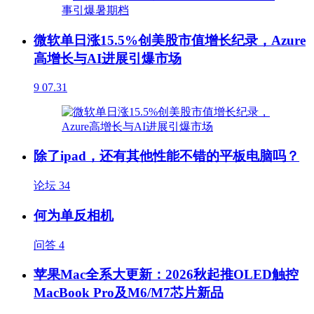
微软单日涨15.5%创美股市值增长纪录，Azure
高增长与AI进展引爆市场
9
07.31
除了ipad，还有其他性能不错的平板电脑吗？
论坛
34
何为单反相机
问答
4
苹果Mac全系大更新：2026秋起推OLED触控
MacBook Pro及M6/M7芯片新品