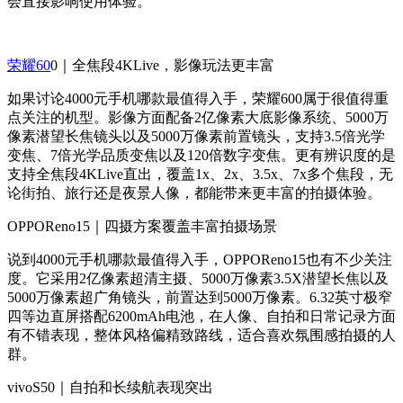
会直接影响使用体验。
荣耀60
0｜全焦段4KLive，影像玩法更丰富
如果讨论4000元手机哪款最值得入手，荣耀600属于很值得重
点关注的机型。影像方面配备2亿像素大底影像系统、5000万
像素潜望长焦镜头以及5000万像素前置镜头，支持3.5倍光学
变焦、7倍光学品质变焦以及120倍数字变焦。更有辨识度的是
支持全焦段4KLive直出，覆盖1x、2x、3.5x、7x多个焦段，无
论街拍、旅行还是夜景人像，都能带来更丰富的拍摄体验。
OPPOReno15｜四摄方案覆盖丰富拍摄场景
说到4000元手机哪款最值得入手，OPPOReno15也有不少关注
度。它采用2亿像素超清主摄、5000万像素3.5X潜望长焦以及
5000万像素超广角镜头，前置达到5000万像素。6.32英寸极窄
四等边直屏搭配6200mAh电池，在人像、自拍和日常记录方面
有不错表现，整体风格偏精致路线，适合喜欢氛围感拍摄的人
群。
vivoS50｜自拍和长续航表现突出