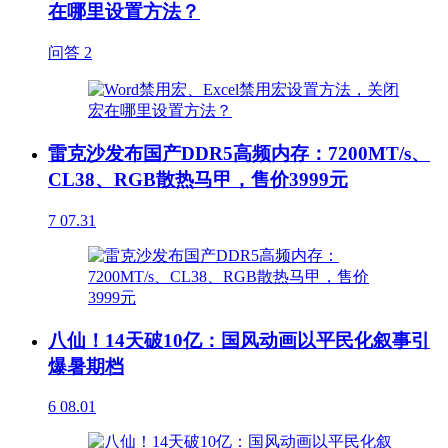
在哪里设置方法？
问答
2
雷克沙发布国产DDR5高频内存：7200MT/s、
CL38、RGB散热马甲，售价3999元
7
07.31
八仙！14天破10亿：国风动画以平民化叙事引
爆暑期档
6
08.01