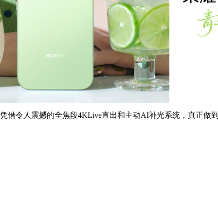
00凭借令人震撼的全焦段4KLive直出和主动AI补光系统，真