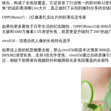
镜头，构成了全焦段覆盖。它还首发了行业唯一的双对称AI变
角”的远距离清晰Live大片，真正做到了从拍到修到分享的全链
OPPOReno15：2亿像素扎实出片的轻薄实况专家
如果你更多聚焦于日常生活的纪实随拍，OPPOReno15在
主摄和5000万像素3.5X潜望长焦，前置更是升级到了100
vivoS50：清透自然人像的长焦特化选手
如果说上面的机型侧重全能，那么vivoS50则是本次预算30
IMX882潜望长焦，支持3倍光学变焦。vivoS50通过自
过，相较于前两者在视频防抖和极限暗光多焦段覆盖的全面性，v