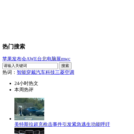
热门搜索
苹果发布会
AWE
台北电脑展
mwc
热词：
智能穿戴
汽车科技
三菱空调
24小时热文
本周热评
美特斯拉超充枪击事件引发紧急逃生功能呼吁