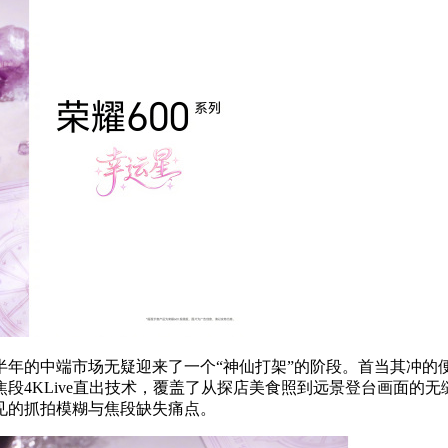
6上半年的中端市场无疑迎来了一个“神仙打架”的阶段。首当其冲
焦段4KLive直出技术，覆盖了从探店美食照到远景登台画面的无
见的抓拍模糊与焦段缺失痛点。