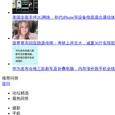
美国全面关停2G网络，初代iPhone等设备彻底退出通信
菠萝赛东回应隐退传闻：考研上岸北大，减重30斤实现
华为发布会推三款新车及折叠电脑，内存涨价致手机全线
推荐问答
提问
论坛精选
最热回答
摄影
手机