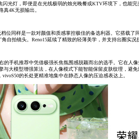
焦闪光灯，即便是在光线极弱的烛光晚餐或KTV环境下，也能完
路真4K无损输出。
3000元档位同样是一款对颜值和质感掌控极佳的备选利器。它搭载
°的超广角自拍镜头。Reno15延续了精致的轻薄美学，并支持出圈
00左右的手机推荐中凭借极强长焦氛围感脱颖而出的选手。它在人像
研原像引擎与大模型增强算法，在人像模式下能智能保留皮肤纹理，
ivoS50的长处更精准地集中在静态人像的压迫感表达上。