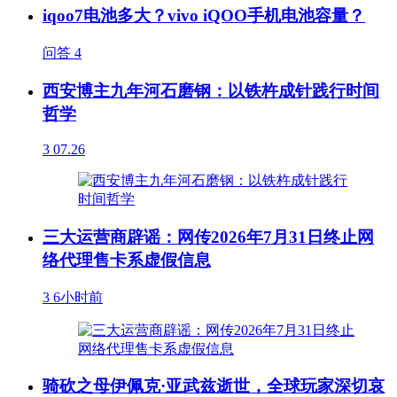
iqoo7电池多大？vivo iQOO手机电池容量？
问答
4
西安博主九年河石磨钢：以铁杵成针践行时间
哲学
3
07.26
三大运营商辟谣：网传2026年7月31日终止网
络代理售卡系虚假信息
3
6小时前
骑砍之母伊佩克·亚武兹逝世，全球玩家深切哀