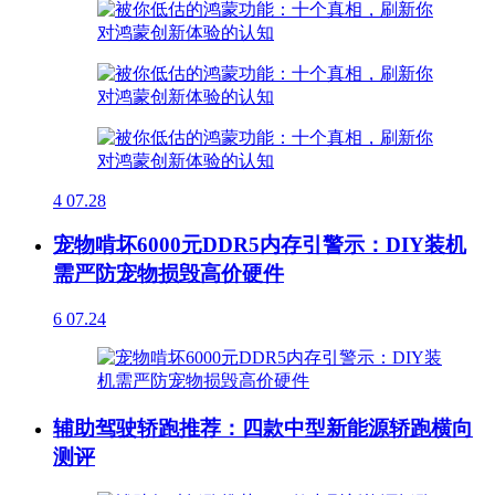
4
07.28
宠物啃坏6000元DDR5内存引警示：DIY装机
需严防宠物损毁高价硬件
6
07.24
辅助驾驶轿跑推荐：四款中型新能源轿跑横向
测评