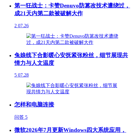
第一狂战士：卡赞Denuvo防篡改技术遭绕过，
成21天内第二款被破解大作
2
07.26
兔娘线下合影暖心安抚紧张粉丝，细节展现共
情力与人文温度
5
07.28
怎样和电脑连接
问答
5
微软2026年7月更新Windows四大系统应用，