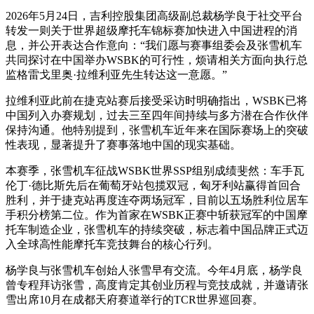
2026年5月24日，吉利控股集团高级副总裁杨学良于社交平台
转发一则关于世界超级摩托车锦标赛加快进入中国进程的消
息，并公开表达合作意向：“我们愿与赛事组委会及张雪机车
共同探讨在中国举办WSBK的可行性，烦请相关方面向执行总
监格雷戈里奥·拉维利亚先生转达这一意愿。”
拉维利亚此前在捷克站赛后接受采访时明确指出，WSBK已将
中国列入办赛规划，过去三至四年间持续与多方潜在合作伙伴
保持沟通。他特别提到，张雪机车近年来在国际赛场上的突破
性表现，显著提升了赛事落地中国的现实基础。
本赛季，张雪机车征战WSBK世界SSP组别成绩斐然：车手瓦
伦丁·德比斯先后在葡萄牙站包揽双冠，匈牙利站赢得首回合
胜利，并于捷克站再度连夺两场冠军，目前以五场胜利位居车
手积分榜第二位。作为首家在WSBK正赛中斩获冠军的中国摩
托车制造企业，张雪机车的持续突破，标志着中国品牌正式迈
入全球高性能摩托车竞技舞台的核心行列。
杨学良与张雪机车创始人张雪早有交流。今年4月底，杨学良
曾专程拜访张雪，高度肯定其创业历程与竞技成就，并邀请张
雪出席10月在成都天府赛道举行的TCR世界巡回赛。