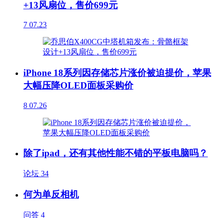
+13风扇位，售价699元
7
07.23
iPhone 18系列因存储芯片涨价被迫提价，苹果
大幅压降OLED面板采购价
8
07.26
除了ipad，还有其他性能不错的平板电脑吗？
论坛
34
何为单反相机
问答
4