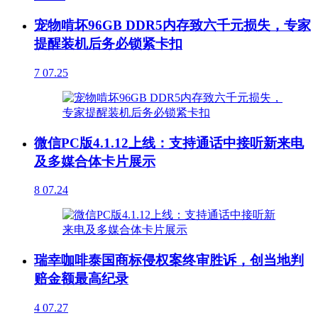
宠物啃坏96GB DDR5内存致六千元损失，专家
提醒装机后务必锁紧卡扣
7
07.25
微信PC版4.1.12上线：支持通话中接听新来电
及多媒合体卡片展示
8
07.24
瑞幸咖啡泰国商标侵权案终审胜诉，创当地判
赔金额最高纪录
4
07.27