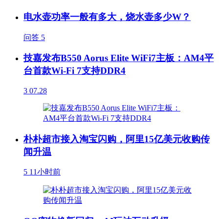
电水壶功率一般有多大，烧水壶多少W？
问答
5
技嘉发布B550 Aorus Elite WiFi7主板：AM4平
台首款Wi-Fi 7支持DDR4
3
07.28
朴朴超市接入淘宝闪购，阿里15亿美元收购传
闻升温
5
11小时前