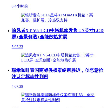
8
4小时前
追风者XT V5-LCD中塔机箱发售：7英寸LCD
屏+全景侧透+全能散热扩展
5
07.23
瑞幸咖啡泰国商标侵权案终审胜诉，创恶意抢
注认定标志性判例
4
07.28