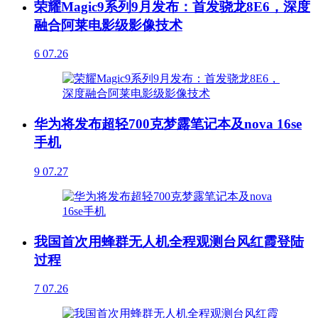
荣耀Magic9系列9月发布：首发骁龙8E6，深度
融合阿莱电影级影像技术
6
07.26
华为将发布超轻700克梦露笔记本及nova 16se
手机
9
07.27
我国首次用蜂群无人机全程观测台风红霞登陆
过程
7
07.26