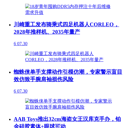
川崎重工发布骑乘式四足机器人CORLEO，
2028年推样机、2035年量产
6
07.30
蜘蛛侠单手支撑动作引模仿潮，专家警示盲目
效仿致手腕肩袖损伤风险
6
07.30
AAB Toys推出32cm海盗女王汉库克手办，铂
金硅胶素体+眼球可动