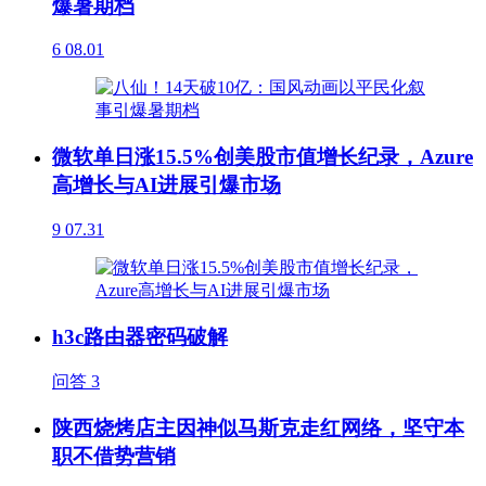
爆暑期档
6
08.01
微软单日涨15.5%创美股市值增长纪录，Azure
高增长与AI进展引爆市场
9
07.31
h3c路由器密码破解
问答
3
陕西烧烤店主因神似马斯克走红网络，坚守本
职不借势营销