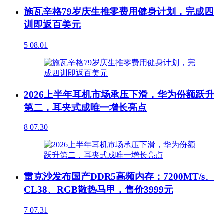
施瓦辛格79岁庆生推零费用健身计划，完成四
训即返百美元
5
08.01
2026上半年耳机市场承压下滑，华为份额跃升
第二，耳夹式成唯一增长亮点
8
07.30
雷克沙发布国产DDR5高频内存：7200MT/s、
CL38、RGB散热马甲，售价3999元
7
07.31