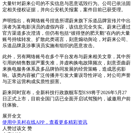
大量针对蔚来公司的不实信息与恶意诋毁行为。公司已依法固
定相关侵权证据，并向公安机关报案，案件目前已获受理。
声明指出，有网络账号捏造所谓蔚来旗下乐道品牌宣传片中出
演者为某电影演员的虚假内容，该信息完全失实。蔚来已通过
官方渠道多次澄清，但仍有包括“彼得堡的肥天鹅”在内的大量
账号持续转发、扩散此类谣言，刻意煽动舆论，对蔚来公司、
乐道品牌及涉事演员实施有组织的恶意攻击。
此外，另有网络账号在多个平台发布与蔚来相关文章，其中所
引用的销售数据严重失准，并虚构换电故障频次，刻意歪曲蔚
来换电服务体系及多品牌协同发展的经营策略，造成恶劣影
响。该类内容被广泛传播并引发大量误导性评论，对公司声誉
与正常运营构成实质性损害。
蔚来同时宣布，全新科技行政旗舰车型ES9将于2026年5月27
日正式上市，目前全国门店已全面开启试驾预约，诚邀用户前
往体验。
展开全文
使用中关村在线APP，查看更多精彩资讯
人赞过该文
赞