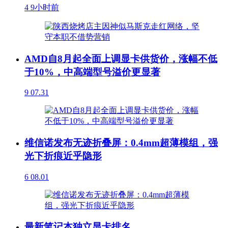
4
9小时前
AMD自8月起全面上调显卡供货价，涨幅不低
于10%，中高端型号溢价更显著
9
07.31
维信诺发布无迹折叠屏：0.4mm超薄模组，强
光下折痕近乎隐形
6
08.01
最新笔记本独立显卡排名