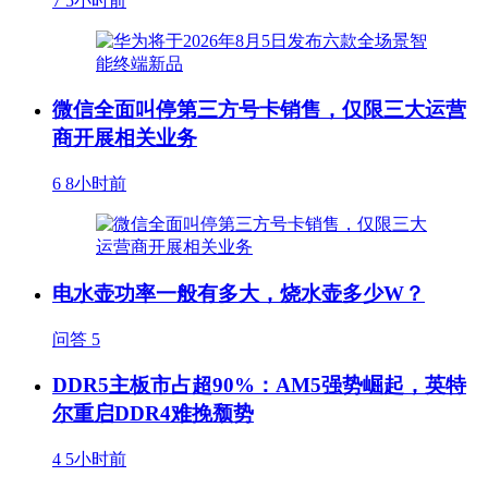
7
5小时前
微信全面叫停第三方号卡销售，仅限三大运营
商开展相关业务
6
8小时前
电水壶功率一般有多大，烧水壶多少W？
问答
5
DDR5主板市占超90%：AM5强势崛起，英特
尔重启DDR4难挽颓势
4
5小时前