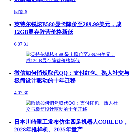
问答
6
英特尔锐炫B580显卡降价至289.99美元，成
12GB显存阵营价格新低
6
07.31
微信如何悄然取代QQ：支付红包、熟人社交与
极简设计驱动的十年迁移
4
07.30
日本川崎重工发布仿生四足机器人CORLEO，
2028年推样机、2035年量产