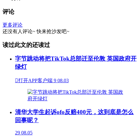
评论
更多评论
还没有人评论~
快来
抢沙发
吧~
读过此文的还读过
字节跳动将把TikTok总部迁至伦敦 英国政府开
绿灯

打开APP客户端
9
08.03
清华大学生起诉ofo反赔400元，这到底是怎么
回事呢？
29
08.05