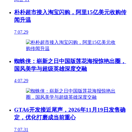
朴朴超市接入淘宝闪购，阿里15亿美元收购传
闻升温
7
07.29
蜘蛛侠：崭新之日中国版莲花海报惊艳出圈，
国风美学与超级英雄深度交融
4
07.29
GTA6开发接近尾声，2026年11月19日发售确
定，优化打磨成当前重心
7
07.31