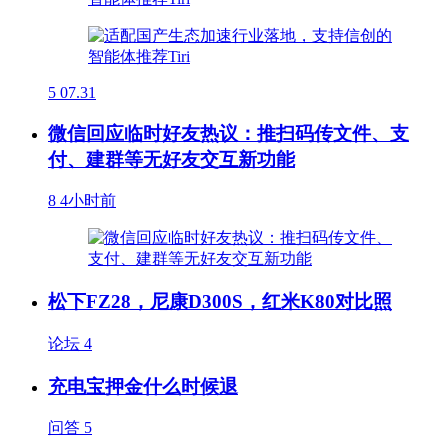
5
07.31
微信回应临时好友热议：推扫码传文件、支
付、建群等无好友交互新功能
8
4小时前
松下FZ28，尼康D300S，红米K80对比照
论坛
4
充电宝押金什么时候退
问答
5