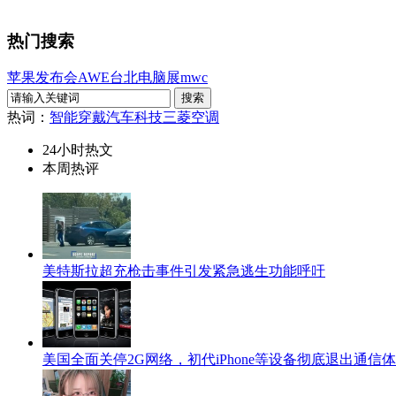
热门搜索
苹果发布会
AWE
台北电脑展
mwc
热词：
智能穿戴
汽车科技
三菱空调
24小时热文
本周热评
美特斯拉超充枪击事件引发紧急逃生功能呼吁
美国全面关停2G网络，初代iPhone等设备彻底退出通信