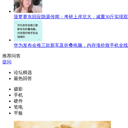
菠萝赛东回应隐退传闻：考研上岸北大，减重30斤实现
华为发布会推三款新车及折叠电脑，内存涨价致手机全线
推荐问答
提问
论坛精选
最热回答
摄影
手机
硬件
笔电
平板