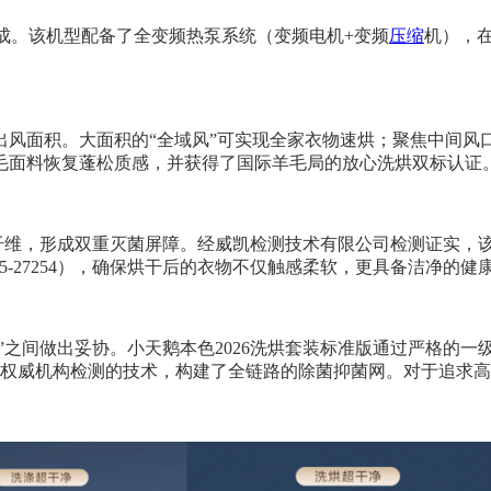
）完成。该机型配备了全变频热泵系统（变频电机+变频
压缩
机），
风面积。大面积的“全域风”可实现全家衣物速烘；聚焦中间风口
毛面料恢复蓬松质感，并获得了国际羊毛局的放心洗烘双标认证
维，形成双重灭菌屏障。经威凯检测技术有限公司检测证实，该机型对
025-27254），确保烘干后的衣物不仅触感柔软，更具备洁净的健
功能”之间做出妥协。小天鹅本色2026洗烘套装标准版通过严格
通过权威机构检测的技术，构建了全链路的除菌抑菌网。对于追求