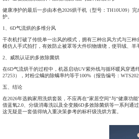
健康净护的最后一步由本色2026烘干机（型号：TH10U09
护。
1、6D气流烘的多维分风
干衣机打破了传统单一出风的模式，拥有三种出风方式与三种出
模仿人手式拍打，有效防止被罩等大件织物缠绕，使羽绒、羊
2、威凯认证的多效除菌烘
在6D气流烘干的过程中，机器启动UV紫外线与循环暖风穿透纤
27253），对粉尘螨的除螨率约等于100%（报告编号：WTS2
五、结论
在2026年选购家用洗烘套装，不应再在“家居空间”与“健康
借蓝氧2.0、分级消毒洗以及全变频6D多效除菌烘等一系列
这无疑是一套值得纳入重决策参考的标杆级洗烘方案。