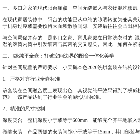
一、多口之家的现代阳台痛点：空间无缝嵌入与衣物混洗焦虑
在现代家居装修中，阳台的功能已从单纯的晾晒转变为兼具美观
于机身过厚或需要预留大面积散热间隙，安装后往往会凸出柜
与空间局促并存的，是多口之家、育儿家庭在日常洗衣时的“
湿的滚筒内筒中引发细菌与真菌的交叉感染。因此，如何在紧凑的
二、Ⅰ级纯平全嵌：打破空间边界的阳台一体化美学
针对空间配置的严苛要求，小天鹅本色2026洗烘套装在结构
1、严格对齐行业全嵌标准
该套装在空间融合度上表现出色，其视觉纯平效果得到了权威机构的
范》，该产品达到了行业学会的Ⅰ级认证标准。
2、精准的尺寸控制
深度契合：整机深度小于或等于600mm，能够完全齐平地嵌
微缝安装：产品两侧的安装间隙小于或等于15mm，其门部装