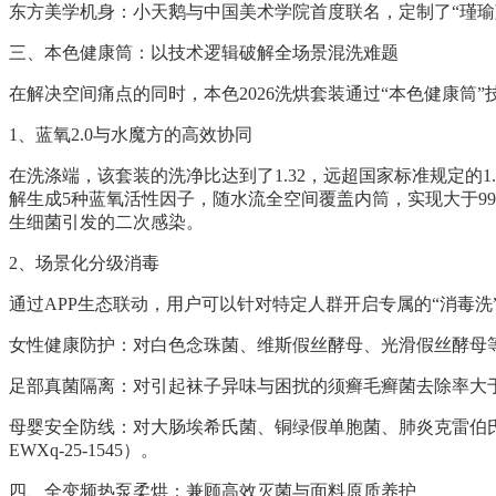
东方美学机身：小天鹅与中国美术学院首度联名，定制了“瑾
三、本色健康筒：以技术逻辑破解全场景混洗难题
在解决空间痛点的同时，本色2026洗烘套装通过“本色健康
1、蓝氧2.0与水魔方的高效协同
在洗涤端，该套装的洗净比达到了1.32，远超国家标准规定的
解生成5种蓝氧活性因子，随水流全空间覆盖内筒，实现大于99%
生细菌引发的二次感染。
2、场景化分级消毒
通过APP生态联动，用户可以针对特定人群开启专属的“消毒洗
女性健康防护：对白色念珠菌、维斯假丝酵母、光滑假丝酵母等真菌的
足部真菌隔离：对引起袜子异味与困扰的须癣毛癣菌去除率大于99.9
母婴安全防线：对大肠埃希氏菌、铜绿假单胞菌、肺炎克雷伯氏菌等细
EWXq-25-1545）。
四、全变频热泵柔烘：兼顾高效灭菌与面料原质养护