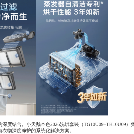
合。小天鹅本色2026洗烘套装（TG10U09+TH10U09
与衣物深度净护的系统化解决方案。