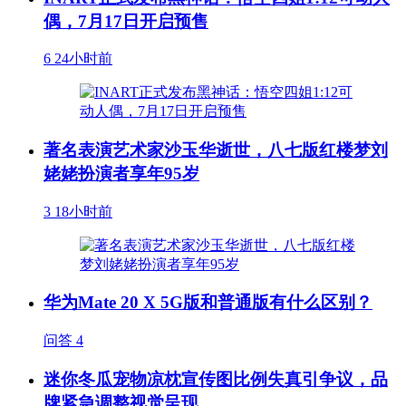
偶，7月17日开启预售
6
24小时前
著名表演艺术家沙玉华逝世，八七版红楼梦刘
姥姥扮演者享年95岁
3
18小时前
华为Mate 20 X 5G版和普通版有什么区别？
问答
4
迷你冬瓜宠物凉枕宣传图比例失真引争议，品
牌紧急调整视觉呈现