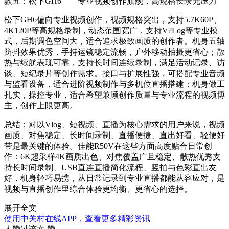
款五：松下GH6——专业视频创作旗舰，高规格长录无压力
松下GH6偏向专业视频创作，视频规格突出，支持5.7K60P、
4K120P等高规格录制，动态范围宽广，支持V?Log等专业模
式，后期调色空间大，适合追求极致画质的创作者。机身五轴
防抖效果优秀，手持运镜稳定流畅，户外移动拍摄更省心；散
热与续航表现可靠，支持长时间连续录制，满足活动记录、访
谈、短纪录片等创作需求。接口与扩展性强，可搭配专业音频
与监看设备，适合进阶视频制作与多机位直播搭建；机身做工
扎实，操控专业，适合希望兼顾创作质量与专业流程的视频博
主，创作上限更高。
总结：对以Vlog、短视频、直播为核心需求的用户来说，视频
画质、对焦稳定、长时间录制、直播便捷、直出好看、轻便好
带是最关键的体验。佳能R50V在这些方面高度贴合日常创
作：6K超采样4K画质出色、对焦覆盖广且稳定、散热优秀支
持长时间录制、USB直连直播简化流程、竖拍与色彩直出友
好，机身轻巧易携，从日常记录到专业直播都能从容应对，是
视频与直播创作里综合体验更均衡、更省心的选择。
展开全文
使用中关村在线APP，查看更多精彩资讯