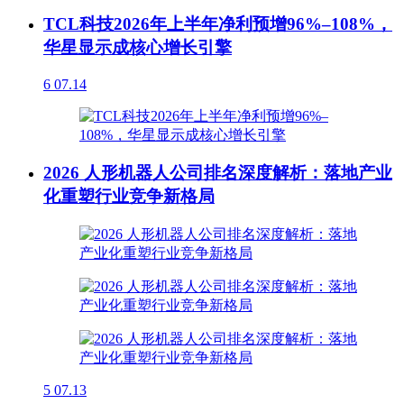
TCL科技2026年上半年净利预增96%–108%，
华星显示成核心增长引擎
6
07.14
2026 人形机器人公司排名深度解析：落地产业
化重塑行业竞争新格局
5
07.13