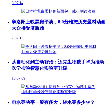
3
07.14
争洛阳上映票房平淡，8.0分难掩历史题材动画
大众接受度瓶颈
7
07.11
从自动化到主动智治：迈克生物携手华为推动
医学检验智慧化实验室升级
15
07.09
电水壶功率一般有多大，烧水壶多少W？