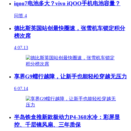
iqoo7电池多大？vivo iQOO手机电池容量？
问答
4
德比斯英国站创最快圈速，张雪机车锁定积分
榜次席
4
07.13
享界G9蠕行越障，让新手也能轻松穿越无压力
6
07.14
半岛铁盒推新款极动力P4-360水冷：彩屏显
控、千层镜风扇、三年质保