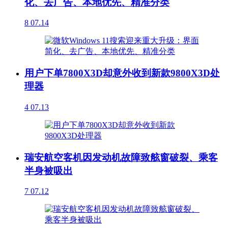
化、去广告、本地优先、精准分类
8
07.14
用户下单7800X3D却意外收到新款9800X3D处
理器
4
07.13
瑞安航空客机因发动机故障致舷窗破裂、乘客
半身被吸出
7
07.12