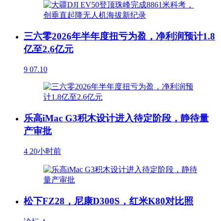
三六零2026年半年度扭亏为盈，净利润预计1.8
亿至2.6亿元
9
07.10
乐高iMac G3积木设计进入待定阶段，静待量
产审批
4
20小时前
松下FZ28，尼康D300S，红米K80对比照