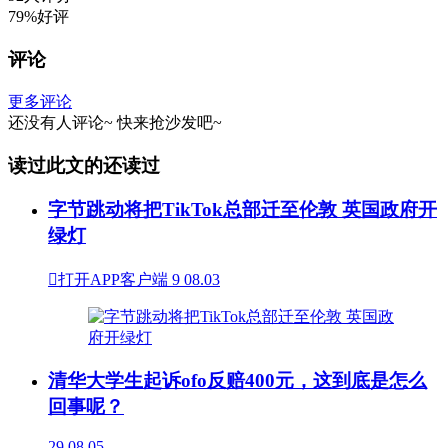
79%好评
评论
更多评论
还没有人评论~
快来
抢沙发
吧~
读过此文的还读过
字节跳动将把TikTok总部迁至伦敦 英国政府开
绿灯

打开APP客户端
9
08.03
清华大学生起诉ofo反赔400元，这到底是怎么
回事呢？
29
08.05