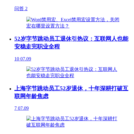
问答
2
52岁字节跳动员工退休引热议：互联网人也能
安稳走完职业全程
10
07.09
上海字节跳动员工52岁退休，十年深耕打破互
联网年龄焦虑
7
07.09