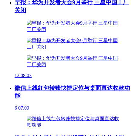
早报：华为开发者大会9月举行 三星中国工厂
关闭
12
08.03
微信上线红包转账快捷定位与桌面直达收款功
能
6
07.09