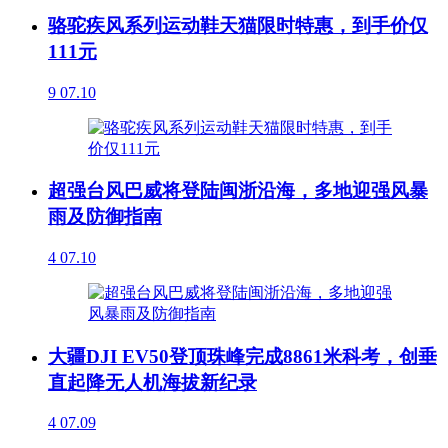
骆驼疾风系列运动鞋天猫限时特惠，到手价仅
111元
9
07.10
超强台风巴威将登陆闽浙沿海，多地迎强风暴
雨及防御指南
4
07.10
大疆DJI EV50登顶珠峰完成8861米科考，创垂
直起降无人机海拔新纪录
4
07.09