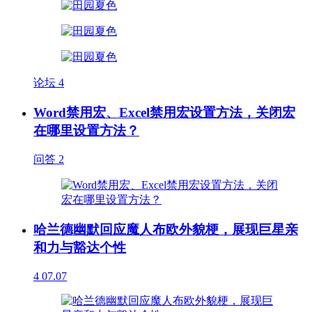
论坛
4
Word禁用宏、Excel禁用宏设置方法，关闭宏
在哪里设置方法？
问答
2
哈兰德幽默回应魔人布欧外貌梗，展现巨星亲
和力与豁达个性
4
07.07