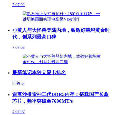
7
07.02
小黄人与大怪兽登陆内地，致敬好莱坞黄金时
代，创系列最高口碑
7
07.03
最新笔记本独立显卡排名
问答
6
雷克沙推雷神二代DDR5内存：搭载国产长鑫
芯片，频率突破至7600MT/s
4
07.07