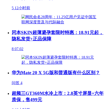
5
12小时前
冈本SKIN超薄避孕套限时特惠：18.91元起，
隐私发货+正品保障
8
07.02
华为Mate 20 X 5G版和普通版有什么区别？
问答
4
超频三GT360M水冷上市：2.8英寸屏显+六年
质保，售499元