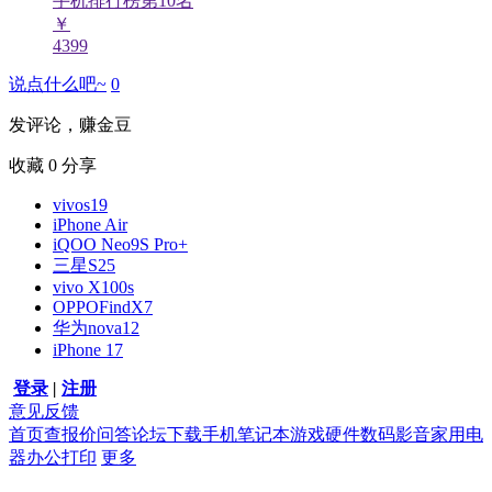
手机排行榜第
10
名
￥
4399
说点什么吧~
0
发评论，赚金豆
收藏
0
分享
vivos19
iPhone Air
iQOO Neo9S Pro+
三星S25
vivo X100s
OPPOFindX7
华为nova12
iPhone 17
登录
|
注册
意见反馈
首页
查报价
问答
论坛
下载
手机
笔记本
游戏硬件
数码影音
家用电
器
办公打印
更多