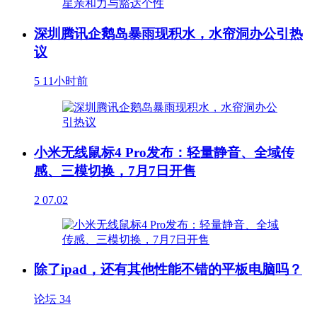
深圳腾讯企鹅岛暴雨现积水，水帘洞办公引热
议
5
11小时前
小米无线鼠标4 Pro发布：轻量静音、全域传
感、三模切换，7月7日开售
2
07.02
除了ipad，还有其他性能不错的平板电脑吗？
论坛
34