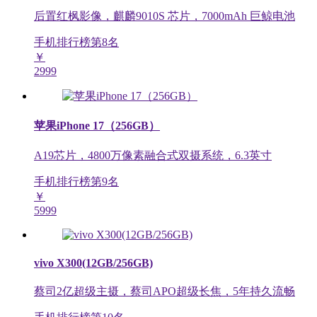
后置红枫影像，麒麟9010S 芯片，7000mAh 巨鲸电池
手机排行榜第
8
名
￥
2999
苹果iPhone 17（256GB）
A19芯片，4800万像素融合式双摄系统，6.3英寸
手机排行榜第
9
名
￥
5999
vivo X300(12GB/256GB)
蔡司2亿超级主摄，蔡司APO超级长焦，5年持久流畅