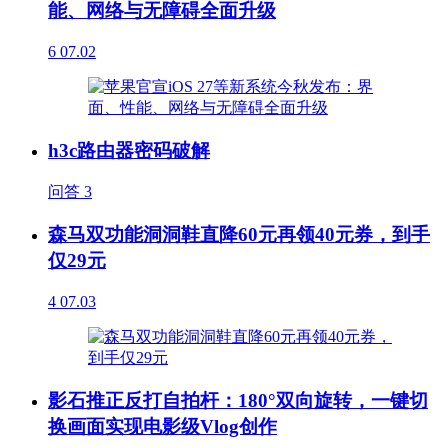
能、网络与无障碍全面升级
6
07.02
h3c路由器密码破解
问答
3
森马双功能洞洞鞋直降60元再领40元券，到手
仅29元
4
07.03
影石推正反打自拍杆：180°双向旋转，一键切
换画面实现电影级Vlog创作