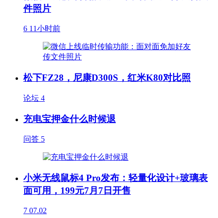
件照片
6
11小时前
松下FZ28，尼康D300S，红米K80对比照
论坛
4
充电宝押金什么时候退
问答
5
小米无线鼠标4 Pro发布：轻量化设计+玻璃表
面可用，199元7月7日开售
7
07.02