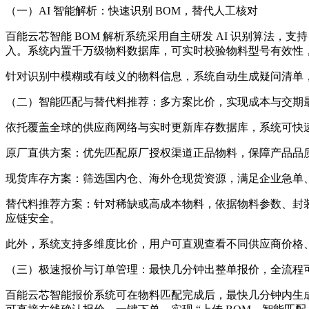
（一）AI 智能解析：快速识别 BOM，替代人工核对
百能云芯智能 BOM 解析系统采用自主研发 AI 识别算法，支
入。系统内置千万级物料数据库，可实时校验物料型号有效性
针对识别中模糊或有歧义的物料信息，系统自动生成疑问清单，
（二）智能匹配与替代料推荐：多方案比价，实现成本与交期
依托覆盖全球的供应商网络与实时更新库存数据库，系统可快速
原厂直供方案：优先匹配原厂授权渠道正品物料，保障产品品
现货库存方案：筛选国内仓、海外仓现货资源，满足企业急单
替代料推荐方案：针对稀缺或高成本物料，依据物料参数、封
应链安全。
此外，系统支持多维度比价，用户可直观查看不同供应商价格、
（三）极速报价与订单管理：最快几分钟出整单报价，全流程
百能云芯智能报价系统可在物料匹配完成后，最快几分钟内生