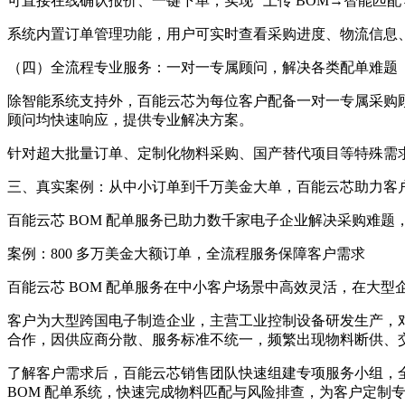
可直接在线确认报价、一键下单，实现 “上传 BOM→智能匹
系统内置订单管理功能，用户可实时查看采购进度、物流信息
（四）全流程专业服务：一对一专属顾问，解决各类配单难题
除智能系统支持外，百能云芯为每位客户配备一对一专属采购顾
顾问均快速响应，提供专业解决方案。
针对超大批量订单、定制化物料采购、国产替代项目等特殊需
三、真实案例：从中小订单到千万美金大单，百能云芯助力客
百能云芯 BOM 配单服务已助力数千家电子企业解决采购难
案例：800 多万美金大额订单，全流程服务保障客户需求
百能云芯 BOM 配单服务在中小客户场景中高效灵活，在大型
客户为大型跨国电子制造企业，主营工业控制设备研发生产，对
合作，因供应商分散、服务标准不统一，频繁出现物料断供、
了解客户需求后，百能云芯销售团队快速组建专项服务小组，全
BOM 配单系统，快速完成物料匹配与风险排查，为客户定制