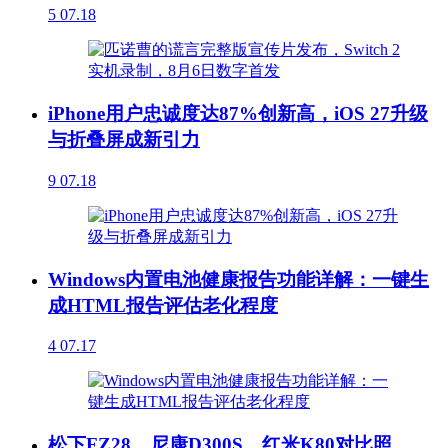
5
07.18
iPhone用户忠诚度达87%创新高，iOS 27升级
与折叠屏成新引力
9
07.18
Windows内置电池健康报告功能详解：一键生
成HTML报告评估老化程度
4
07.17
松下FZ28，尼康D300S，红米K80对比照