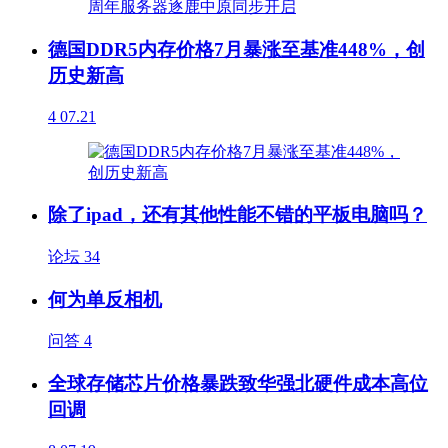
德国DDR5内存价格7月暴涨至基准448%，创
历史新高
4
07.21
除了ipad，还有其他性能不错的平板电脑吗？
论坛
34
何为单反相机
问答
4
全球存储芯片价格暴跌致华强北硬件成本高位
回调