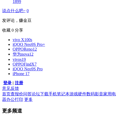
1899
说点什么吧~
0
发评论，赚金豆
收藏
0
分享
vivo X100s
iQOO Neo9S Pro+
OPPOReno12
华为nova12
vivos19
OPPOFindX7
iQOO Neo9S Pro
iPhone 17
登录
|
注册
意见反馈
首页
查报价
问答
论坛
下载
手机
笔记本
游戏硬件
数码影音
家用电
器
办公打印
更多
更多频道