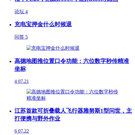
论坛
4
充电宝押金什么时候退
问答
5
高德地图推位置口令功能：六位数字秒传精准
坐标
4
07.21
江苏首款可折叠载人飞行器雅努斯1型问世，主
打便携与野外作业
6
07.22