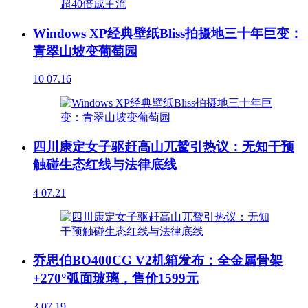
Windows XP经典壁纸Bliss拍摄地三十年巨变：
青翠山坡变葡萄园
10
07.16
四川康定女子驱赶高山兀鹫引热议：无知干预
触碰生态红线与法律底线
4
07.21
乔思伯BO400CG V2机箱发布：全金属骨架
+270°弧面玻璃，售价1599元
3
07.19