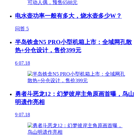
电水壶功率一般有多大，烧水壶多少W？
问答
5
半岛铁盒N5 PRO小型机箱上市：全域网孔散
热+分仓设计，售价399元
6
07.18
勇者斗恶龙12：幻梦彼岸主角原画首曝，鸟山
明遗作亮相
9
07.18