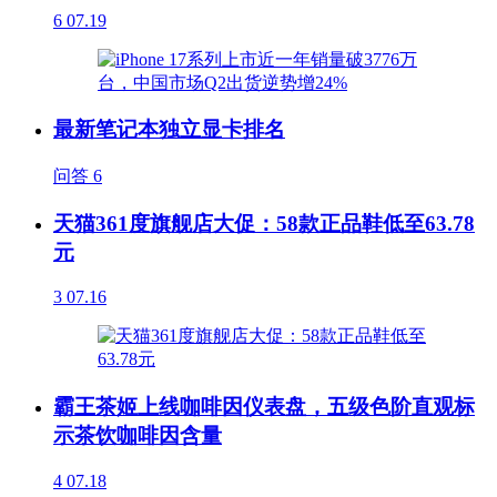
6
07.19
最新笔记本独立显卡排名
问答
6
天猫361度旗舰店大促：58款正品鞋低至63.78
元
3
07.16
霸王茶姬上线咖啡因仪表盘，五级色阶直观标
示茶饮咖啡因含量
4
07.18