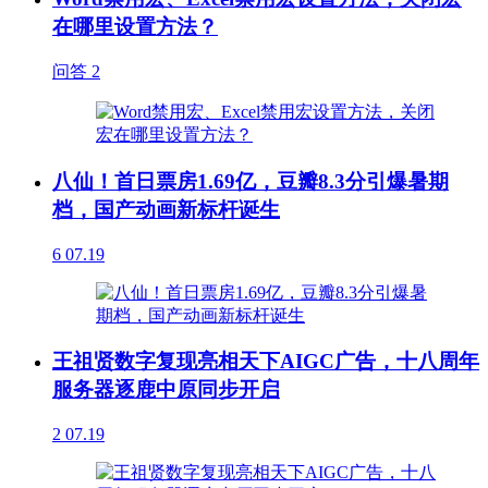
在哪里设置方法？
问答
2
八仙！首日票房1.69亿，豆瓣8.3分引爆暑期
档，国产动画新标杆诞生
6
07.19
王祖贤数字复现亮相天下AIGC广告，十八周年
服务器逐鹿中原同步开启
2
07.19