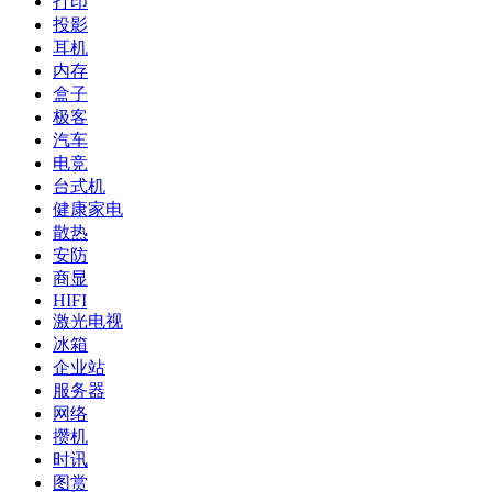
打印
投影
耳机
内存
盒子
极客
汽车
电竞
台式机
健康家电
散热
安防
商显
HIFI
激光电视
冰箱
企业站
服务器
网络
攒机
时讯
图赏