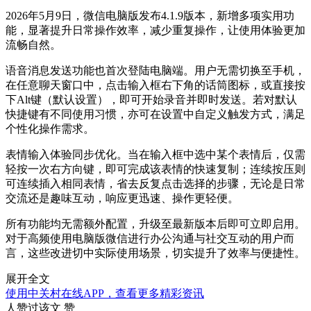
2026年5月9日，微信电脑版发布4.1.9版本，新增多项实用功
能，显著提升日常操作效率，减少重复操作，让使用体验更加
流畅自然。
语音消息发送功能也首次登陆电脑端。用户无需切换至手机，
在任意聊天窗口中，点击输入框右下角的话筒图标，或直接按
下Alt键（默认设置），即可开始录音并即时发送。若对默认
快捷键有不同使用习惯，亦可在设置中自定义触发方式，满足
个性化操作需求。
表情输入体验同步优化。当在输入框中选中某个表情后，仅需
轻按一次右方向键，即可完成该表情的快速复制；连续按压则
可连续插入相同表情，省去反复点击选择的步骤，无论是日常
交流还是趣味互动，响应更迅速、操作更轻便。
所有功能均无需额外配置，升级至最新版本后即可立即启用。
对于高频使用电脑版微信进行办公沟通与社交互动的用户而
言，这些改进切中实际使用场景，切实提升了效率与便捷性。
展开全文
使用中关村在线APP，查看更多精彩资讯
人赞过该文
赞