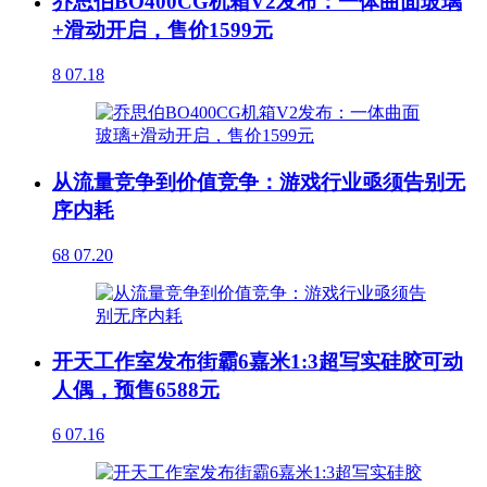
乔思伯BO400CG机箱V2发布：一体曲面玻璃
+滑动开启，售价1599元
8
07.18
从流量竞争到价值竞争：游戏行业亟须告别无
序内耗
68
07.20
开天工作室发布街霸6嘉米1:3超写实硅胶可动
人偶，预售6588元
6
07.16