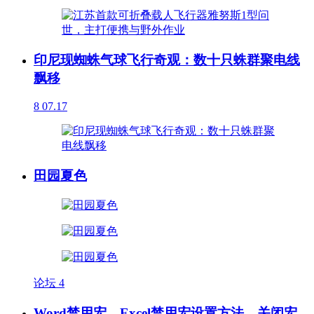
印尼现蜘蛛气球飞行奇观：数十只蛛群聚电线
飘移
8
07.17
田园夏色
论坛
4
Word禁用宏、Excel禁用宏设置方法，关闭宏