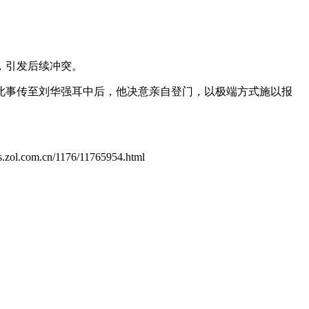
，引发后续冲突。
此事传至刘华强耳中后，他决意亲自登门，以极端方式施以报
。
ws.zol.com.cn/1176/11765954.html