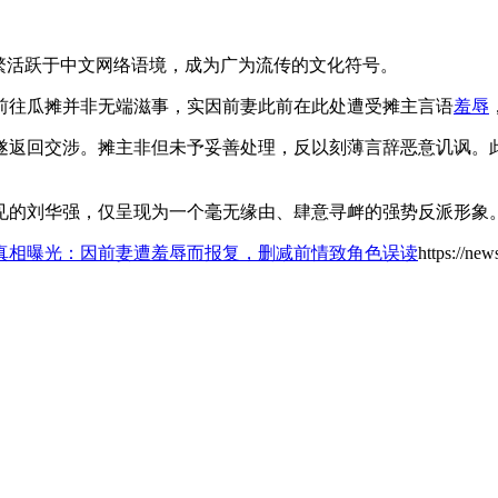
繁活跃于中文网络语境，成为广为流传的文化符号。
前往瓜摊并非无端滋事，实因前妻此前在此处遭受摊主言语
羞辱
遂返回交涉。摊主非但未予妥善处理，反以刻薄言辞恶意讥讽。
见的刘华强，仅呈现为一个毫无缘由、肆意寻衅的强势反派形象
真相曝光：因前妻遭羞辱而报复，删减前情致角色误读
https://ne