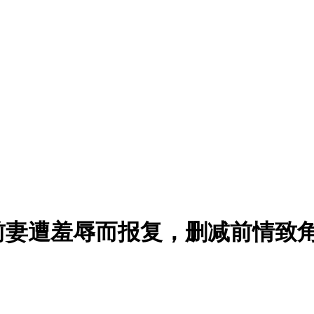
前妻遭羞辱而报复，删减前情致