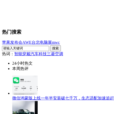
热门搜索
苹果发布会
AWE
台北电脑展
mwc
热词：
智能穿戴
汽车科技
三菱空调
24小时热文
本周热评
微信鸿蒙版上线一年半安装破七千万，生态适配加速追赶i