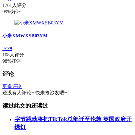
1761人评分
99%好评
小米XMWXSB03YM
￥
79
108人评分
98%好评
评论
更多评论
还没有人评论~
快来
抢沙发
吧~
读过此文的还读过
字节跳动将把TikTok总部迁至伦敦 英国政府开
绿灯