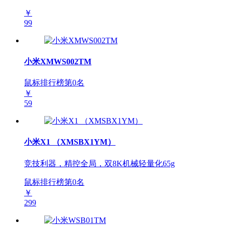
￥
99
小米XMWS002TM
鼠标排行榜第
0
名
￥
59
小米X1 （XMSBX1YM）
竞技利器，精控全局，双8K机械轻量化65g
鼠标排行榜第
0
名
￥
299