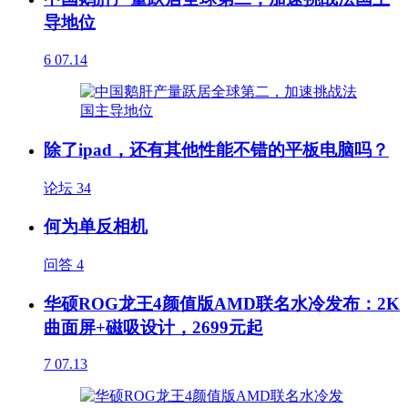
导地位
6
07.14
除了ipad，还有其他性能不错的平板电脑吗？
论坛
34
何为单反相机
问答
4
华硕ROG龙王4颜值版AMD联名水冷发布：2K
曲面屏+磁吸设计，2699元起
7
07.13