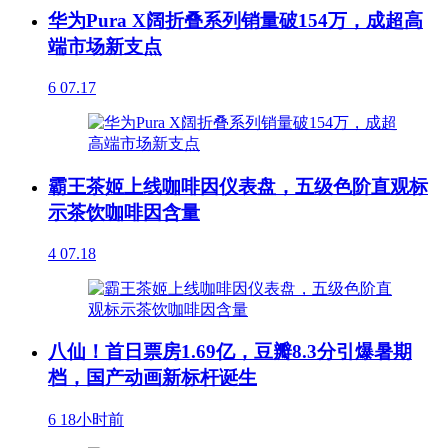
华为Pura X阔折叠系列销量破154万，成超高
端市场新支点
6
07.17
霸王茶姬上线咖啡因仪表盘，五级色阶直观标
示茶饮咖啡因含量
4
07.18
八仙！首日票房1.69亿，豆瓣8.3分引爆暑期
档，国产动画新标杆诞生
6
18小时前