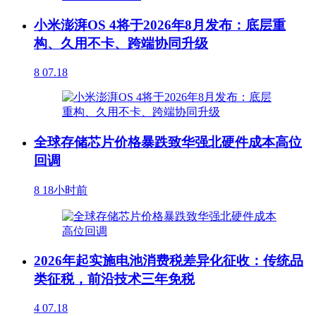
小米澎湃OS 4将于2026年8月发布：底层重
构、久用不卡、跨端协同升级
8
07.18
全球存储芯片价格暴跌致华强北硬件成本高位
回调
8
18小时前
2026年起实施电池消费税差异化征收：传统品
类征税，前沿技术三年免税
4
07.18