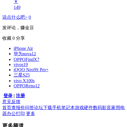
￥
149
说点什么吧~
0
发评论，赚金豆
收藏
0
分享
iPhone Air
华为nova12
OPPOFindX7
vivos19
iQOO Neo9S Pro+
三星S25
vivo X100s
OPPOReno12
登录
|
注册
意见反馈
首页
查报价
问答
论坛
下载
手机
笔记本
游戏硬件
数码影音
家用电
器
办公打印
更多
更多频道