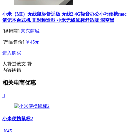
小米（MI）无线鼠标舒适版 无线2.4G轻音办公小巧便携mac
笔记本台式机 非对称造型 小米无线鼠标舒适版 深空黑
[经销商]
京东商城
[产品售价]
￥45元
进入购买
人赞过该文
赞
内容纠错
相关电商优惠

小米便携鼠标2
￥
45