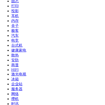
固态
打印
投影
耳机
内存
盒子
极客
汽车
电竞
台式机
健康家电
散热
安防
商显
HIFI
激光电视
冰箱
企业站
服务器
网络
攒机
时讯