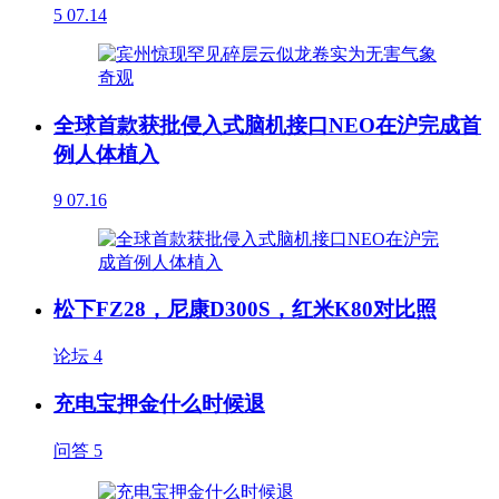
5
07.14
全球首款获批侵入式脑机接口NEO在沪完成首
例人体植入
9
07.16
松下FZ28，尼康D300S，红米K80对比照
论坛
4
充电宝押金什么时候退
问答
5