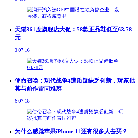
天猫361度旗舰店大促：58款正品鞋低至63.78
元
3
07.16
使命召唤：现代战争4遭质疑缺乏创新，玩家批
其与前作雷同难辨
6
07.18
为什么感觉苹果iPhone 11还有很多人去买？