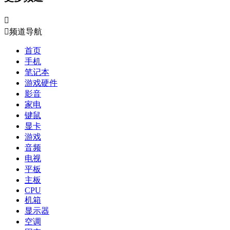


频道导航
首页
手机
笔记本
游戏硬件
影音
家电
键鼠
显卡
游戏
音频
电视
平板
主板
CPU
机箱
显示器
空调