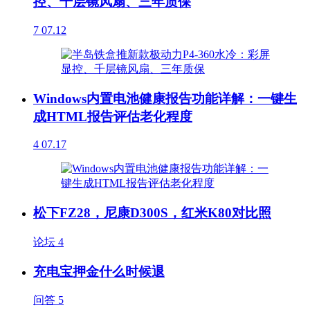
控、千层镜风扇、三年质保
7
07.12
Windows内置电池健康报告功能详解：一键生
成HTML报告评估老化程度
4
07.17
松下FZ28，尼康D300S，红米K80对比照
论坛
4
充电宝押金什么时候退
问答
5