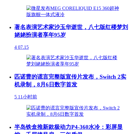
著名表演艺术家沙玉华逝世，八七版红楼梦刘
姥姥扮演者享年95岁
4
07.15
匹诺曹的谎言完整版宣传片发布，Switch 2实
机录制，8月6日数字首发
5
11小时前
半岛铁盒推新款极动力P4-360水冷：彩屏显