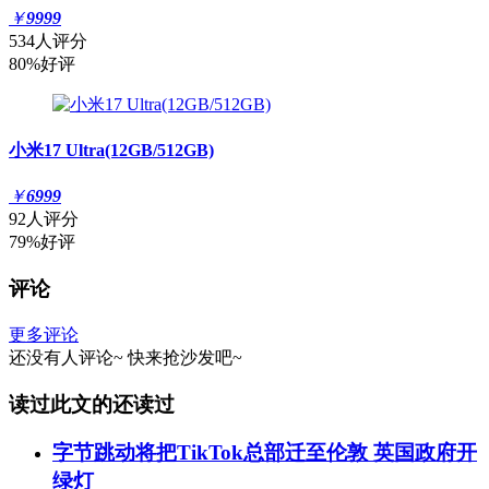
￥
9999
534人评分
80%好评
小米17 Ultra(12GB/512GB)
￥
6999
92人评分
79%好评
评论
更多评论
还没有人评论~
快来
抢沙发
吧~
读过此文的还读过
字节跳动将把TikTok总部迁至伦敦 英国政府开
绿灯