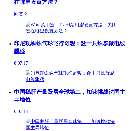
在哪里设置方法？
问答
2
印尼现蜘蛛气球飞行奇观：数十只蛛群聚电线
飘移
8
07.17
中国鹅肝产量跃居全球第二，加速挑战法国主
导地位
6
07.14