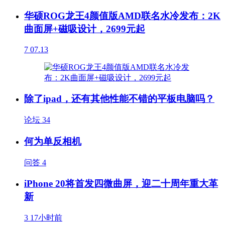
华硕ROG龙王4颜值版AMD联名水冷发布：2K
曲面屏+磁吸设计，2699元起
7
07.13
除了ipad，还有其他性能不错的平板电脑吗？
论坛
34
何为单反相机
问答
4
iPhone 20将首发四微曲屏，迎二十周年重大革
新
3
17小时前