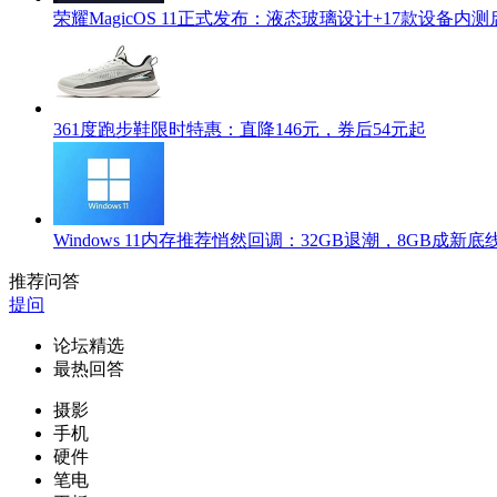
荣耀MagicOS 11正式发布：液态玻璃设计+17款设备内测
361度跑步鞋限时特惠：直降146元，券后54元起
Windows 11内存推荐悄然回调：32GB退潮，8GB成新底
推荐问答
提问
论坛精选
最热回答
摄影
手机
硬件
笔电