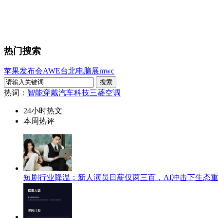
热门搜索
苹果发布会
AWE
台北电脑展
mwc
热词：
智能穿戴
汽车科技
三菱空调
24小时热文
本周热评
短剧行业降温：新人演员日薪仅两三百，AI冲击下生态