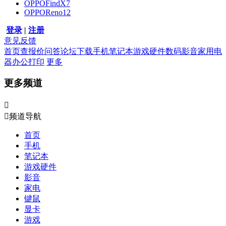
OPPOFindX7
OPPOReno12
登录
|
注册
意见反馈
首页
查报价
问答
论坛
下载
手机
笔记本
游戏硬件
数码影音
家用电
器
办公打印
更多
更多频道


频道导航
首页
手机
笔记本
游戏硬件
影音
家电
键鼠
显卡
游戏