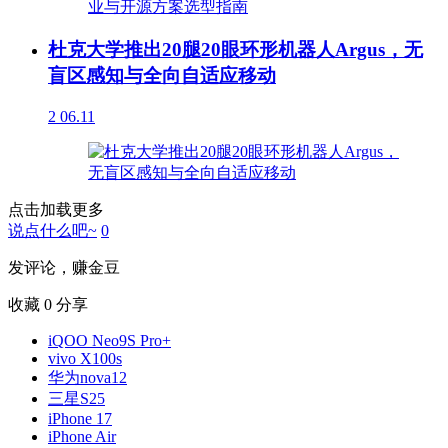
杜克大学推出20腿20眼环形机器人Argus，无
盲区感知与全向自适应移动
2
06.11
点击加载更多
说点什么吧~
0
发评论，赚金豆
收藏
0
分享
iQOO Neo9S Pro+
vivo X100s
华为nova12
三星S25
iPhone 17
iPhone Air