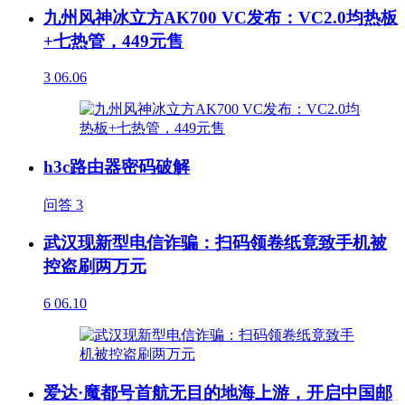
九州风神冰立方AK700 VC发布：VC2.0均热板
+七热管，449元售
3
06.06
h3c路由器密码破解
问答
3
武汉现新型电信诈骗：扫码领卷纸竟致手机被
控盗刷两万元
6
06.10
爱达·魔都号首航无目的地海上游，开启中国邮