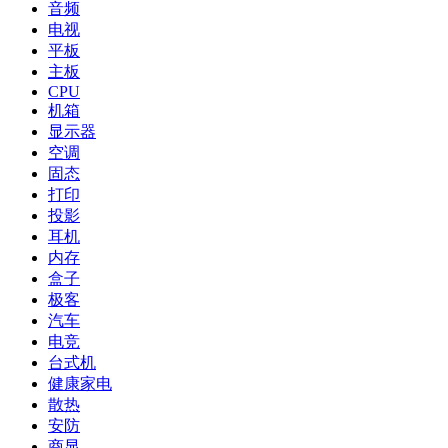
音频
电视
平板
主板
CPU
机箱
显示器
空调
固态
打印
投影
耳机
内存
盒子
极客
汽车
电竞
台式机
健康家电
散热
安防
商显