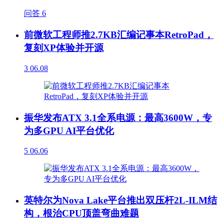
问答
6
前微软工程师推2.7KB汇编记事本RetroPad，
复刻XP体验并开源
3
06.08
振华发布ATX 3.1全系电源：最高3600W，专
为多GPU AI平台优化
5
06.06
英特尔为Nova Lake平台推出双压杆2L-ILM结
构，根治CPU顶盖弯曲难题