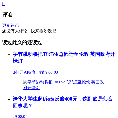

评论
更多评论
还没有人评论~
快来
抢沙发
吧~
读过此文的还读过
字节跳动将把TikTok总部迁至伦敦 英国政府开
绿灯

打开APP客户端
9
08.03
清华大学生起诉ofo反赔400元，这到底是怎么
回事呢？
29
08.05