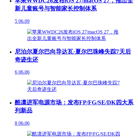
苹果WWDC26发布iOS 27/macOS 27，推出全
新儿童账号与智能家长控制体系
5
06.09
尼泊尔夏尔巴向导达瓦·夏尔巴珠峰失踪7天后
奇迹生还
6
06.06
酷凛进军电源市场：发布FP/FG/SE/DK四大系
列新品
8
06.06