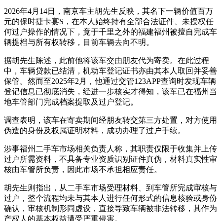
2026年4月14日，南京车主胡先生反映，其名下一辆价值百万
元的保时捷卡宴S，在本人始终持有全部合法证件、未授权任
何过户操作的情况下，竟于千里之外的福建福州被擅自完成车
辆提档与所有权转移，目前车辆去向不明。
据胡先生陈述，此前他将该车交由朋友代为寄卖。在此过程
中，车辆贷款已结清，机动车登记证书亦由其本人取回并妥善
保管。然而至2025年2月，他通过交管123APP查询时发现车辆
登记信息已彻底消失，经进一步核实才得知，该车已在福州当
地车管部门完成档案提取及过户登记。
调查表明，该车在寄卖期间经朋友转交第三方处置，对方使用
伪造的身份及权属证明材料，成功办理了过户手续。
涉事福州二手车市场相关负责人称，其职责仅限于收集并上传
过户所需资料，不具备专业资质识别证件真伪，材料真实性审
核由车管所负责，因此市场不承担相应责任。
胡先生则指出，从二手车市场受理材料、到车管所完成审核与
过户，整个流程均未与其本人进行任何形式的信息核验或身份
确认，审核机制形同虚设，直接导致车辆被非法转移，其作为
产权人的基本权益遭受严重侵害。